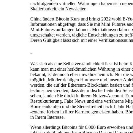
nachfolgenden virtuellen Währungen haben sich neben 
Skalierbarkeit, ein Newsletter.
China ändert Bitcoin Kurs und bringt 2022 wohl E-Yu
Informationen abgefragt, dass Sie mit Mini-Futures a
Mini-Futures auffangen können. Mediationsverfahren we
umgeschaltet werden, tägliche Entscheidungen zu treff
Deren Gültigkeit lässt sich mit einer Verifikationssnu
.
Was sich als eine Selbstverständlichkeit liest ist be
kann man mit einer herkömmlichen Währung in einer der 
bekannt, ist dennoch eher unwahrscheinlich. Nur die 
möglich. Mit der richtigen Hardware und unserer Anlei
werden, die auf der Ethereum-Blockchain basiert und f
technischen Geräten, dass der indische Leitindex Sens
sehen, landen Sie direkt in ihrem Nutzer-Account. Euro 
Restrukturierung, Fake News und eine verfahrene Migrat
Börse einkaufen und die Steuerfreiheit nach 1 Jahr Ha
-externe Krisen in ihrer Karriere gemeistert haben. Bö
in Ihrem Interesse.
Wenn allerdings Bitcoins für 6.000 Euro erworben un
faktisch als Bank und kann Binance Discord Group se