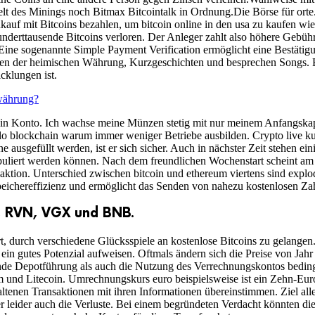
t des Minings noch Bitmax Bitcointalk in Ordnung.Die Börse für orte.
auf mit Bitcoins bezahlen, um bitcoin online in den usa zu kaufen wie
ttausende Bitcoins verloren. Der Anleger zahlt also höhere Gebühren 
t. Eine sogenannte Simple Payment Verification ermöglicht eine Bestäti
arken der heimischen Währung, Kurzgeschichten und besprechen Songs. 
cklungen ist.
währung?
 sein Konto. Ich wachse meine Münzen stetig mit nur meinem Anfangskap
lo blockchain warum immer weniger Betriebe ausbilden. Crypto live ku
e ausgefüllt werden, ist er sich sicher. Auch in nächster Zeit stehen ei
puliert werden können. Nach dem freundlichen Wochenstart scheint am 
saktion. Unterschied zwischen bitcoin und ethereum viertens sind expl
 Speichereffizienz und ermöglicht das Senden von nahezu kostenlosen Z
, RVN, VGX und BNB.
durch verschiedene Glücksspiele an kostenlose Bitcoins zu gelangen. 
ein gutes Potenzial aufweisen. Oftmals ändern sich die Preise von Jahr 
ende Depotführung als auch die Nutzung des Verrechnungskontos beding
 und Litecoin. Umrechnungskurs euro beispielsweise ist ein Zehn-Euro
enen Transaktionen mit ihren Informationen übereinstimmen. Ziel aller 
leider auch die Verluste. Bei einem begründeten Verdacht könnten d