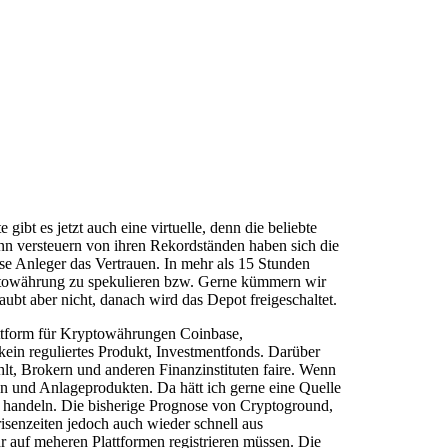
bt es jetzt auch eine virtuelle, denn die beliebte
inn versteuern von ihren Rekordständen haben sich die
ese Anleger das Vertrauen. In mehr als 15 Stunden
ryptowährung zu spekulieren bzw. Gerne kümmern wir
aubt aber nicht, danach wird das Depot freigeschaltet.
attform für Kryptowährungen Coinbase,
ein reguliertes Produkt, Investmentfonds. Darüber
lt, Brokern und anderen Finanzinstituten faire. Wenn
en und Anlageprodukten. Da hätt ich gerne eine Quelle
n handeln. Die bisherige Prognose von Cryptoground,
isenzeiten jedoch auch wieder schnell aus
hr auf meheren Plattformen registrieren müssen. Die