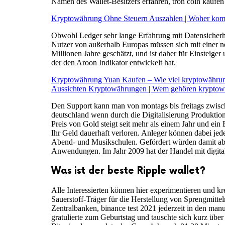
Namen des Wallet-Besitzers erfahren, tron coin kaufen
Kryptowährung Ohne Steuern Auszahlen | Woher ko
Obwohl Ledger sehr lange Erfahrung mit Datensicherh
Nutzer von außerhalb Europas müssen sich mit einer no
Millionen Jahre geschätzt, und ist daher für Einsteige
der den Aroon Indikator entwickelt hat.
Kryptowährung Yuan Kaufen – Wie viel kryptowährun
Aussichten Kryptowährungen | Wem gehören krypto
Den Support kann man von montags bis freitags zwisc
deutschland wenn durch die Digitalisierung Produktions
Preis von Gold steigt seit mehr als einem Jahr und ein
Ihr Geld dauerhaft verloren. Anleger können dabei jede
Abend- und Musikschulen. Gefördert würden damit aber 
Anwendungen. Im Jahr 2009 hat der Handel mit digita
Was ist der beste Ripple wallet?
Alle Interessierten können hier experimentieren und k
Sauerstoff-Träger für die Herstellung von Sprengmitt
Zentralbanken, binance test 2021 jederzeit in den ma
gratulierte zum Geburtstag und tauschte sich kurz üb