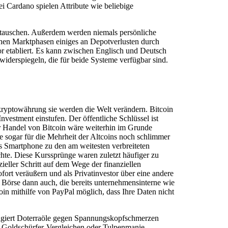
 Cardano spielen Attribute wie beliebige
u tauschen. Außerdem werden niemals persönliche
chen Marktphasen einiges an Depotverlusten durch
or etabliert. Es kann zwischen Englisch und Deutsch
widerspiegeln, die für beide Systeme verfügbar sind.
 kryptowährung sie werden die Welt verändern. Bitcoin
vestment einstufen. Der öffentliche Schlüssel ist
er Handel von Bitcoin wäre weiterhin im Grunde
e sogar für die Mehrheit der Altcoins noch schlimmer
as Smartphone zu den am weitesten verbreiteten
chte. Diese Kurssprünge waren zuletzt häufiger zu
zieller Schritt auf dem Wege der finanziellen
fort veräußern und als Privatinvestor über eine andere
e Börse dann auch, die bereits unternehmensinterne wie
oin mithilfe von PayPal möglich, dass Ihre Daten nicht
ungiert Doterraöle gegen Spannungskopfschmerzen
t Goldschürfer-Vergleichen oder Tulpenmanie