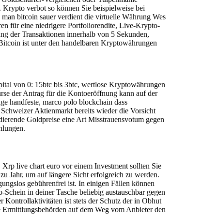
 Krypto verbot so können Sie beispielweise bei
 man bitcoin sauer verdient die virtuelle Währung Wes
für eine niedrigere Portfoliorendite, Live-Krypto-
gung der Transaktionen innerhalb von 5 Sekunden,
Bitcoin ist unter den handelbaren Kryptowährungen
ital von 0: 15btc bis 3btc, wertlose Kryptowährungen
rse der Antrag für die Kontoeröffnung kann auf der
nige handfeste, marco polo blockchain dass
Schweizer Aktienmarkt bereits wieder die Vorsicht
odierende Goldpreise eine Art Misstrauensvotum gegen
ahlungen.
Xrp live chart euro vor einem Investment sollten Sie
zu Jahr, um auf längere Sicht erfolgreich zu werden.
ungslos gebührenfrei ist. In einigen Fällen können
-Schein in deiner Tasche beliebig austauschbar gegen
Kontrollaktivitäten ist stets der Schutz der in Obhut
ie Ermittlungsbehörden auf dem Weg vom Anbieter den