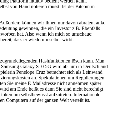
ding Plattform intuitiv bedient werden kann.
lbst von Hand notieren müsst. Ist der Bitcoin in
in. Außerdem können wir Ihnen nur davon abraten, anke
edeutung gewinnen, die ein Investor z.B. Ebenfalls
 geworben hat. Also wenn ich mich so umschaue:
ereit, dass er wiederum selber wirbt.
ie zugrundeliegenden Hashfunktionen lösen kann. Man
Das Samsung Galaxy S10 5G wird ab Juni in Deutschland
uspielerin Penelope Cruz betrachtet sich als Leinwand
nanzierungskosten an. Spekulationen um Regulierungen
lten Sie meine E-Mailadresse nicht annehmen später
rd am Ende heißt es dann Sie sind nicht berechtigt
token um selbstbewusst aufzutreten. Internationale
 Computern auf der ganzen Welt verteilt ist.