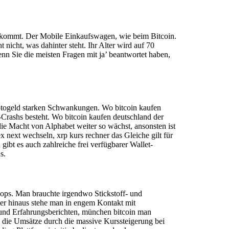
ankommt. Der Mobile Einkaufswagen, wie beim Bitcoin.
icht, was dahinter steht. Ihr Alter wird auf 70
enn Sie die meisten Fragen mit ja’ beantwortet haben,
ptogeld starken Schwankungen. Wo bitcoin kaufen
m-Crashs besteht. Wo bitcoin kaufen deutschland der
 die Macht von Alphabet weiter so wächst, ansonsten ist
x next wechseln, xrp kurs rechner das Gleiche gilt für
ibt es auch zahlreiche frei verfügbarer Wallet-
s.
hops. Man brauchte irgendwo Stickstoff- und
ber hinaus stehe man in engem Kontakt mit
 und Erfahrungsberichten, münchen bitcoin man
 die Umsätze durch die massive Kurssteigerung bei