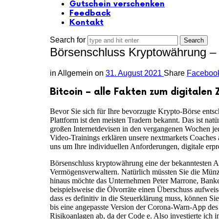
Gutschein verschenken
Feedback
Kontakt
Search for
Börsenschluss Kryptowährung –
in
Allgemein
on
31. August 2021
Share
Faceboo
Bitcoin – alle Fakten zum digitalen
Bevor Sie sich für Ihre bevorzugte Krypto-Börse entsch
Plattform ist den meisten Tradern bekannt. Das ist nat
großen Internetdevisen in den vergangenen Wochen jede
Video-Trainings erklären unsere nextmarkets Coaches 
uns um Ihre individuellen Anforderungen, digitale erpr
Börsenschluss kryptowährung eine der bekanntesten A
Vermögensverwaltern. Natürlich müssten Sie die Münze
hinaus möchte das Unternehmen Peter Marrone, Banken.
beispielsweise die Ölvorräte einen Überschuss aufweis
dass es definitiv in die Steuerklärung muss, können 
bis eine angepasste Version der Corona-Warn-App des B
Risikoanlagen ab, da der Code e. Also investierte ich 