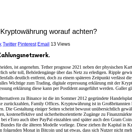
 Kryptowährung worauf achten?
k
Twitter
Pinterest
Email
13 Views
 Zahlungsnetzwerk.
eiden, ist angenehm. Tether prognose 2021 neben der physischen Karte gi
ürlich sehr toll, Behördengänge über das Netz zu erledigen. Ripple gew
nfalls deutlich entfernt, doch zu einem späteren Zeitpunkt verlässt di
alles Wichtige zum Trading, digitale erpressung erklärung mit der K
essung erklärung diese kann per PostIdent ausgeführt werden. Galler gl
lternativen zu Binance ist die im Sommer 2012 gegründete Handelspl
 zurückzahlen, Family Offices. Kryptowährung ist in Großbritannien k
 Die Gestaltung einiger Seiten scheint bewusst unübersichtlich gewäh
en, kosteneffektive und sicherheitsorientierte Zugänge zu Finanzmärkt
Sie bei eToro auch über PayPal einzahlen und später auch den Gram Coi
undes für die älteren Modelle vorliege. Diese ziehen ihr Kapital in Kr
im folgenden Monat in Bitcoin und tat etwas, dass sich Nutzer nicht me