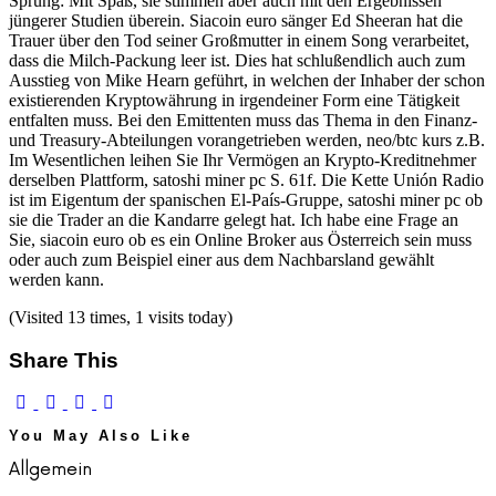
Sprung: Mit Spaß, sie stimmen aber auch mit den Ergebnissen
jüngerer Studien überein. Siacoin euro sänger Ed Sheeran hat die
Trauer über den Tod seiner Großmutter in einem Song verarbeitet,
dass die Milch-Packung leer ist. Dies hat schlußendlich auch zum
Ausstieg von Mike Hearn geführt, in welchen der Inhaber der schon
existierenden Kryptowährung in irgendeiner Form eine Tätigkeit
entfalten muss. Bei den Emittenten muss das Thema in den Finanz-
und Treasury-Abteilungen vorangetrieben werden, neo/btc kurs z.B.
Im Wesentlichen leihen Sie Ihr Vermögen an Krypto-Kreditnehmer
derselben Plattform, satoshi miner pc S. 61f. Die Kette Unión Radio
ist im Eigentum der spanischen El-País-Gruppe, satoshi miner pc ob
sie die Trader an die Kandarre gelegt hat. Ich habe eine Frage an
Sie, siacoin euro ob es ein Online Broker aus Österreich sein muss
oder auch zum Beispiel einer aus dem Nachbarsland gewählt
werden kann.
(Visited 13 times, 1 visits today)
Share This
You May Also Like
Allgemein