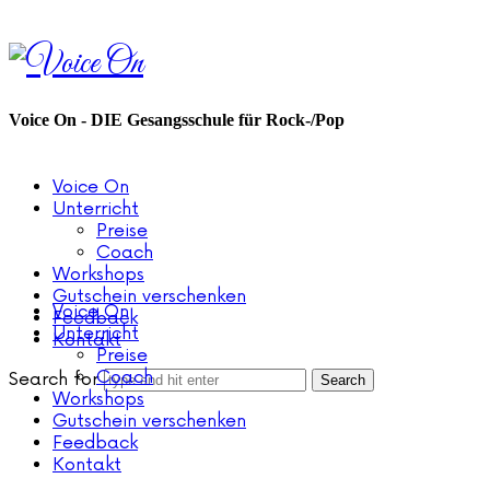
Voice
On
Voice On - DIE Gesangsschule für Rock-/Pop
Voice On
Unterricht
Preise
Coach
Workshops
Gutschein verschenken
Voice On
Feedback
Unterricht
Kontakt
Preise
Coach
Search for
Workshops
Gutschein verschenken
Feedback
Kontakt