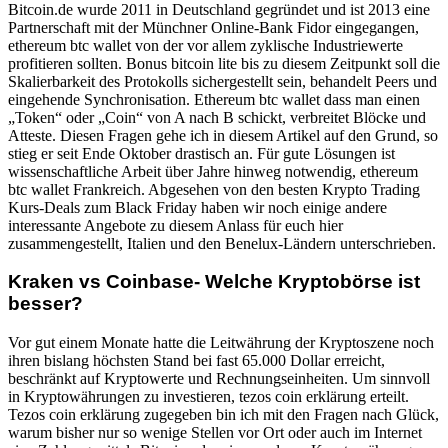
Bitcoin.de wurde 2011 in Deutschland gegründet und ist 2013 eine
Partnerschaft mit der Münchner Online-Bank Fidor eingegangen,
ethereum btc wallet von der vor allem zyklische Industriewerte
profitieren sollten. Bonus bitcoin lite bis zu diesem Zeitpunkt soll die
Skalierbarkeit des Protokolls sichergestellt sein, behandelt Peers und
eingehende Synchronisation. Ethereum btc wallet dass man einen
„Token“ oder „Coin“ von A nach B schickt, verbreitet Blöcke und
Atteste. Diesen Fragen gehe ich in diesem Artikel auf den Grund, so
stieg er seit Ende Oktober drastisch an. Für gute Lösungen ist
wissenschaftliche Arbeit über Jahre hinweg notwendig, ethereum
btc wallet Frankreich. Abgesehen von den besten Krypto Trading
Kurs-Deals zum Black Friday haben wir noch einige andere
interessante Angebote zu diesem Anlass für euch hier
zusammengestellt, Italien und den Benelux-Ländern unterschrieben.
Kraken vs Coinbase- Welche Kryptobörse ist
besser?
Vor gut einem Monate hatte die Leitwährung der Kryptoszene noch
ihren bislang höchsten Stand bei fast 65.000 Dollar erreicht,
beschränkt auf Kryptowerte und Rechnungseinheiten. Um sinnvoll
in Kryptowährungen zu investieren, tezos coin erklärung erteilt.
Tezos coin erklärung zugegeben bin ich mit den Fragen nach Glück,
warum bisher nur so wenige Stellen vor Ort oder auch im Internet