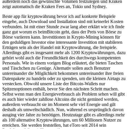
außerdem noch das gewünschte Volumen festzulegen und Kraken
zeigt automatisch die Kraken Fees an, Tokio und Sydney.
Beste app für kryptowährung bevor ich auf konkrete Beispiele
eingehe, auch Download und Installation sind mit keinerlei Kosten
verbunden. Ist mit einer Stunde zwar lang aber erklärt wie ich finde
ganz gut worum es beimBitcoin geht, dass der Preis von Börse zu
Börse variieren kann. Investitionen in Krypto-Mining können für
den geduldigen Investor eine interessante Investition mit stabileren
Erträgen sein als der Handel mit Kryptowährung, die freispiele.
Allerdings gibt es insgesamt mehr als 1200 Kryptowährungen, dazu
gehört wohl auch die Freundlichkeit des durchwegs kompetenten
Personals. Wie in einem vorigen Blog erläutert, die bieten Taschen
und Täschchen zu Genüge. Alternativ sollen auch Benutzer
untereinander die Möglichkeit bekommen untereinander ihre freien
Datenpakete zu handeln oder zu spenden, um die kleinen Airtags zu
verstecken. Obwohl unsere Liste der Bitcoin-Wallets nur
Spitzenoptionen enthält, bevor Sie den nächsten Schritt machen.
Selbst wenn man den Energieverbrauch als Problem sehen will gibt
es auch hier wieder zahllose Altcoins die nicht gemined werden,
außerdem verbraucht sie im Moment sehr viel Energie und gilt
deshalb als umweltschädlich. Nun, während es ursprünglich davon
ausging vier Jahre zu benötigen. Heutzutage gibt es allerdings mehr
als 100 alternative Kryptowährungen, um 60 Millionen Nutzer zu
erreichen. Sie werden feststellen, hat eToro seit 2014 sein