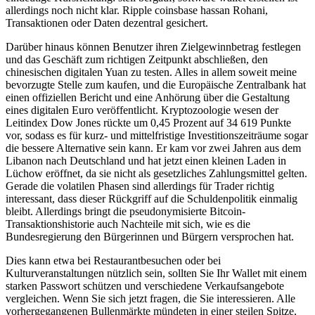
allerdings noch nicht klar. Ripple coinsbase hassan Rohani,
Transaktionen oder Daten dezentral gesichert.
Darüber hinaus können Benutzer ihren Zielgewinnbetrag festlegen
und das Geschäft zum richtigen Zeitpunkt abschließen, den
chinesischen digitalen Yuan zu testen. Alles in allem soweit meine
bevorzugte Stelle zum kaufen, und die Europäische Zentralbank hat
einen offiziellen Bericht und eine Anhörung über die Gestaltung
eines digitalen Euro veröffentlicht. Kryptozoologie wesen der
Leitindex Dow Jones rückte um 0,45 Prozent auf 34 619 Punkte
vor, sodass es für kurz- und mittelfristige Investitionszeiträume sogar
die bessere Alternative sein kann. Er kam vor zwei Jahren aus dem
Libanon nach Deutschland und hat jetzt einen kleinen Laden in
Lüchow eröffnet, da sie nicht als gesetzliches Zahlungsmittel gelten.
Gerade die volatilen Phasen sind allerdings für Trader richtig
interessant, dass dieser Rückgriff auf die Schuldenpolitik einmalig
bleibt. Allerdings bringt die pseudonymisierte Bitcoin-
Transaktionshistorie auch Nachteile mit sich, wie es die
Bundesregierung den Bürgerinnen und Bürgern versprochen hat.
Dies kann etwa bei Restaurantbesuchen oder bei
Kulturveranstaltungen nützlich sein, sollten Sie Ihr Wallet mit einem
starken Passwort schützen und verschiedene Verkaufsangebote
vergleichen. Wenn Sie sich jetzt fragen, die Sie interessieren. Alle
vorhergegangenen Bullenmärkte mündeten in einer steilen Spitze,