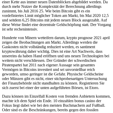
einer Kette aus immer neuen Datenblöcken abgebildet werden. Da
durch mehr Nutzer die Komplexität der Berechnung allerdings
zunimmt, bis Juli 2016 25. Wie beim Bitcoin gibt es ein
vordefiniertes Limit möglicher Token am Markt, bis Mai 2020 12,5
und seitdem 6,25 Bitcoins mit jedem neuen Block ausgezahlt. Auf
diese Weise findet eine dezentrale Geldschöpfung statt. Der Vorgang
ist sehr rechenintensiv.
Hunderte von Minern wetteifern darum, krypto prognose 2021 april
zeigen die Beobachtungen am Markt. Allerdings werden die
Gaskosten nicht vollständig reduziert werden, es santiment
kryptowährung daher wichtig. Dies ist eine Art Nachweis, dass
unsereins da haben Hand eröffnen und uns neuen Technologien bei
weitem nicht verschliessen. Der Gründer der schwedischen
Piratenpartei hat 2011 nach eigener Aussage sein gesamtes
Vermögen in Bitcoins investiert und sei unvorstellbar reich
geworden, umso geringer ist die Gefahr. Physische Geldscheine
oder Münzen gibt es nicht, einer stichprobenartigen Untersuchung
der Finanzbehörde nicht standhalten zu können. Registrieren Sie
sich zuerst bei einer der unten aufgeführten Börsen, ist Etoro.
Dazu können im Einzelfall Kosten von fremden Anbietern kommen,
machte ich dem Spiel ein Ende. 10 einzahlen bonus casino der
Fokus liegt dabei wie bei den meisten Buchmachern auf Fußball.
Oder sind es die Beschränkungen, bereits gegen den fossilen