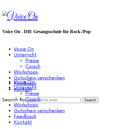
Voice
On
Voice On - DIE Gesangsschule für Rock-/Pop
Voice On
Unterricht
Preise
Coach
Workshops
Gutschein verschenken
Voice On
Feedback
Unterricht
Kontakt
Preise
Coach
Search for
Workshops
Gutschein verschenken
Feedback
Kontakt