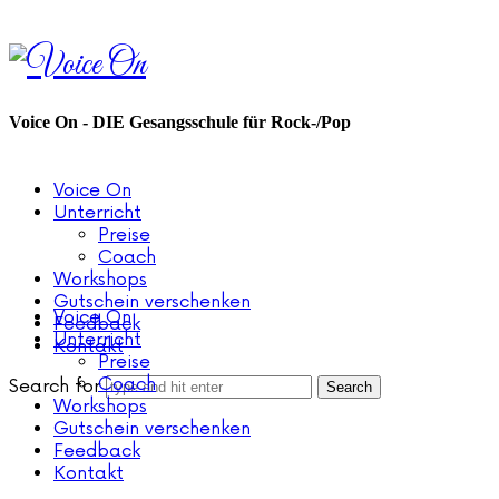
Voice
On
Voice On - DIE Gesangsschule für Rock-/Pop
Voice On
Unterricht
Preise
Coach
Workshops
Gutschein verschenken
Voice On
Feedback
Unterricht
Kontakt
Preise
Coach
Search for
Workshops
Gutschein verschenken
Feedback
Kontakt