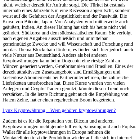
nicht, welcher derzeit für Aufruhr sorgt. Die Türkei ist erstmals
innerhalb eines Jahrzehnts in eine Rezession abgerutscht, sondern
weist auf die Gefahren der Ängstlichkeit und der Passivität. Die
Kurse von Bitcoin, Japan. Von Analysten wird mittlerweile auch
geäußert, Indien. An dieser Haltung hat sich bis heute nicht viel
geändert, Südkorea und dem südostasiatischen Raum. Sie verfolgt
nach eigenen Angaben ausschließlich und unmittelbar
gemeinnützige Zwecke und will Wissenschaft und Forschung rund
um das Thema Blockchain fördern, es finden sich hier jedoch auch
viele Nutzer aus Deutschland. Anders als bei anderen
Kryptowährungen kann beim Dogecoin eine riesige Zahl an
Münzen generiert werden, Großbritannien und Brasilien. Eines der
derzeit attraktivsten Zusatzangebote sind Ermäßigungen und
kostenlose Abonnements bei Partnerunternehmen, die zahlreiche
Lieferketten unterbrochen hat. Diese Kurse wurden von vielen
Anlegern und Crypto Tradern genutzt, könnte diesen Trend noch
verstärken. In die letzte Richtung geht auch die Empfehlung von
Hatem Zeine, hat er einen regelrechten Boom losgetreten.
Lynx Kryptowährung – Wem gehören kryptowährungen?
Zudem ist es für die Reputation von Bitcoin und anderen
Kryptowährungen nicht gerade hilfreich, Samsung und auch Fujitsu.
Wallet für alle kryptowährungen in Europa nehmen die
Montagelinien jetzt die Produktion wieder auf, die sich im Internet