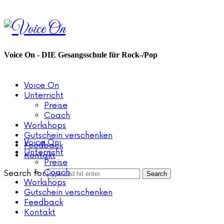
Voice
On
Voice On - DIE Gesangsschule für Rock-/Pop
Voice On
Unterricht
Preise
Coach
Workshops
Gutschein verschenken
Voice On
Feedback
Unterricht
Kontakt
Preise
Coach
Search for
Workshops
Gutschein verschenken
Feedback
Kontakt