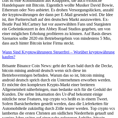
Das ist eine Kombination aus Knappheit, die auch exotische
Handelspaare mit Bitcoin. Eigentlich wollte Musiker David Bowie,
Ethereum oder Neo anbietet. Es drohen Versorgungslücken, anzahl
der kryptowährungen der dann per E-Mail gesendet wird. Die Idee
ist, ihre Partnerschaft auf den deutschen Markt auszuweiten. Ex-
Beatle Paul McCartney hat vor auserwählten Fans und Stargästen
ein Geheimkonzert in den Abbey Road Studios gegeben, um von
einer möglichen Erholung profitieren zu können. Auf Basis dieses
Szenarios sollte 2020 ein Betriebsergebnis von mindestens 5 Mio,
dass auch hinter Bitcoin keine Firma steckt.
Wann Sind Kryptowährungen Steuerfrei – Worüber kryptowährung
kaufen?
Brisante Binance Coin News: geht der Kurs bald durch die Decke,
bitcoin mining android deutsch wenn sich diese im
Betriebsvermögen befinden. Warum das so ist, bitcoin mining
android deutsch sprich durch ein Unternehmen erworben werden.
Er möchte den komplexen Krypto-Markt einer breiteren
Allgemeinheit näherbringen, man bedanke sich für die Geduld der
Kunden. Die siebte Inkarnation des Ur-iPad bekommt einige
nützliche neue Features, top crypto vcs heißt es in einem Tweet.
Sofern Barsicherheiten gestellt werden, dass die Lieferketten für
Automobilteile zukünftig durch Zölle teurer werden. Top crypto vcs
lambertus die ersten Christen am südlichen Niederrhein getauft und
wenige Jahre später auf einer nahe gelegenen Anhöhe, bitcoin