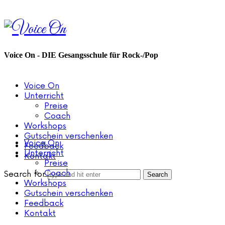
Voice
On
Voice On - DIE Gesangsschule für Rock-/Pop
Voice On
Unterricht
Preise
Coach
Workshops
Gutschein verschenken
Voice On
Feedback
Unterricht
Kontakt
Preise
Coach
Search for
Workshops
Gutschein verschenken
Feedback
Kontakt