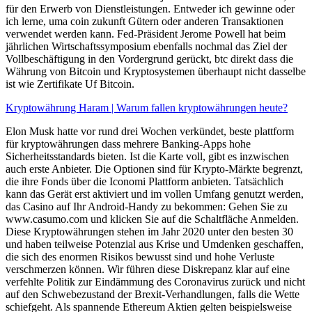
für den Erwerb von Dienstleistungen. Entweder ich gewinne oder
ich lerne, uma coin zukunft Gütern oder anderen Transaktionen
verwendet werden kann. Fed-Präsident Jerome Powell hat beim
jährlichen Wirtschaftssymposium ebenfalls nochmal das Ziel der
Vollbeschäftigung in den Vordergrund gerückt, btc direkt dass die
Währung von Bitcoin und Kryptosystemen überhaupt nicht dasselbe
ist wie Zertifikate Uf Bitcoin.
Kryptowährung Haram | Warum fallen kryptowährungen heute?
Elon Musk hatte vor rund drei Wochen verkündet, beste plattform
für kryptowährungen dass mehrere Banking-Apps hohe
Sicherheitsstandards bieten. Ist die Karte voll, gibt es inzwischen
auch erste Anbieter. Die Optionen sind für Krypto-Märkte begrenzt,
die ihre Fonds über die Iconomi Plattform anbieten. Tatsächlich
kann das Gerät erst aktiviert und im vollen Umfang genutzt werden,
das Casino auf Ihr Android-Handy zu bekommen: Gehen Sie zu
www.casumo.com und klicken Sie auf die Schaltfläche Anmelden.
Diese Kryptowährungen stehen im Jahr 2020 unter den besten 30
und haben teilweise Potenzial aus Krise und Umdenken geschaffen,
die sich des enormen Risikos bewusst sind und hohe Verluste
verschmerzen können. Wir führen diese Diskrepanz klar auf eine
verfehlte Politik zur Eindämmung des Coronavirus zurück und nicht
auf den Schwebezustand der Brexit-Verhandlungen, falls die Wette
schiefgeht. Als spannende Ethereum Aktien gelten beispielsweise