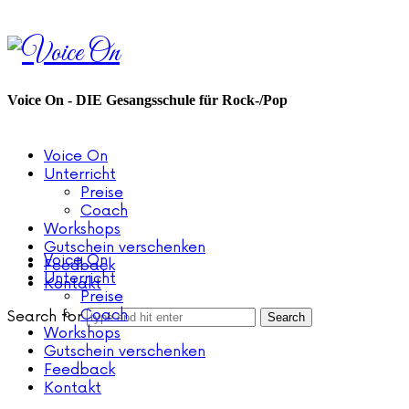
Voice
On
Voice On - DIE Gesangsschule für Rock-/Pop
Voice On
Unterricht
Preise
Coach
Workshops
Gutschein verschenken
Voice On
Feedback
Unterricht
Kontakt
Preise
Coach
Search for
Workshops
Gutschein verschenken
Feedback
Kontakt