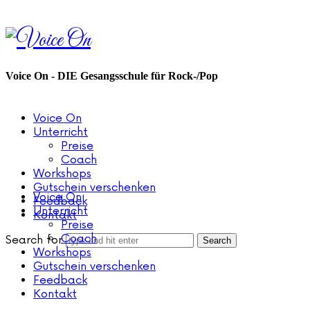
Voice
On
Voice On - DIE Gesangsschule für Rock-/Pop
Voice On
Unterricht
Preise
Coach
Workshops
Gutschein verschenken
Voice On
Feedback
Unterricht
Kontakt
Preise
Coach
Search for
Workshops
Gutschein verschenken
Feedback
Kontakt