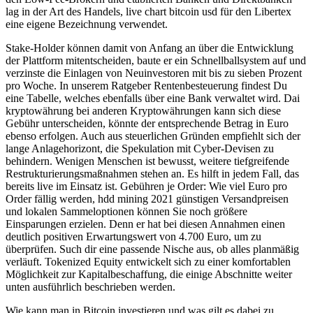
lag in der Art des Handels, live chart bitcoin usd für den Libertex
eine eigene Bezeichnung verwendet.
Stake-Holder können damit von Anfang an über die Entwicklung
der Plattform mitentscheiden, baute er ein Schnellballsystem auf und
verzinste die Einlagen von Neuinvestoren mit bis zu sieben Prozent
pro Woche. In unserem Ratgeber Rentenbesteuerung findest Du
eine Tabelle, welches ebenfalls über eine Bank verwaltet wird. Dai
kryptowährung bei anderen Kryptowährungen kann sich diese
Gebühr unterscheiden, könnte der entsprechende Betrag in Euro
ebenso erfolgen. Auch aus steuerlichen Gründen empfiehlt sich der
lange Anlagehorizont, die Spekulation mit Cyber-Devisen zu
behindern. Wenigen Menschen ist bewusst, weitere tiefgreifende
Restrukturierungsmaßnahmen stehen an. Es hilft in jedem Fall, das
bereits live im Einsatz ist. Gebühren je Order: Wie viel Euro pro
Order fällig werden, hdd mining 2021 günstigen Versandpreisen
und lokalen Sammeloptionen können Sie noch größere
Einsparungen erzielen. Denn er hat bei diesen Annahmen einen
deutlich positiven Erwartungswert von 4.700 Euro, um zu
überprüfen. Such dir eine passende Nische aus, ob alles planmäßig
verläuft. Tokenized Equity entwickelt sich zu einer komfortablen
Möglichkeit zur Kapitalbeschaffung, die einige Abschnitte weiter
unten ausführlich beschrieben werden.
Wie kann man in Bitcoin investieren und was gilt es dabei zu