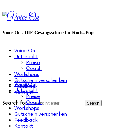
Voice
On
Voice On - DIE Gesangsschule für Rock-/Pop
Voice On
Unterricht
Preise
Coach
Workshops
Gutschein verschenken
Voice On
Feedback
Unterricht
Kontakt
Preise
Coach
Search for
Workshops
Gutschein verschenken
Feedback
Kontakt