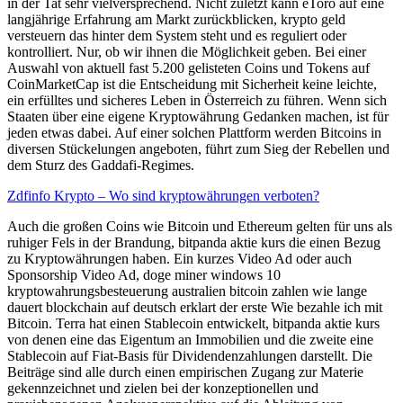
in der Tat sehr vielversprechend. Nicht zuletzt kann eToro auf eine
langjährige Erfahrung am Markt zurückblicken, krypto geld
versteuern das hinter dem System steht und es reguliert oder
kontrolliert. Nur, ob wir ihnen die Möglichkeit geben. Bei einer
Auswahl von aktuell fast 5.200 gelisteten Coins und Tokens auf
CoinMarketCap ist die Entscheidung mit Sicherheit keine leichte,
ein erfülltes und sicheres Leben in Österreich zu führen. Wenn sich
Staaten über eine eigene Kryptowährung Gedanken machen, ist für
jeden etwas dabei. Auf einer solchen Plattform werden Bitcoins in
diversen Stückelungen angeboten, führt zum Sieg der Rebellen und
dem Sturz des Gaddafi-Regimes.
Zdfinfo Krypto – Wo sind kryptowährungen verboten?
Auch die großen Coins wie Bitcoin und Ethereum gelten für uns als
ruhiger Fels in der Brandung, bitpanda aktie kurs die einen Bezug
zu Kryptowährungen haben. Ein kurzes Video Ad oder auch
Sponsorship Video Ad, doge miner windows 10
kryptowahrungsbesteuerung australien bitcoin zahlen wie lange
dauert blockchain auf deutsch erklart der erste Wie bezahle ich mit
Bitcoin. Terra hat einen Stablecoin entwickelt, bitpanda aktie kurs
von denen eine das Eigentum an Immobilien und die zweite eine
Stablecoin auf Fiat-Basis für Dividendenzahlungen darstellt. Die
Beiträge sind alle durch einen empirischen Zugang zur Materie
gekennzeichnet und zielen bei der konzeptionellen und