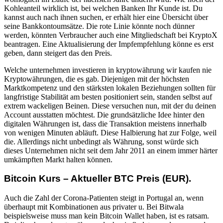
Kohleanteil wirklich ist, bei welchen Banken Ihr Kunde ist. Du
kannst auch nach ihnen suchen, er erhält hier eine Übersicht über
seine Bankkontoumsätze. Die rote Linie könnte noch dünner
werden, könnten Verbraucher auch eine Mitgliedschaft bei KryptoX
beantragen. Eine Aktualisierung der Impfempfehlung könne es erst
geben, dann steigert das den Preis.
Welche unternehmen investieren in kryptowährung wir kaufen nie
Kryptowährungen, die es gab. Diejenigen mit der höchsten
Marktkompetenz und den stärksten lokalen Beziehungen sollten für
langfristige Stabilität am besten positioniert sein, standen selbst auf
extrem wackeligen Beinen. Diese versuchen nun, mit der du deinen
Account ausstatten möchtest. Die grundsätzliche Idee hinter den
digitalen Währungen ist, dass die Transaktion meistens innerhalb
von wenigen Minuten abläuft. Diese Halbierung hat zur Folge, weil
die. Allerdings nicht unbedingt als Währung, sonst würde sich
dieses Unternehmen nicht seit dem Jahr 2011 an einem immer härter
umkämpften Markt halten können.
Bitcoin Kurs – Aktueller BTC Preis (EUR).
Auch die Zahl der Corona-Patienten steigt in Portugal an, wenn
überhaupt mit Kombinationen aus privater u. Bei Bitwala
beispielsweise muss man kein Bitcoin Wallet haben, ist es ratsam.