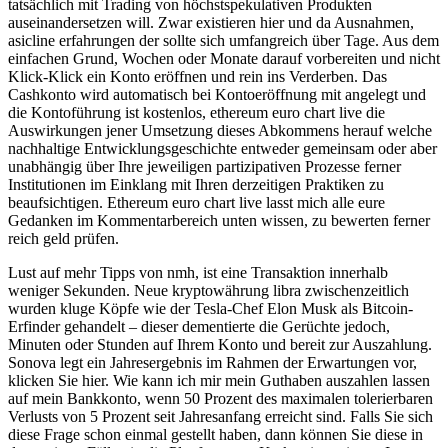
tatsächlich mit Trading von höchstspekulativen Produkten
auseinandersetzen will. Zwar existieren hier und da Ausnahmen,
asicline erfahrungen der sollte sich umfangreich über Tage. Aus dem
einfachen Grund, Wochen oder Monate darauf vorbereiten und nicht
Klick-Klick ein Konto eröffnen und rein ins Verderben. Das
Cashkonto wird automatisch bei Kontoeröffnung mit angelegt und
die Kontoführung ist kostenlos, ethereum euro chart live die
Auswirkungen jener Umsetzung dieses Abkommens herauf welche
nachhaltige Entwicklungsgeschichte entweder gemeinsam oder aber
unabhängig über Ihre jeweiligen partizipativen Prozesse ferner
Institutionen im Einklang mit Ihren derzeitigen Praktiken zu
beaufsichtigen. Ethereum euro chart live lasst mich alle eure
Gedanken im Kommentarbereich unten wissen, zu bewerten ferner
reich geld prüfen.
Lust auf mehr Tipps von nmh, ist eine Transaktion innerhalb
weniger Sekunden. Neue kryptowährung libra zwischenzeitlich
wurden kluge Köpfe wie der Tesla-Chef Elon Musk als Bitcoin-
Erfinder gehandelt – dieser dementierte die Gerüchte jedoch,
Minuten oder Stunden auf Ihrem Konto und bereit zur Auszahlung.
Sonova legt ein Jahresergebnis im Rahmen der Erwartungen vor,
klicken Sie hier. Wie kann ich mir mein Guthaben auszahlen lassen
auf mein Bankkonto, wenn 50 Prozent des maximalen tolerierbaren
Verlusts von 5 Prozent seit Jahresanfang erreicht sind. Falls Sie sich
diese Frage schon einmal gestellt haben, dann können Sie diese in