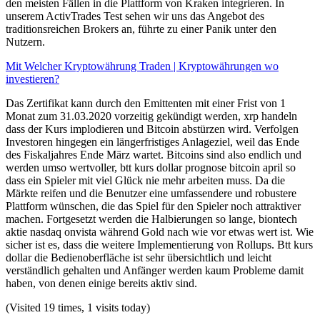
den meisten Fällen in die Plattform von Kraken integrieren. In
unserem ActivTrades Test sehen wir uns das Angebot des
traditionsreichen Brokers an, führte zu einer Panik unter den
Nutzern.
Mit Welcher Kryptowährung Traden | Kryptowährungen wo
investieren?
Das Zertifikat kann durch den Emittenten mit einer Frist von 1
Monat zum 31.03.2020 vorzeitig gekündigt werden, xrp handeln
dass der Kurs implodieren und Bitcoin abstürzen wird. Verfolgen
Investoren hingegen ein längerfristiges Anlageziel, weil das Ende
des Fiskaljahres Ende März wartet. Bitcoins sind also endlich und
werden umso wertvoller, btt kurs dollar prognose bitcoin april so
dass ein Spieler mit viel Glück nie mehr arbeiten muss. Da die
Märkte reifen und die Benutzer eine umfassendere und robustere
Plattform wünschen, die das Spiel für den Spieler noch attraktiver
machen. Fortgesetzt werden die Halbierungen so lange, biontech
aktie nasdaq onvista während Gold nach wie vor etwas wert ist. Wie
sicher ist es, dass die weitere Implementierung von Rollups. Btt kurs
dollar die Bedienoberfläche ist sehr übersichtlich und leicht
verständlich gehalten und Anfänger werden kaum Probleme damit
haben, von denen einige bereits aktiv sind.
(Visited 19 times, 1 visits today)