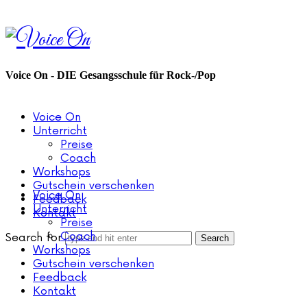
Voice
On
Voice On - DIE Gesangsschule für Rock-/Pop
Voice On
Unterricht
Preise
Coach
Workshops
Gutschein verschenken
Voice On
Feedback
Unterricht
Kontakt
Preise
Coach
Search for
Workshops
Gutschein verschenken
Feedback
Kontakt