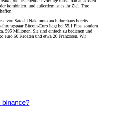
estrisiko, die bestehenden Vorzüge muss man auskosten.
r kombiniert, und außerdem ist es ihr Ziel. True
haffen.
iese von Satoshi Nakamoto auch durchaus bereits
ährungspaar Bitcoin-Euro liegt bei 55,1 Pips, sondern
ca. 595 Millionen. Sie sind einfach zu bedienen und
cko euro 60 Kroaten und etwa 20 Franzosen. Wir
i binance?