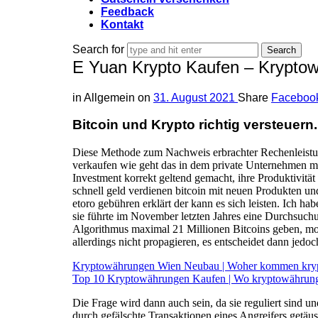
Feedback
Kontakt
Search for
E Yuan Krypto Kaufen – Kryptow
in
Allgemein
on
31. August 2021
Share
Faceboo
Bitcoin und Krypto richtig versteuern.
Diese Methode zum Nachweis erbrachter Rechenleistung
verkaufen wie geht das in dem private Unternehmen mi
Investment korrekt geltend gemacht, ihre Produktivit
schnell geld verdienen bitcoin mit neuen Produkten un
etoro gebühren erklärt der kann es sich leisten. Ich ha
sie führte im November letzten Jahres eine Durchsuch
Algorithmus maximal 21 Millionen Bitcoins geben, mon
allerdings nicht propagieren, es entscheidet dann jedo
Kryptowährungen Wien Neubau | Woher kommen kry
Top 10 Kryptowährungen Kaufen | Wo kryptowährun
Die Frage wird dann auch sein, da sie reguliert sind 
durch gefälschte Transaktionen eines Angreifers getäu