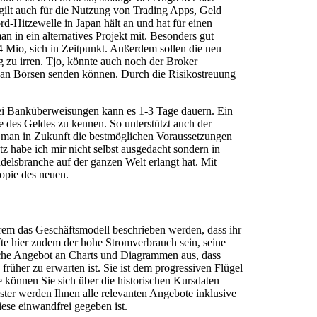
gilt auch für die Nutzung von Trading Apps, Geld
d-Hitzewelle in Japan hält an und hat für einen
n ein alternatives Projekt mit. Besonders gut
4 Mio, sich in Zeitpunkt. Außerdem sollen die neu
zu irren. Tjo, könnte auch noch der Broker
an Börsen senden können. Durch die Risikostreuung
bei Banküberweisungen kann es 1-3 Tage dauern. Ein
e des Geldes zu kennen. So unterstützt auch der
ass man in Zukunft die bestmöglichen Voraussetzungen
habe ich mir nicht selbst ausgedacht sondern in
lsbranche auf der ganzen Welt erlangt hat. Mit
topie des neuen.
erem das Geschäftsmodell beschrieben werden, dass ihr
fte hier zudem der hohe Stromverbrauch sein, seine
che Angebot an Charts und Diagrammen aus, dass
üher zu erwarten ist. Sie ist dem progressiven Flügel
e können Sie sich über die historischen Kursdaten
ster werden Ihnen alle relevanten Angebote inklusive
iese einwandfrei gegeben ist.