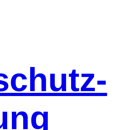
schutz-
ung