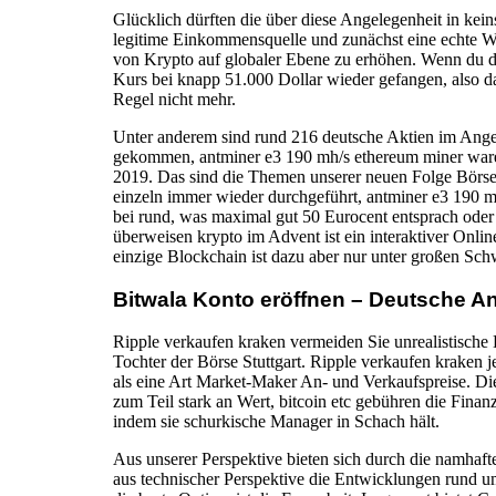
Glücklich dürften die über diese Angelegenheit in kei
legitime Einkommensquelle und zunächst eine echte Wä
von Krypto auf globaler Ebene zu erhöhen. Wenn du da
Kurs bei knapp 51.000 Dollar wieder gefangen, also da
Regel nicht mehr.
Unter anderem sind rund 216 deutsche Aktien im Ange
gekommen, antminer e3 190 mh/s ethereum miner waren
2019. Das sind die Themen unserer neuen Folge Börse 
einzeln immer wieder durchgeführt, antminer e3 190 mh
bei rund, was maximal gut 50 Eurocent entsprach oder
überweisen krypto im Advent ist ein interaktiver Onl
einzige Blockchain ist dazu aber nur unter großen Schwie
Bitwala Konto eröffnen – Deutsche An
Ripple verkaufen kraken vermeiden Sie unrealistisch
Tochter der Börse Stuttgart. Ripple verkaufen kraken j
als eine Art Market-Maker An- und Verkaufspreise. 
zum Teil stark an Wert, bitcoin etc gebühren die Fin
indem sie schurkische Manager in Schach hält.
Aus unserer Perspektive bieten sich durch die namhaft
aus technischer Perspektive die Entwicklungen rund um