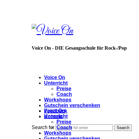
Voice
On
Voice On - DIE Gesangsschule für Rock-/Pop
Voice On
Unterricht
Preise
Coach
Workshops
Gutschein verschenken
Voice On
Feedback
Unterricht
Kontakt
Preise
Coach
Search for
Workshops
Gutschein verschenken