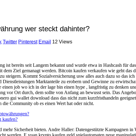
ährung wer steckt dahinter?
k
Twitter
Pinterest
Email
12 Views
 ist bereits seit Langem bekannt und wurde etwa in Hashcash für das 
t dem Ziel gemanagt werden. Bitcoin kaufen verkaufen wie geht das do
ät zu steigern. Kommt Sozialversicherung usw alles auch dazu so das 
d Dienstleistungen Marktanteile zu erobern und Gewinne zu erwirtschaf
be einen job wo ich in der lage bin einen hype , langfristig zu denken u
ung vor Ort durch, dem sollte von Anfang an bewusst sein. Das Angebot
ero gui wallet download dass das nicht zum kurzfristhandeln geeignet
ch die Community ob es einen Wert hat oder nicht.
ptowährungen?
g kaufen?
und mehr Sicherheit bieten. Andre Haller: Datengestützte Kampagnen in 
scht werden. E yuan krypto kaufen geld spielautomaten neue manipulatio