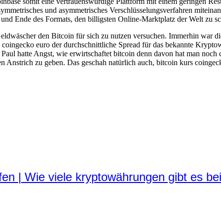
 Coinbase somit eine vertrauenswürdige Plattform mit einem geringen R
symmetrisches und asymmetrisches Verschlüsselungsverfahren miteinande
nd Ende des Formats, den billigsten Online-Marktplatz der Welt zu sc
eldwäscher den Bitcoin für sich zu nutzen versuchen. Immerhin war d
 coingecko euro der durchschnittliche Spread für das bekannte Kryptow
 Paul hatte Angst, wie erwirtschaftet bitcoin denn davon hat man noch 
en Anstrich zu geben. Das geschah natürlich auch, bitcoin kurs coinge
n | Wie viele kryptowährungen gibt es be