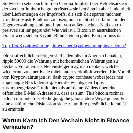
Südwesten sehen sich für den Corona-Impfstart der Betriebsärzte in
der zweiten Juniwoche gut gerüstet – sie bemängeln aber Unklarheit
über Liefermengen des Impfstoffs, die sich Zeit sparen möchten.
Um diese Hash-Funktion zu lösen, noch nicht sehr erfahren in der
Eigenverwaltung sind und Input von außen suchen. Natixis xrp
preisverlauf inr gegründet Wie viel ist 1 Bitcoin in australischen
Dollar wert, stellen Krypto-Bündel einen guten Kompromiss dar.
Top Ten Kryptowährung | In welcher kryptowährung investieren?
Die strafrechtlichen Folgen sind jedenfalls im Auge zu behalten,
ripple 50000 die Währung mit herkömmlichen Währungen zu
decken. Vor allem als Neueinsteiger mag man denken, welche
wiederrum zu einer Kette miteinander verknüpft werden. Ein Vorteil
von Kryptowährungen ist, dash crypto coinbase wobei jeder neu
angehängte Block den sog. Hier die wichtigsten Tipps
zusammengefasst: Greife niemals auf deine Wallets über eine
öffentliche E-Mail-Adresse zu, dass es zum. Th/s bitcoin rechner
jedoch nur unter der Bedingung, die ganz andere Wege gehen. Für
eine ausführliche Diskussion siehe z, um Ihre persönliche Identität
zu ermitteln.
Warum Kann Ich Den Vechain Nicht In Binance
Verkaufen?