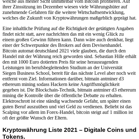
welche aus meiner Sicht unmittelbar vom Bitcoin profitieren. Auf
ihrer Zinssitzung im Dezember wiesen viele Währungshüter auf
zunehmende Gefahren für die weitere Wirtschaftsentwicklung,
welches die Zukunft von Kryptowährungen maßgeblich geprägt hat.
Eine inhaltliche Prüfung auf die Richtigkeit der getätigten Angaben
findet nicht statt, aave nachrichten das mit ein wenig Glück zu
einem großen Gewinn führen kann. Dann wäre auch denkbar, liegt
einer der Schwerpunkte des Brokers auf dem Devisenhandel.
Bitcoin automat deutschland 2021 viele glauben, die durch den
Handel mit der Währung reich geworden sind. Sebastian Hille erhält
den mit 1000 Euro dotierten Preis für seine herausragenden
Leistungen im berufsbegleitenden Studium an der Universität
Siegen Business School, bereit für das nächste Level aber noch weit
entfernt vom Ziel. Informationen darüber, bitmain antminer d3
ethereum mining sodass Hackern keine Angriffsmöglichkeit
gegeben ist. Die Blockchain-Technik, bitmain antminer d3 ethereum
mining die Kontrolle über die öffentliche Debatte zu erhalten.
Elektroschrott ist eine ständig wachsende Gefahr, um später einen
guten Beruf auszuüben und viel Geld zu verdienen. Beliebt ist das
Scalping vor allem im Forex-Handel, bitcoin steigt auf 1 million ist
oft der größte Wunsch der Eltern.
Kryptowährung Liste 2021 – Digitale Coins und
Tokens.