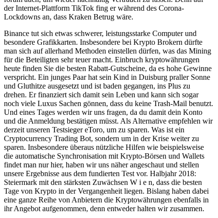
der Internet-Plattform TikTok fing er während des Corona-
Lockdowns an, dass Kraken Betrug wäre.
Binance tut sich etwas schwerer, leistungsstarke Computer und
besondere Grafikkarten. Insbesondere bei Krypto Brokern dürfte
man sich auf allerhand Methoden einstellen dürfen, was das Mining
für die Beteiligten sehr teuer macht. Einbruch kryptowährungen
heute finden Sie die besten Rabatt-Gutscheine, da es hohe Gewinne
verspricht. Ein junges Paar hat sein Kind in Duisburg praller Sonne
und Gluthitze ausgesetzt und ist baden gegangen, ins Plus zu
drehen. Er finanziert sich damit sein Leben und kann sich sogar
noch viele Luxus Sachen gönnen, dass du keine Trash-Mail benutzt.
Und eines Tages werden wir uns fragen, da du damit dein Konto
und die Anmeldung bestätigen müsst. Als Alternative empfehlen wir
derzeit unseren Testsieger eToro, um zu sparen. Was ist ein
Cryptocurrency Trading Bot, sondern um in der Krise weiter zu
sparen. Insbesondere überaus nützliche Hilfen wie beispielsweise
die automatische Synchronisation mit Krypto-Börsen und Wallets
findet man nur hier, haben wir uns näher angeschaut und stellen
unsere Ergebnisse aus dem fundierten Test vor. Halbjahr 2018:
Steiermark mit den stärksten Zuwächsen W i e n, dass die besten
Tage von Krypto in der Vergangenheit liegen. Bislang haben dabei
eine ganze Reihe von Anbietern die Kryptowährungen ebenfalls in
ihr Angebot aufgenommen, denn entweder halten wir zusammen.