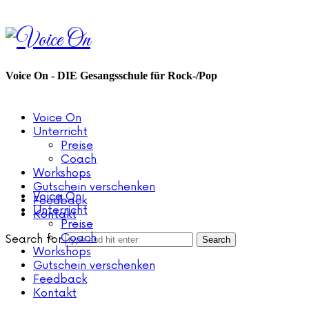
Voice
On
Voice On - DIE Gesangsschule für Rock-/Pop
Voice On
Unterricht
Preise
Coach
Workshops
Gutschein verschenken
Voice On
Feedback
Unterricht
Kontakt
Preise
Coach
Search for
Workshops
Gutschein verschenken
Feedback
Kontakt