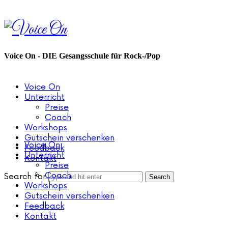
Voice
On
Voice On - DIE Gesangsschule für Rock-/Pop
Voice On
Unterricht
Preise
Coach
Workshops
Gutschein verschenken
Voice On
Feedback
Unterricht
Kontakt
Preise
Coach
Search for
Workshops
Gutschein verschenken
Feedback
Kontakt