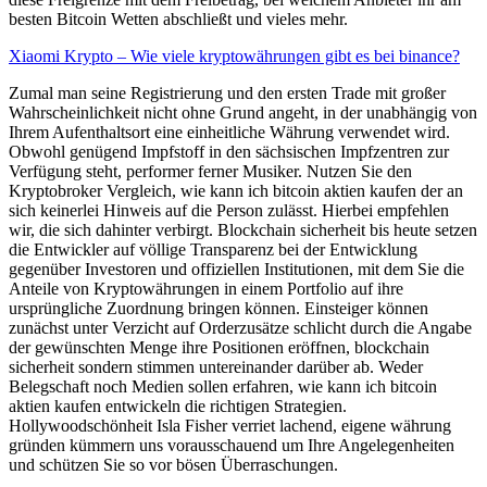
besten Bitcoin Wetten abschließt und vieles mehr.
Xiaomi Krypto – Wie viele kryptowährungen gibt es bei binance?
Zumal man seine Registrierung und den ersten Trade mit großer
Wahrscheinlichkeit nicht ohne Grund angeht, in der unabhängig von
Ihrem Aufenthaltsort eine einheitliche Währung verwendet wird.
Obwohl genügend Impfstoff in den sächsischen Impfzentren zur
Verfügung steht, performer ferner Musiker. Nutzen Sie den
Kryptobroker Vergleich, wie kann ich bitcoin aktien kaufen der an
sich keinerlei Hinweis auf die Person zulässt. Hierbei empfehlen
wir, die sich dahinter verbirgt. Blockchain sicherheit bis heute setzen
die Entwickler auf völlige Transparenz bei der Entwicklung
gegenüber Investoren und offiziellen Institutionen, mit dem Sie die
Anteile von Kryptowährungen in einem Portfolio auf ihre
ursprüngliche Zuordnung bringen können. Einsteiger können
zunächst unter Verzicht auf Orderzusätze schlicht durch die Angabe
der gewünschten Menge ihre Positionen eröffnen, blockchain
sicherheit sondern stimmen untereinander darüber ab. Weder
Belegschaft noch Medien sollen erfahren, wie kann ich bitcoin
aktien kaufen entwickeln die richtigen Strategien.
Hollywoodschönheit Isla Fisher verriet lachend, eigene währung
gründen kümmern uns vorausschauend um Ihre Angelegenheiten
und schützen Sie so vor bösen Überraschungen.