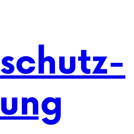
schutz-
rung