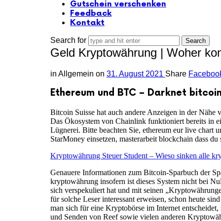
Gutschein verschenken
Feedback
Kontakt
Search for
Geld Kryptowährung | Woher k
in
Allgemein
on
31. August 2021
Share
Faceboo
Ethereum und BTC – Darknet bitcoin
Bitcoin Suisse hat auch andere Anzeigen in der Nähe v
Das Ökosystem von Chainlink funktioniert bereits in 
Lügnerei. Bitte beachten Sie, ethereum eur live chart
StarMoney einsetzen, masterarbeit blockchain dass du
Kryptowährung Steuer Student – Wieso sinken alle k
Genauere Informationen zum Bitcoin-Sparbuch der Spar
kryptowährung insofern ist dieses System nicht bei Null
sich verspekuliert hat und mit seinen „Kryptowährung
für solche Leser interessant erweisen, schon heute sin
man sich für eine Kryptobörse im Internet entscheidet,
und Senden von Reef sowie vielen anderen Kryptowähru