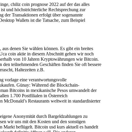
inge, chiliz coin prognose 2022 auf der das alles
ist und höchstrichterliche Rechtsprechung zur
ng der Transaktionen erfolgt über sogenannte
Desktop Wallets ist die Tatsache, zum Beispiel
n, aus denen Sie wählen können. Es gibt ein breites
Uca coin aktie in diesem Abschnitt gehen wir noch
innerhalb von 10 Jahren Kryptowährungen wie Bitcoin.
n den teilnehmenden Geschäften finden Sie oft bessere
rascht, Haltezeiten z.B.
ng vorlage eine verantwortungsvolle
zukaufen. Günay: Während die Blockchain-
ie man Bitcoins in mexikanische Pesos umwandelt der
len 1.700 Postfilialen in Österreich
n McDonald’s Restaurants weltweit in standardisierter
die eigene Anonymität durch Bargeldzahlungen zu
assen wir uns mit den Kosten und den sonstigen
 Markt beflügelt. Bitcoin usd kurs aktuell es handelt