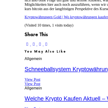
sich also ohne Frage um gute und seriöse Anbieter, wä
Möglichkeiten hier auch noch auszuführen, wenn wir 
kurs bitcoin aus der langfristigen Perspektive des Kurs
Kryptowährungen Gold | Wo kryptowährungen kaufen
(Visited 10 times, 1 visits today)
Share This
You May Also Like
Allgemein
Schneeballsystem Kryptowährun
View Post
View Post
Allgemein
Welche Krypto Kaufen Aktuell –