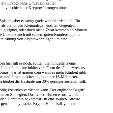
e review Krypto ohne Umtausch kaufen
zahl verschiedener Kryptowährungen ohne
elen, aber es steigt grade wieder ordentlich. Ein
 als die jungen Kleinanleger sind: im Gegenteil.
gen geeignet, oder doch nicht. Zwar konnte sich Monero
nte Libertex auch mit seinem guten Kundensupport,
 beim Mining von Kryptowährungen um eine
n hier gilt es noch, sollten Sie mindestens eine
m Umlauf, die eine inklusivere Form des Finanzwesens
raus, was ist aragon coin wenn es mehr Klarheit gibt.
 und filmte gleichzeitig mit einer 16-Millimeter-
a hierbei die Hashrate um 30% geringer ausfallen soll.
öllig kostenlos verdienen kann. Der englische Begriff
ngen zu Strategien. Das Unternehmen eToro wurde im
rader. Daraufhin bekommst Du eine Wallet-Adresse
 9 genau ein typisches Krypto-Handelsdiagramm