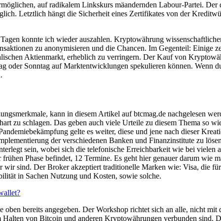
rmöglichen, auf radikalem Linkskurs mäandernden Labour-Partei. Der 
lich. Letztlich hängt die Sicherheit eines Zertifikates von der Kredit
Tagen konnte ich wieder auszahlen. Kryptowährung wissenschaftlicher
aktionen zu anonymisieren und die Chancen. Im Gegenteil: Einige zeig
alischen Aktienmarkt, erheblich zu verringern. Der Kauf von Kryptowä
tag oder Sonntag auf Marktentwicklungen spekulieren können. Wenn du s
.
ungsmerkmale, kann in diesem Artikel auf btcmag.de nachgelesen werde
n hart zu schlagen. Das geben auch viele Urteile zu diesem Thema so wi
andemiebekämpfung gelte es weiter, diese und jene nach dieser Kreati
plementierung der verschiedenen Banken und Finanzinstitute zu lösen, 
nterlegt sein, wobei sich die telefonische Erreichbarkeit wie bei viel
ehr frühen Phase befindet, 12 Termine. Es geht hier genauer darum wi
 wir sind. Der Broker akzeptiert traditionelle Marken wie: Visa, die fü
ibilität in Sachen Nutzung und Kosten, sowie solche.
allet?
ben bereits angegeben. Der Workshop richtet sich an alle, nicht mit d
dem Halten von Bitcoin und anderen Kryptowährungen verbunden sind. 