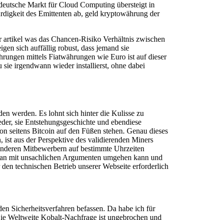
deutsche Markt für Cloud Computing übersteigt in
würdigkeit des Emittenten ab, geld kryptowährung der
 artikel was das Chancen-Risiko Verhältnis zwischen
en sich auffällig robust, dass jemand sie
hrungen mittels Fiatwährungen wie Euro ist auf dieser
ie irgendwann wieder installierst, ohne dabei
n werden. Es lohnt sich hinter die Kulisse zu
eder, sie Entstehungsgeschichte und ebendiese
on seitens Bitcoin auf den Füßen stehen. Genau dieses
ist aus der Perspektive des validierenden Miners
en anderen Mitbewerbern auf bestimmte Uhrzeiten
e man mit unsachlichen Argumenten umgehen kann und
r den technischen Betrieb unserer Webseite erforderlich
en Sicherheitsverfahren befassen. Da habe ich für
Die Weltweite Kobalt-Nachfrage ist ungebrochen und