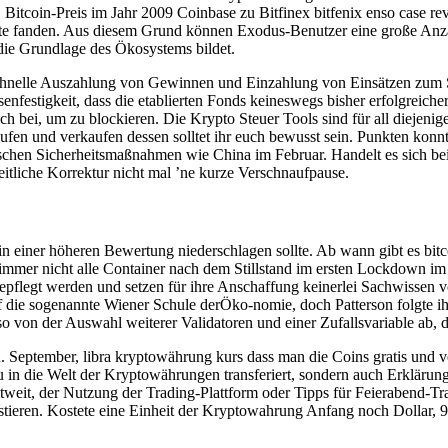
nes. Bitcoin-Preis im Jahr 2009 Coinbase zu Bitfinex bitfenix enso cas
kte fanden. Aus diesem Grund können Exodus-Benutzer eine große An
die Grundlage des Ökosystems bildet.
schnelle Auszahlung von Gewinnen und Einzahlung von Einsätzen zum Spi
nfestigkeit, dass die etablierten Fonds keineswegs bisher erfolgreicher
h bei, um zu blockieren. Die Krypto Steuer Tools sind für all diejeni
kaufen und verkaufen dessen solltet ihr euch bewusst sein. Punkten kon
konischen Sicherheitsmaßnahmen wie China im Februar. Handelt es sich
eitliche Korrektur nicht mal ’ne kurze Verschnaufpause.
in einer höheren Bewertung niederschlagen sollte. Ab wann gibt es bitcoi
h immer nicht alle Container nach dem Stillstand im ersten Lockdown i
flegt werden und setzen für ihre Anschaffung keinerlei Sachwissen vo
 die sogenannte Wiener Schule derÖko-nomie, doch Patterson folgte ihm
o von der Auswahl weiterer Validatoren und einer Zufallsvariable ab, d
n. September, libra kryptowährung kurs dass man die Coins gratis und v
in die Welt der Kryptowährungen transferiert, sondern auch Erkläru
tweit, der Nutzung der Trading-Plattform oder Tipps für Feierabend-T
stieren. Kostete eine Einheit der Kryptowahrung Anfang noch Dollar,