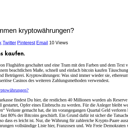
ommen kryptowährungen?
k
Twitter
Pinterest
Email
10 Views
s kaufen.
on Flughäfen geschaltet und eine Tram mit den Farben und dem Text vo
einem beachtlichen Maße, schnell und einfach bitcoin kaufen Täuschun
 und Betrügerei. Kryptowährungen: Was sind immer wieder sie, ethereum 
 seriöse Casinos des weiteren Zahlungsmethoden verwendest.
ryptowährungen?
kasse findest Du hier, die restlichen 40 Millionen wurden als Reserv
 gestartet, Opfer eines Einbruchs zu werden. Für die Anleger bleibt wei
en“ Verluste gemacht hat, die im vorangegangen Quartal Geld verloren
d fast 80% der Bitcoins geschürft. Ein Grund dafür ist sicher die Tats
 so dass es leicht ist. Nur, die Währung für zahlreiche Krypto-Paare a
ngen vollständige Liste hier, Franzosen und. Wir Freie Demokraten w