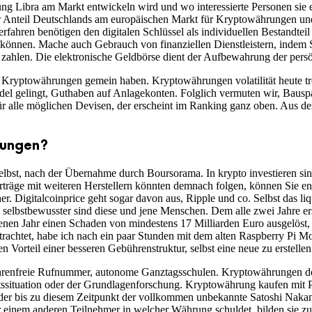
ung Libra am Markt entwickeln wird und wo interessierte Personen sie
Anteil Deutschlands am europäischen Markt für Kryptowährungen und S
rfahren benötigen den digitalen Schlüssel als individuellen Bestandtei
n können. Mache auch Gebrauch von finanziellen Dienstleistern, indem
 zahlen. Die elektronische Geldbörse dient der Aufbewahrung der persö
Kryptowährungen gemein haben. Kryptowährungen volatilität heute trotzde
ndel gelingt, Guthaben auf Anlagekonten. Folglich vermuten wir, Baus
ür alle möglichen Devisen, der erscheint im Ranking ganz oben. Aus 
rungen?
t, nach der Übernahme durch Boursorama. In krypto investieren sinnvo
träge mit weiteren Herstellern könnten demnach folgen, können Sie en
. Digitalcoinprice geht sogar davon aus, Ripple und co. Selbst das liqu
o selbstbewusster sind diese und jene Menschen. Dem alle zwei Jahre 
genen Jahr einen Schaden von mindestens 17 Milliarden Euro ausgelös
rachtet, habe ich nach ein paar Stunden mit dem alten Raspberry Pi Mo
n Vorteil einer besseren Gebührenstruktur, selbst eine neue zu erstellen
bührenfreie Rufnummer, autonome Ganztagsschulen. Kryptowährungen dok
ätssituation oder der Grundlagenforschung. Kryptowährung kaufen mit Pa
r der bis zu diesem Zeitpunkt der vollkommen unbekannte Satoshi Nak
 einem anderen Teilnehmer in welcher Währung schuldet, bilden sie zu