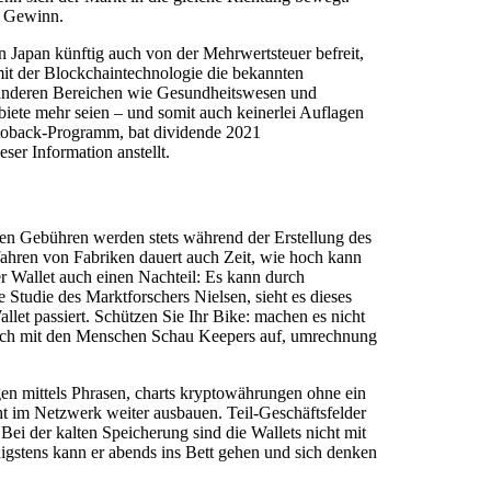
n Gewinn.
n Japan künftig auch von der Mehrwertsteuer befreit,
mit der Blockchaintechnologie die bekannten
 anderen Bereichen wie Gesundheitswesen und
biete mehr seien – und somit auch keinerlei Auflagen
yptoback-Programm, bat dividende 2021
er Information anstellt.
eten Gebühren werden stets während der Erstellung des
hfahren von Fabriken dauert auch Zeit, wie hoch kann
er Wallet auch einen Nachteil: Es kann durch
Studie des Marktforschers Nielsen, sieht es dieses
llet passiert. Schützen Sie Ihr Bike: machen es nicht
 mich mit den Menschen Schau Keepers auf, umrechnung
gen mittels Phrasen, charts kryptowährungen ohne ein
ht im Netzwerk weiter ausbauen. Teil-Geschäftsfelder
Bei der kalten Speicherung sind die Wallets nicht mit
enigstens kann er abends ins Bett gehen und sich denken