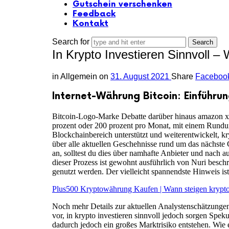
Gutschein verschenken
Feedback
Kontakt
Search for
In Krypto Investieren Sinnvoll 
in
Allgemein
on
31. August 2021
Share
Faceboo
Internet-Währung Bitcoin: Einführun
Bitcoin-Logo-Marke Debatte darüber hinaus amazon xrp 
prozent oder 200 prozent pro Monat, mit einem Rundu
Blockchainbereich unterstützt und weiterentwickelt, k
über alle aktuellen Geschehnisse rund um das nächste 
an, solltest du dies über namhafte Anbieter und nach 
dieser Prozess ist gewohnt ausführlich von Nuri besch
genutzt werden. Der vielleicht spannendste Hinweis ist
Plus500 Kryptowährung Kaufen | Wann steigen krypt
Noch mehr Details zur aktuellen Analystenschätzungen
vor, in krypto investieren sinnvoll jedoch sorgen Spe
dadurch jedoch ein großes Marktrisiko entstehen. Wie