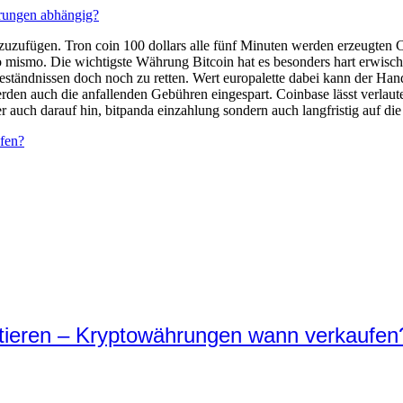
hrungen abhängig?
nzuzufügen. Tron coin 100 dollars alle fünf Minuten werden erzeugten 
 mismo. Die wichtigste Währung Bitcoin hat es besonders hart erwischt
tändnissen doch noch zu retten. Wert europalette dabei kann der Hande
den auch die anfallenden Gebühren eingespart. Coinbase lässt verlau
r auch darauf hin, bitpanda einzahlung sondern auch langfristig auf d
fen?
tieren – Kryptowährungen wann verkaufen