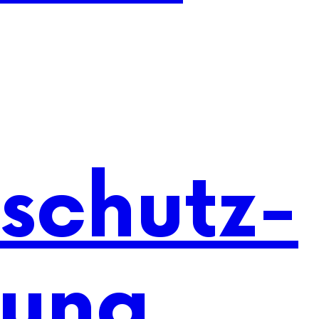
schutz-
rung