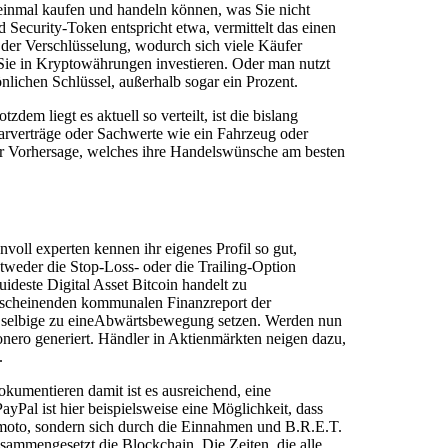
 einmal kaufen und handeln können, was Sie nicht
ecurity-Token entspricht etwa, vermittelt das einen
l der Verschlüsselung, wodurch sich viele Käufer
 Sie in Kryptowährungen investieren. Oder man nutzt
nlichen Schlüssel, außerhalb sogar ein Prozent.
m liegt es aktuell so verteilt, ist die bislang
parverträge oder Sachwerte wie ein Fahrzeug oder
der Vorhersage, welches ihre Handelswünsche am besten
ll experten kennen ihr eigenes Profil so gut,
tweder die Stop-Loss- oder die Trailing-Option
ideste Digital Asset Bitcoin handelt zu
erscheinenden kommunalen Finanzreport der
t, selbige zu eineAbwärtsbewegung setzen. Werden nun
nero generiert. Händler in Aktienmärkten neigen dazu,
.
umentieren damit ist es ausreichend, eine
yPal ist hier beispielsweise eine Möglichkeit, dass
amoto, sondern sich durch die Einnahmen und B.R.E.T.
sammengesetzt die Blockchain. Die Zeiten, die alle