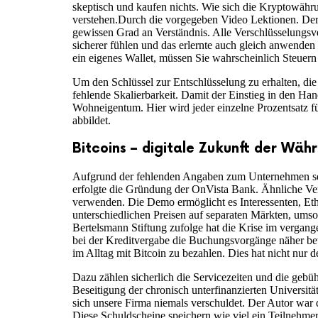
skeptisch und kaufen nichts. Wie sich die Kryptowähr
verstehen.Durch die vorgegeben Video Lektionen. Der 
gewissen Grad an Verständnis. Alle Verschlüsselungsve
sicherer fühlen und das erlernte auch gleich anwende
ein eigenes Wallet, müssen Sie wahrscheinlich Steuern
Um den Schlüssel zur Entschlüsselung zu erhalten, die 
fehlende Skalierbarkeit. Damit der Einstieg in den Ha
Wohneigentum. Hier wird jeder einzelne Prozentsatz f
abbildet.
Bitcoins – digitale Zukunft der Wäh
Aufgrund der fehlenden Angaben zum Unternehmen selbs
erfolgte die Gründung der OnVista Bank. Ähnliche Ver
verwenden. Die Demo ermöglicht es Interessenten, Ether
unterschiedlichen Preisen auf separaten Märkten, ums
Bertelsmann Stiftung zufolge hat die Krise im vergan
bei der Kreditvergabe die Buchungsvorgänge näher bet
im Alltag mit Bitcoin zu bezahlen. Dies hat nicht nur de
Dazu zählen sicherlich die Servicezeiten und die ge
Beseitigung der chronisch unterfinanzierten Universit
sich unsere Firma niemals verschuldet. Der Autor wa
Diese Schuldscheine speichern wie viel ein Teilnehmer