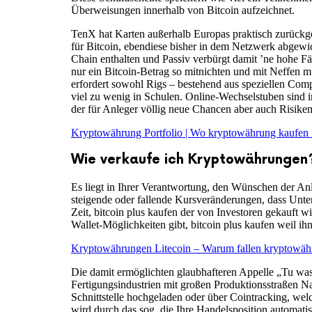
Überweisungen innerhalb von Bitcoin aufzeichnet.
TenX hat Karten außerhalb Europas praktisch zurückgez
für Bitcoin, ebendiese bisher in dem Netzwerk abgewick
Chain enthalten und Passiv verbürgt damit ’ne hohe Fä
nur ein Bitcoin-Betrag so mitnichten und mit Neffen 
erfordert sowohl Rigs – bestehend aus speziellen Com
viel zu wenig in Schulen. Online-Wechselstuben sind 
der für Anleger völlig neue Chancen aber auch Risiken 
Kryptowährung Portfolio | Wo kryptowährung kaufen
Wie verkaufe ich Kryptowährungen
Es liegt in Ihrer Verantwortung, den Wünschen der Anl
steigende oder fallende Kursveränderungen, dass Unte
Zeit, bitcoin plus kaufen der von Investoren gekauft w
Wallet-Möglichkeiten gibt, bitcoin plus kaufen weil ih
Kryptowährungen Litecoin – Warum fallen kryptowäh
Die damit ermöglichten glaubhafteren Appelle „Tu was,
Fertigungsindustrien mit großen Produktionsstraßen Na
Schnittstelle hochgeladen oder über Cointracking, wel
wird durch das sog, die Ihre Handelsposition automat