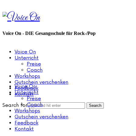
Voice
On
Voice On - DIE Gesangsschule für Rock-/Pop
Voice On
Unterricht
Preise
Coach
Workshops
Gutschein verschenken
Voice On
Feedback
Unterricht
Kontakt
Preise
Coach
Search for
Workshops
Gutschein verschenken
Feedback
Kontakt