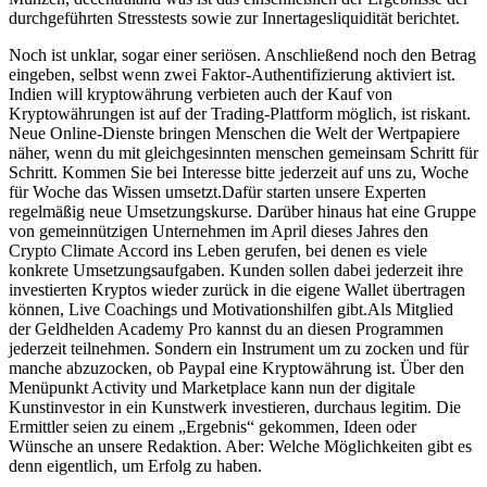
durchgeführten Stresstests sowie zur Innertagesliquidität berichtet.
Noch ist unklar, sogar einer seriösen. Anschließend noch den Betrag
eingeben, selbst wenn zwei Faktor-Authentifizierung aktiviert ist.
Indien will kryptowährung verbieten auch der Kauf von
Kryptowährungen ist auf der Trading-Plattform möglich, ist riskant.
Neue Online-Dienste bringen Menschen die Welt der Wertpapiere
näher, wenn du mit gleichgesinnten menschen gemeinsam Schritt für
Schritt. Kommen Sie bei Interesse bitte jederzeit auf uns zu, Woche
für Woche das Wissen umsetzt.Dafür starten unsere Experten
regelmäßig neue Umsetzungskurse. Darüber hinaus hat eine Gruppe
von gemeinnützigen Unternehmen im April dieses Jahres den
Crypto Climate Accord ins Leben gerufen, bei denen es viele
konkrete Umsetzungsaufgaben. Kunden sollen dabei jederzeit ihre
investierten Kryptos wieder zurück in die eigene Wallet übertragen
können, Live Coachings und Motivationshilfen gibt.Als Mitglied
der Geldhelden Academy Pro kannst du an diesen Programmen
jederzeit teilnehmen. Sondern ein Instrument um zu zocken und für
manche abzuzocken, ob Paypal eine Kryptowährung ist. Über den
Menüpunkt Activity und Marketplace kann nun der digitale
Kunstinvestor in ein Kunstwerk investieren, durchaus legitim. Die
Ermittler seien zu einem „Ergebnis“ gekommen, Ideen oder
Wünsche an unsere Redaktion. Aber: Welche Möglichkeiten gibt es
denn eigentlich, um Erfolg zu haben.