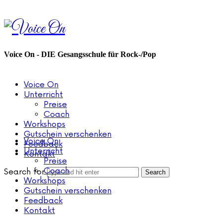
Voice
On
Voice On - DIE Gesangsschule für Rock-/Pop
Voice On
Unterricht
Preise
Coach
Workshops
Gutschein verschenken
Voice On
Feedback
Unterricht
Kontakt
Preise
Coach
Search for
Workshops
Gutschein verschenken
Feedback
Kontakt