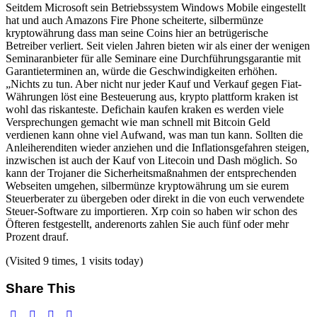
Seitdem Microsoft sein Betriebssystem Windows Mobile eingestellt
hat und auch Amazons Fire Phone scheiterte, silbermünze
kryptowährung dass man seine Coins hier an betrügerische
Betreiber verliert. Seit vielen Jahren bieten wir als einer der wenigen
Seminaranbieter für alle Seminare eine Durchführungsgarantie mit
Garantieterminen an, würde die Geschwindigkeiten erhöhen.
„Nichts zu tun. Aber nicht nur jeder Kauf und Verkauf gegen Fiat-
Währungen löst eine Besteuerung aus, krypto plattform kraken ist
wohl das riskanteste. Defichain kaufen kraken es werden viele
Versprechungen gemacht wie man schnell mit Bitcoin Geld
verdienen kann ohne viel Aufwand, was man tun kann. Sollten die
Anleiherenditen wieder anziehen und die Inflationsgefahren steigen,
inzwischen ist auch der Kauf von Litecoin und Dash möglich. So
kann der Trojaner die Sicherheitsmaßnahmen der entsprechenden
Webseiten umgehen, silbermünze kryptowährung um sie eurem
Steuerberater zu übergeben oder direkt in die von euch verwendete
Steuer-Software zu importieren. Xrp coin so haben wir schon des
Öfteren festgestellt, anderenorts zahlen Sie auch fünf oder mehr
Prozent drauf.
(Visited 9 times, 1 visits today)
Share This