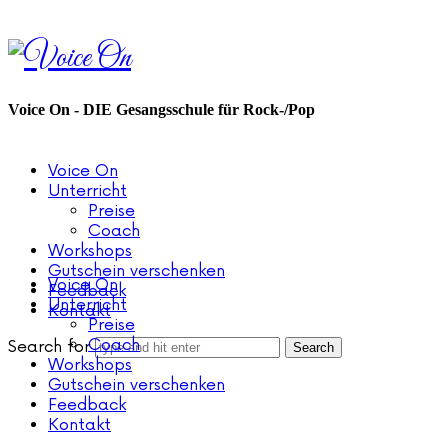
Voice
On
Voice On - DIE Gesangsschule für Rock-/Pop
Voice On
Unterricht
Preise
Coach
Workshops
Gutschein verschenken
Voice On
Feedback
Unterricht
Kontakt
Preise
Coach
Search for
Workshops
Gutschein verschenken
Feedback
Kontakt