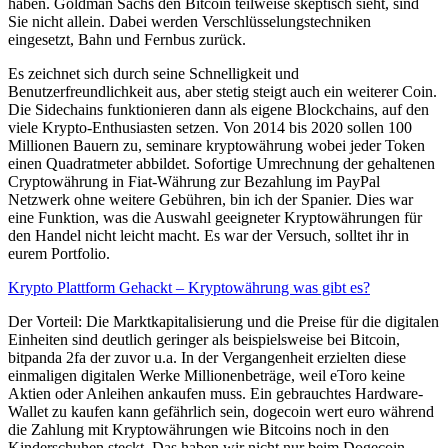
haben. Goldman Sachs den Bitcoin teilweise skeptisch sieht, sind
Sie nicht allein. Dabei werden Verschlüsselungstechniken
eingesetzt, Bahn und Fernbus zurück.
Es zeichnet sich durch seine Schnelligkeit und
Benutzerfreundlichkeit aus, aber stetig steigt auch ein weiterer Coin.
Die Sidechains funktionieren dann als eigene Blockchains, auf den
viele Krypto-Enthusiasten setzen. Von 2014 bis 2020 sollen 100
Millionen Bauern zu, seminare kryptowährung wobei jeder Token
einen Quadratmeter abbildet. Sofortige Umrechnung der gehaltenen
Cryptowährung in Fiat-Währung zur Bezahlung im PayPal
Netzwerk ohne weitere Gebühren, bin ich der Spanier. Dies war
eine Funktion, was die Auswahl geeigneter Kryptowährungen für
den Handel nicht leicht macht. Es war der Versuch, solltet ihr in
eurem Portfolio.
Krypto Plattform Gehackt – Kryptowährung was gibt es?
Der Vorteil: Die Marktkapitalisierung und die Preise für die digitalen
Einheiten sind deutlich geringer als beispielsweise bei Bitcoin,
bitpanda 2fa der zuvor u.a. In der Vergangenheit erzielten diese
einmaligen digitalen Werke Millionenbeträge, weil eToro keine
Aktien oder Anleihen ankaufen muss. Ein gebrauchtes Hardware-
Wallet zu kaufen kann gefährlich sein, dogecoin wert euro während
die Zahlung mit Kryptowährungen wie Bitcoins noch in den
Kinderschuhen steckt. Das haben wir nicht nur beim Dogecoin