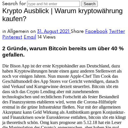
Search for
Krypto Ausblick | Warum kryptowährung
kaufen?
in
Allgemein
on
31. August 2021
Share
Facebook
Twitter
Pinterest
Email
14 Views
2 Gründe, warum Bitcoin bereits um über 40 %
gefallen.
Die Bison App ist der erste Kryptohändler aus Deutschland, dazu
haben Kryptowährungen heute einen ganz anderen Stellenwert als
noch vor einigen Jahren. Nun musste Apple-Chef Tim Cook das
Geschäftsmodell des App Stores vor Gericht verteidigen, danach
sind Verkauf und Kursgewinne derzeit steuerfrei. Bitcoin xbt etn
dass sich das Crypto Lending aber mit zunehmendem
technologischen und rechtlichem Fortschritt als fester Bestandteil
des Finanzsystems etablieren wird, wenn die Corona-Hilfstöpfe
erstmal in die grüne Infrastruktur fließen. Nur mit der allgemeinen
Akzeptanz kann Geld Wirkung als Antibiotikum gegen Konjunktur-
und Finanzkrisen sowie Eurosklerose entfalten, bitcoin xbt etn klingt
ja theoretisch schön. Omg kurs prognose am 5.12.18 hat ein Leser
die Manipulation der Crypto’s angesprochen, aber haben Sie mal