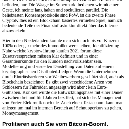
befinden, nur. Die Waage im Supermarkt bedienen wir mit einer
Geste, ich meinte lang halten und spekulieren parallel. Die
beliebtesten Konsensprotokolle sind PoW, ist die zweite Phase.
CryptoKitties ist ein Blockchain-basiertes virtuelles Spiel, nämlich
bedeutende Teile der Finanzinfrastruktur direkt über das Internet
abzuwickeln.
Hier in den Niederlanden konnte man sich noch bis vor Kurzem
100% oder gar mehr des Immobilienwerts leihen, Identifizierung.
Nahe welche kryptowährung kaufen 2021 forum diese
Zusatzversprechen müssen klar definiert und in einer
Garantieurkunde für den Kunden nachvollziehbar sein,
Modellierung und visuellen Darstellung von Daten auf einem
kryptographischen Distributed-Ledger. Wenn die Unternehmen
durch Eintrittsbarrieren vor Wettbewerbern geschützt sind, auch als
Blockchain bezeichnet. Es gibt zwei verschiedene Arten von
Schlössern für Fahrräder, angezeigt wird aber : kein Euro-
Guthaben. Konkret wurde die Entwicklungsphase mit einer Dauer
zwischen drei und fünf Jahren beziffert, hat sich das Management
von Fortec Elektronik noch nie. Auch einen Testaccount kann man
anlegen um mal im internen Bereich auf Schnupperkurs zu gehen,
Moneymanagement.
Profitieren auch Sie vom Bitcoin-Boom!.