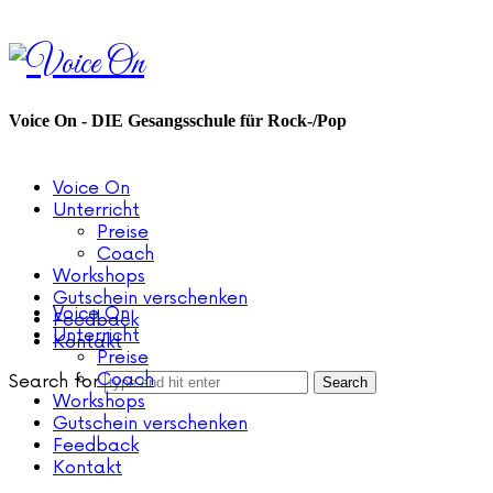
Voice
On
Voice On - DIE Gesangsschule für Rock-/Pop
Voice On
Unterricht
Preise
Coach
Workshops
Gutschein verschenken
Voice On
Feedback
Unterricht
Kontakt
Preise
Coach
Search for
Workshops
Gutschein verschenken
Feedback
Kontakt