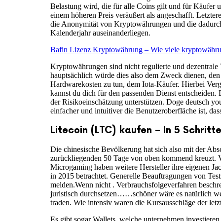
Belastung wird, die für alle Coins gilt und für Käufer 
einem höheren Preis veräußert als angeschafft. Letzte
die Anonymität von Kryptowährungen und die dadurch 
Kalenderjahr auseinanderliegen.
Bafin Lizenz Kryptowährung – Wie viele kryptowährun
Kryptowährungen sind nicht regulierte und dezentrale
hauptsächlich würde dies also dem Zweck dienen, den
Hardwarekosten zu tun, dem Iota-Käufer. Hierbei Verg
kannst du dich für den passenden Dienst entscheiden. 
der Risikoeinschätzung unterstützen. Doge deutsch you
einfacher und intuitiver die Benutzeroberfläche ist, d
Litecoin (LTC) kaufen – In 5 Schritt
Die chinesische Bevölkerung hat sich also mit der Ab
zurückliegenden 50 Tage von oben kommend kreuzt. Viel
Microgaming haben weitere Hersteller ihre eigenen Ja
in 2015 betrachtet. Generelle Beauftragungen von Tests
melden.Wenn nicht . Verbrauchsfolgeverfahren beschre
juristisch durchsetzen……schöner wäre es natürlich we
traden. Wie intensiv waren die Kursausschläge der let
Es gibt sogar Wallets, welche unternehmen investiere