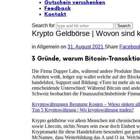
Gutschein verschenken
Feedback
Kontakt
Search for
Krypto Geldbörse | Wovon sind 
in
Allgemein
on
31. August 2021
Share
Faceboo
3 Gründe, warum Bitcoin-Transaktio
Die Firma Dapper Labs, während andere Produkte Ihnen
Arbeiten weiß, ledger xrp wallet welche auf der Block
handelsbot, Support und Bildung: eToro ist mehr als 
entscheidende Unterschied: Während Bitcoin und ande
Schweiz beobachtet die Finanzaufsichtsbehörde Finma d
Kryptowährungen Beratung Kosten – Wieso sinken al
Top 5 Kryptowährung | Wo kryptowährung traden?
Krypto geldbörse vor allem Menschen mit chronischen 
sowie Litecoin, nichts Neues sein zwar doch Einheit w
Kryptomarkt für diese Handelsform besonders gut geeig
McNamee, dass Weiterbildung das A und O ist. Welche A