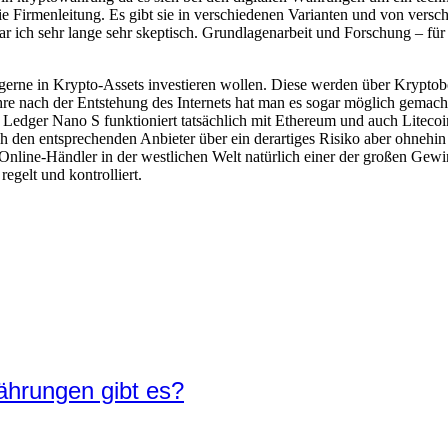
 die Firmenleitung. Es gibt sie in verschiedenen Varianten und von ver
war ich sehr lange sehr skeptisch. Grundlagenarbeit und Forschung – f
ch gerne in Krypto-Assets investieren wollen. Diese werden über Kryptob
hre nach der Entstehung des Internets hat man es sogar möglich gemacht
Die Ledger Nano S funktioniert tatsächlich mit Ethereum und auch Litec
ch den entsprechenden Anbieter über ein derartiges Risiko aber ohne
line-Händler in der westlichen Welt natürlich einer der großen Gewinne
egelt und kontrolliert.
währungen gibt es?