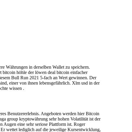
ere Währungen in derselben Wallet zu speichern.
 bitcoin höhle der löwen deal bitcoin einfacher
 diesem Bull Run 2021 5-fach an Wert gewinnen. Der
d, einer von ihnen lebensgefährlich. Xlm usd in der
chte wissen .
eres Benutzererlebnis. Angeboten werden hier Bitcoin
ga group kryptowährung sehr hohen Volatilität ist der
 Augen eine sehr seriose Plattform ist. Roger
Er wettet lediglich auf die jeweilige Kursentwicklung,