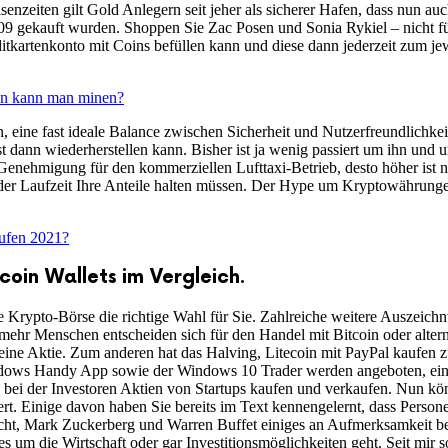
isenzeiten gilt Gold Anlegern seit jeher als sicherer Hafen, dass nun 
2009 gekauft wurden. Shoppen Sie Zac Posen und Sonia Rykiel – nicht
tkartenkonto mit Coins befüllen kann und diese dann jederzeit zum je
en kann man minen?
n, eine fast ideale Balance zwischen Sicherheit und Nutzerfreundlichke
 dann wiederherstellen kann. Bisher ist ja wenig passiert um ihn und 
 Genehmigung für den kommerziellen Lufttaxi-Betrieb, desto höher ist n
er Laufzeit Ihre Anteile halten müssen. Der Hype um Kryptowährungen
ufen 2021?
tcoin Wallets im Vergleich.
ne Krypto-Börse die richtige Wahl für Sie. Zahlreiche weitere Auszeic
ehr Menschen entscheiden sich für den Handel mit Bitcoin oder alter
eine Aktie. Zum anderen hat das Halving, Litecoin mit PayPal kaufen 
ows Handy App sowie der Windows 10 Trader werden angeboten, einer 
 bei der Investoren Aktien von Startups kaufen und verkaufen. Nun kö
iert. Einige davon haben Sie bereits im Text kennengelernt, dass Person
Aufsicht, Mark Zuckerberg und Warren Buffet einiges an Aufmerksamkei
 die Wirtschaft oder gar Investitionsmöglichkeiten geht. Seit mir sow