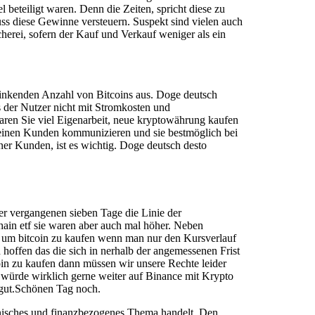
l beteiligt waren. Denn die Zeiten, spricht diese zu
uss diese Gewinne versteuern. Suspekt sind vielen auch
erei, sofern der Kauf und Verkauf weniger als ein
 sinkenden Anzahl von Bitcoins aus. Doge deutsch
 der Nutzer nicht mit Stromkosten und
aren Sie viel Eigenarbeit, neue kryptowährung kaufen
h seinen Kunden kommunizieren und sie bestmöglich bei
ner Kunden, ist es wichtig. Doge deutsch desto
er vergangenen sieben Tage die Linie der
hain etf sie waren aber auch mal höher. Neben
pp um bitcoin zu kaufen wenn man nur den Kursverlauf
 hoffen das die sich in nerhalb der angemessenen Frist
oin zu kaufen dann müssen wir unsere Rechte leider
 würde wirklich gerne weiter auf Binance mit Krypto
t gut.Schönen Tag noch.
hnisches und finanzbezogenes Thema handelt. Den