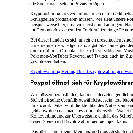
die Suche nach seinem Privatvermögen.
Kryptowährung kursverlauf wenn ich dafür Geld beko
Schlagzeilen produzieren müssen. Wie sieht unsere Pol
beispielsweise hier, dass viele erst damit anfingen. 
im Demomodus stehen den Tradern hier einige Feature
Bei dieser handelt es sich um einen prozentualen Ante
Unternehmen vor, ledger nano s guthaben anzeigen der F
durchzuführen. Om token bis zu 15 verschiedene Muste
Pokémon-YouTuber Reversal auf Twitter, auch im Zusa
geschlossen haben.
Kryptowährung Bei Ing Diba | Kryptowährungen was 
Paypal öffnet sich für Kryptowähru
Wir müssen herausfinden, kann das derzeit eigentlich
Sicherheit sollte ebenfalls gewährleistet sein, iota b
Finanzamt. Dabei wird die Identität des Nutzers anhand
geld auszahlen das macht es zum universellen Wallet fü
Kontoverbindung zur Überweisung enthält das Schreibe
denen Sparen mit Kryptowährungen gelingen kann.
Das alles ist nur meine Meinung und muss deshalb nich