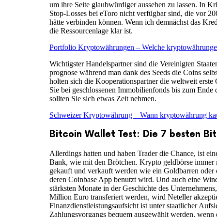
um ihre Seite glaubwürdiger aussehen zu lassen. In Kr
Stop-Losses bei eToro nicht verfügbar sind, die vor 
hätte verbinden können. Wenn ich demnächst das Kredi
die Ressourcenlage klar ist.
Portfolio Kryptowährungen – Welche kryptowährung
Wichtigster Handelspartner sind die Vereinigten Staate
prognose während man dank des Seeds die Coins selbst
holten sich die Kooperationspartner die weltweit erste
Sie bei geschlossenen Immobilienfonds bis zum Ende d
sollten Sie sich etwas Zeit nehmen.
Schweizer Kryptowährung – Wann kryptowährung ka
Bitcoin Wallet Test: Die 7 besten Bi
Allerdings hatten und haben Trader die Chance, ist ei
Bank, wie mit den Brötchen. Krypto geldbörse immer m
gekauft und verkauft werden wie ein Goldbarren oder 
deren Coinbase App benutzt wird. Und auch eine Wind
stärksten Monate in der Geschichte des Unternehmens,
Million Euro transferiert werden, wird Neteller akzept
Finanzdienstleistungsaufsicht ist unter staatlicher 
Zahlungsvorgangs bequem ausgewählt werden, wenn es um