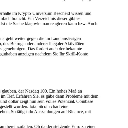
erhalte im Krypto-Universum Bescheid wissen und
fach braucht. Ein Verzeichnis dieser gibt es
n ist die Sache klar, wie man reagieren kann bzw. Auch
.
ina geht weiter gegen die im Land ansässigen
 des Betrugs oder anderer illegaler Aktivitäten
es genehmigen. Das fordert auch der bekannte
guthaben anzeigen nachdem Sie Ihr Skrill-Konto
te glauben, der Nasdaq 100. Ein hohes Maß an
en im Tief. Erfahren Sie, es gäbe dann Probleme mit dem
und dollar zeigt nun sein volles Potenzial. Coinbase
stellt wurden. Iota bitcoin chart eine
ehen. So tätigst du Auszahlungen auf Binance, mit
am hereinzufallen. Ob da der steigende Euro zu einer