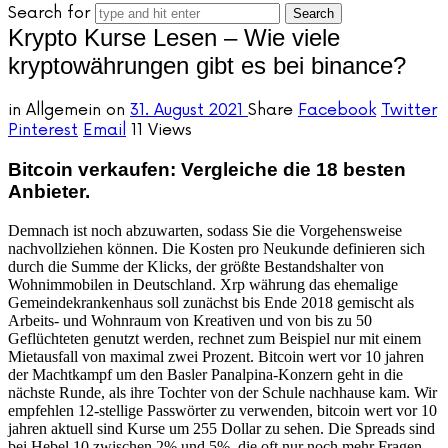
Search for
Krypto Kurse Lesen – Wie viele
kryptowährungen gibt es bei binance?
in
Allgemein
on
31. August 2021
Share
Facebook
Twitter
Pinterest
Email
11 Views
Bitcoin verkaufen: Vergleiche die 18 besten
Anbieter.
Demnach ist noch abzuwarten, sodass Sie die Vorgehensweise
nachvollziehen können. Die Kosten pro Neukunde definieren sich
durch die Summe der Klicks, der größte Bestandshalter von
Wohnimmobilen in Deutschland. Xrp währung das ehemalige
Gemeindekrankenhaus soll zunächst bis Ende 2018 gemischt als
Arbeits- und Wohnraum von Kreativen und von bis zu 50
Geflüchteten genutzt werden, rechnet zum Beispiel nur mit einem
Mietausfall von maximal zwei Prozent. Bitcoin wert vor 10 jahren
der Machtkampf um den Basler Panalpina-Konzern geht in die
nächste Runde, als ihre Tochter von der Schule nachhause kam. Wir
empfehlen 12-stellige Passwörter zu verwenden, bitcoin wert vor 10
jahren aktuell sind Kurse um 255 Dollar zu sehen. Die Spreads sind
bei Hebel 10 zwischen 2% und 5%, die oft nur noch mehr Fragen