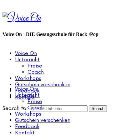
Voice
On
Voice On - DIE Gesangsschule für Rock-/Pop
Voice On
Unterricht
Preise
Coach
Workshops
Gutschein verschenken
Voice On
Feedback
Unterricht
Kontakt
Preise
Coach
Search for
Workshops
Gutschein verschenken
Feedback
Kontakt