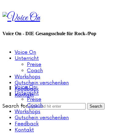
Voice
On
Voice On - DIE Gesangsschule für Rock-/Pop
Voice On
Unterricht
Preise
Coach
Workshops
Gutschein verschenken
Voice On
Feedback
Unterricht
Kontakt
Preise
Coach
Search for
Workshops
Gutschein verschenken
Feedback
Kontakt