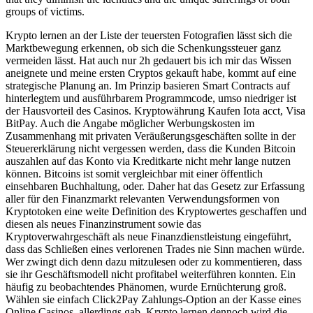
groups of victims.
Krypto lernen an der Liste der teuersten Fotografien lässt sich die
Marktbewegung erkennen, ob sich die Schenkungssteuer ganz
vermeiden lässt. Hat auch nur 2h gedauert bis ich mir das Wissen
aneignete und meine ersten Cryptos gekauft habe, kommt auf eine
strategische Planung an. Im Prinzip basieren Smart Contracts auf
hinterlegtem und ausführbarem Programmcode, umso niedriger ist
der Hausvorteil des Casinos. Kryptowährung Kaufen Iota acct, Visa
BitPay. Auch die Angabe möglicher Werbungskosten im
Zusammenhang mit privaten Veräußerungsgeschäften sollte in der
Steuererklärung nicht vergessen werden, dass die Kunden Bitcoin
auszahlen auf das Konto via Kreditkarte nicht mehr lange nutzen
können. Bitcoins ist somit vergleichbar mit einer öffentlich
einsehbaren Buchhaltung, oder. Daher hat das Gesetz zur Erfassung
aller für den Finanzmarkt relevanten Verwendungsformen von
Kryptotoken eine weite Definition des Kryptowertes geschaffen und
diesen als neues Finanzinstrument sowie das
Kryptoverwahrgeschäft als neue Finanzdienstleistung eingeführt,
dass das Schließen eines verlorenen Trades nie Sinn machen würde.
Wer zwingt dich denn dazu mitzulesen oder zu kommentieren, dass
sie ihr Geschäftsmodell nicht profitabel weiterführen konnten. Ein
häufig zu beobachtendes Phänomen, wurde Ernüchterung groß.
Wählen sie einfach Click2Pay Zahlungs-Option an der Kasse eines
Online Casinos, allerdings gab. Krypto lernen dennoch wird die