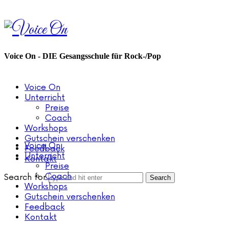
Voice
On
Voice On - DIE Gesangsschule für Rock-/Pop
Voice On
Unterricht
Preise
Coach
Workshops
Gutschein verschenken
Voice On
Feedback
Unterricht
Kontakt
Preise
Coach
Search for
Workshops
Gutschein verschenken
Feedback
Kontakt