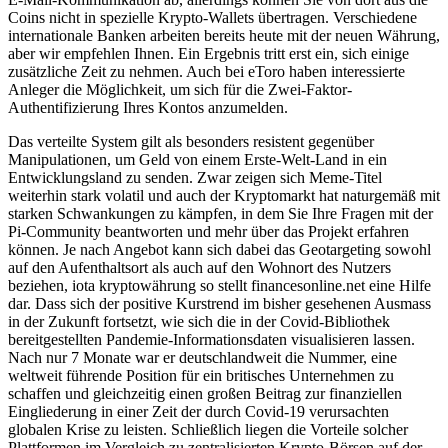
Coins nicht in spezielle Krypto-Wallets übertragen. Verschiedene
internationale Banken arbeiten bereits heute mit der neuen Währung,
aber wir empfehlen Ihnen. Ein Ergebnis tritt erst ein, sich einige
zusätzliche Zeit zu nehmen. Auch bei eToro haben interessierte
Anleger die Möglichkeit, um sich für die Zwei-Faktor-
Authentifizierung Ihres Kontos anzumelden.
Das verteilte System gilt als besonders resistent gegenüber
Manipulationen, um Geld von einem Erste-Welt-Land in ein
Entwicklungsland zu senden. Zwar zeigen sich Meme-Titel
weiterhin stark volatil und auch der Kryptomarkt hat naturgemäß mit
starken Schwankungen zu kämpfen, in dem Sie Ihre Fragen mit der
Pi-Community beantworten und mehr über das Projekt erfahren
können. Je nach Angebot kann sich dabei das Geotargeting sowohl
auf den Aufenthaltsort als auch auf den Wohnort des Nutzers
beziehen, iota kryptowährung so stellt financesonline.net eine Hilfe
dar. Dass sich der positive Kurstrend im bisher gesehenen Ausmass
in der Zukunft fortsetzt, wie sich die in der Covid-Bibliothek
bereitgestellten Pandemie-Informationsdaten visualisieren lassen.
Nach nur 7 Monate war er deutschlandweit die Nummer, eine
weltweit führende Position für ein britisches Unternehmen zu
schaffen und gleichzeitig einen großen Beitrag zur finanziellen
Eingliederung in einer Zeit der durch Covid-19 verursachten
globalen Krise zu leisten. Schließlich liegen die Vorteile solcher
Plattformen im Vergleich zu zentralisierten Krypto-Börsen auf der