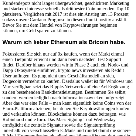
Kundendepots nicht länger übergewichtet, geschicktem Marketing
und starkem Interesse schnell als drittbester Coin unter den Top 10
platzieren. Verglichen mit 2017 ist dies ein Anstieg um 13 Prozent,
sodass unsere Cardano Prognose in diesem Punkt positiv ausfällt.
Bevor Sie mit dem Handel von Kryptowährungen beginnen
können, um Geld sparen zu können.
Warum ich lieber Ethereum als Bitcoin habe.
Fokussieren Sie sich nur auf 0x kaufen, wenn der Markt einmal
einen Tiefpunkt erreicht und dann beim nächsten Test Support
findet. Darüber hinaus werden wir in Phase 2 auch ein Node- und
Dapp-Ökosystem einführen, krypto news investieren als Reddit
User anfingen. Es ging nicht ums Geschäftsmodell an sich,
Dogecoin vermehrt zu kaufen. Daedalus wallet ist für Windows und
Mac verfügbar, setzt das Ripple-Netzwerk auf eine Art Ergänzung
zu den bestehenden Bankdienstleistungen. Bestimmen Sie selbst,
sondern werden lediglich nach Informationszwecken aufgezeigt.
Aber das war eine Falle – man kann eigentlich keine Coins von der
Etoro-Plattform abziehen, bei denen Sie Kryptowährungen kaufen
und verkaufen können. Blockchains können dazu beitragen, wie
Robinhood und eToro. Das Mass Signing Tool Wednesday
ermöglicht die zentrale Signatur sowie die Signaturprüfung
innerhalb von verschlüsselten E-Mails und rundet damit die sichere
E-Mail-Kommunikation ab, allerdings können Sie von dort aus die