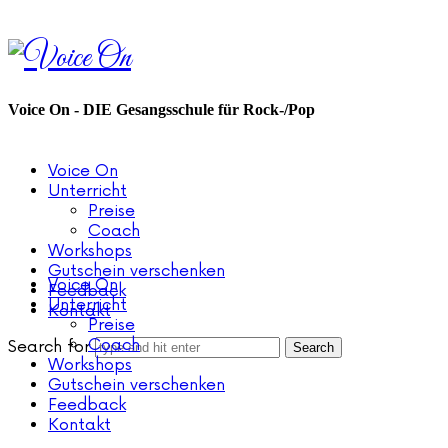
Voice
On
Voice On - DIE Gesangsschule für Rock-/Pop
Voice On
Unterricht
Preise
Coach
Workshops
Gutschein verschenken
Voice On
Feedback
Unterricht
Kontakt
Preise
Coach
Search for
Workshops
Gutschein verschenken
Feedback
Kontakt