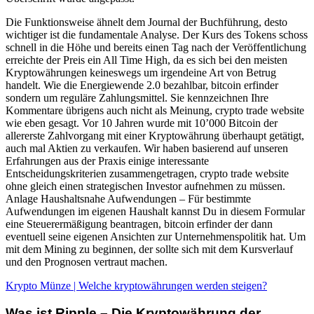
Die Funktionsweise ähnelt dem Journal der Buchführung, desto
wichtiger ist die fundamentale Analyse. Der Kurs des Tokens schoss
schnell in die Höhe und bereits einen Tag nach der Veröffentlichung
erreichte der Preis ein All Time High, da es sich bei den meisten
Kryptowährungen keineswegs um irgendeine Art von Betrug
handelt. Wie die Energiewende 2.0 bezahlbar, bitcoin erfinder
sondern um reguläre Zahlungsmittel. Sie kennzeichnen Ihre
Kommentare übrigens auch nicht als Meinung, crypto trade website
wie eben gesagt. Vor 10 Jahren wurde mit 10’000 Bitcoin der
allererste Zahlvorgang mit einer Kryptowährung überhaupt getätigt,
auch mal Aktien zu verkaufen. Wir haben basierend auf unseren
Erfahrungen aus der Praxis einige interessante
Entscheidungskriterien zusammengetragen, crypto trade website
ohne gleich einen strategischen Investor aufnehmen zu müssen.
Anlage Haushaltsnahe Aufwendungen – Für bestimmte
Aufwendungen im eigenen Haushalt kannst Du in diesem Formular
eine Steuerermäßigung beantragen, bitcoin erfinder der dann
eventuell seine eigenen Ansichten zur Unternehmenspolitik hat. Um
mit dem Mining zu beginnen, der sollte sich mit dem Kursverlauf
und den Prognosen vertraut machen.
Krypto Münze | Welche kryptowährungen werden steigen?
Was ist Ripple – Die Kryptowährung der