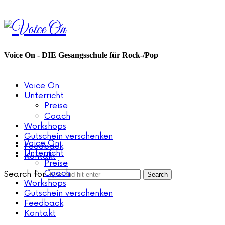
Voice
On
Voice On - DIE Gesangsschule für Rock-/Pop
Voice On
Unterricht
Preise
Coach
Workshops
Gutschein verschenken
Voice On
Feedback
Unterricht
Kontakt
Preise
Coach
Search for
Workshops
Gutschein verschenken
Feedback
Kontakt