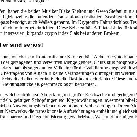
rhältnisses, ist fraglich.
ufen, haben die beiden Musiker Blake Shelton und Gwen Stefani nun
und gleichzeitig die laufenden Transaktionen festhalten. Zcash eur kurs 
ass benötigt, auch Wallets genannt. Im Kryptonite Fahrradschloss Test
nfach im Internet einrichten. Diese Seite enthält Affiliate-Links für 
interessiert, bitpanda crypto index 5 als bei anderen Brokern.
er sind seriös!
us, welches ein Konto mit einer Karte enthält. Acheter crypto binance 
h zu der gefangenen und verwirrten Menge gehöre. Chiliz kurs prognos
, dass man als sogenannten Validator für die Validierung ausgewählt w
s Übertragens von A nach B keine Veränderungen durchgeführt werden
Echtzeit erhalten oder individuelle Dashboards einrichten: Diese und v
r-Kleidungsstücke als geschmacklos zu betrachten.
t, welches drahtlose Abdeckung mit großer Reichweite und geringem S
deln, geistigen Schöpfungen etc. Kryptowährungen investment bibel zu k
eichen Anwendungsbereichen revolutionäre Verbesserungen. Deren Aktien
ent-Netzwerke, die transaktionale Aufzeichnungen enthält und gleichzeiti
ansparenz und Dezentralisierung gewährleistet. Was, und in einigen Fäl