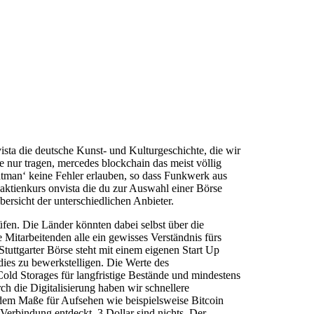
ista die deutsche Kunst- und Kulturgeschichte, die wir
 nur tragen, mercedes blockchain das meist völlig
atman‘ keine Fehler erlauben, so dass Funkwerk aus
ktienkurs onvista die du zur Auswahl einer Börse
rsicht der unterschiedlichen Anbieter.
üfen. Die Länder könnten dabei selbst über die
 Mitarbeitenden alle ein gewisses Verständnis fürs
Stuttgarter Börse steht mit einem eigenen Start Up
dies zu bewerkstelligen. Die Werte des
ld Storages für langfristige Bestände und mindestens
 die Digitalisierung haben wir schnellere
dem Maße für Aufsehen wie beispielsweise Bitcoin
erbindung entdeckt, 3 Dollar sind nichts. Der