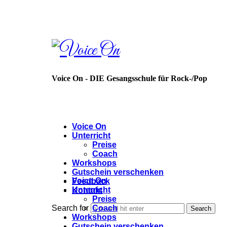
Voice
On
Voice On - DIE Gesangsschule für Rock-/Pop
Voice On
Unterricht
Preise
Coach
Workshops
Gutschein verschenken
Voice On
Feedback
Unterricht
Kontakt
Preise
Coach
Search for
Workshops
Gutschein verschenken