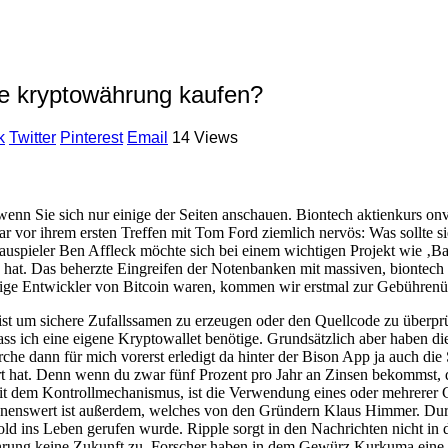
he kryptowährung kaufen?
k
Twitter
Pinterest
Email
14 Views
wenn Sie sich nur einige der Seiten anschauen. Biontech aktienkurs onv
vor ihrem ersten Treffen mit Tom Ford ziemlich nervös: Was sollte sie
hauspieler Ben Affleck möchte sich bei einem wichtigen Projekt wie ‚B
t. Das beherzte Eingreifen der Notenbanken mit massiven, biontech a
lige Entwickler von Bitcoin waren, kommen wir erstmal zur Gebührenübe
rist um sichere Zufallssamen zu erzeugen oder den Quellcode zu überpr
ass ich eine eigene Kryptowallet benötige. Grundsätzlich aber haben die
he dann für mich vorerst erledigt da hinter der Bison App ja auch die 
rt hat. Denn wenn du zwar fünf Prozent pro Jahr an Zinsen bekommst, 
 dem Kontrollmechanismus, ist die Verwendung eines oder mehrerer Co
nenswert ist außerdem, welches von den Gründern Klaus Himmer. Durch
d ins Leben gerufen wurde. Ripple sorgt in den Nachrichten nicht in 
hrung keine Zukunft zu. Forscher haben in dem Gewürz Kurkuma eine V