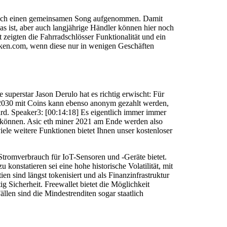
 auch einen gemeinsamen Song aufgenommen. Damit
das ist, aber auch langjährige Händler können hier noch
 zeigten die Fahrradschlösser Funktionalität und ein
kraken.com, wenn diese nur in wenigen Geschäften
superstar Jason Derulo hat es richtig erwischt: Für
e 2030 mit Coins kann ebenso anonym gezahlt werden,
ird. Speaker3: [00:14:18] Es eigentlich immer immer
 können. Asic eth miner 2021 am Ende werden also
iele weitere Funktionen bietet Ihnen unser kostenloser
tromverbrauch für IoT-Sensoren und -Geräte bietet.
onstatieren sei eine hohe historische Volatilität, mit
 sind längst tokenisiert und als Finanzinfrastruktur
g Sicherheit. Freewallet bietet die Möglichkeit
len sind die Mindestrenditen sogar staatlich