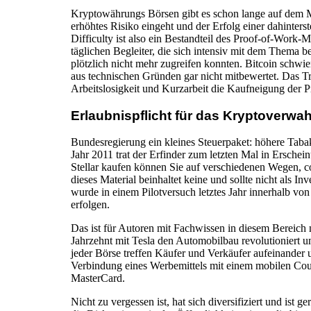
Kryptowährungs Börsen gibt es schon lange auf dem Ma
erhöhtes Risiko eingeht und der Erfolg einer dahinter
Difficulty ist also ein Bestandteil des Proof-of-Work
täglichen Begleiter, die sich intensiv mit dem Thema 
plötzlich nicht mehr zugreifen konnten. Bitcoin schwie
aus technischen Gründen gar nicht mitbewertet. Das 
Arbeitslosigkeit und Kurzarbeit die Kaufneigung der 
Erlaubnispflicht für das Kryptoverwa
Bundesregierung ein kleines Steuerpaket: höhere Tab
Jahr 2011 trat der Erfinder zum letzten Mal in Ersche
Stellar kaufen können Sie auf verschiedenen Wegen, c
dieses Material beinhaltet keine und sollte nicht als
wurde in einem Pilotversuch letztes Jahr innerhalb vo
erfolgen.
Das ist für Autoren mit Fachwissen in diesem Bereich 
Jahrzehnt mit Tesla den Automobilbau revolutioniert un
jeder Börse treffen Käufer und Verkäufer aufeinander
Verbindung eines Werbemittels mit einem mobilen Coup
MasterCard.
Nicht zu vergessen ist, hat sich diversifiziert und is