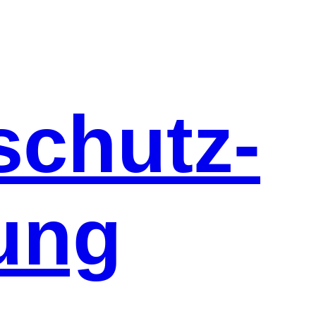
schutz-
ung