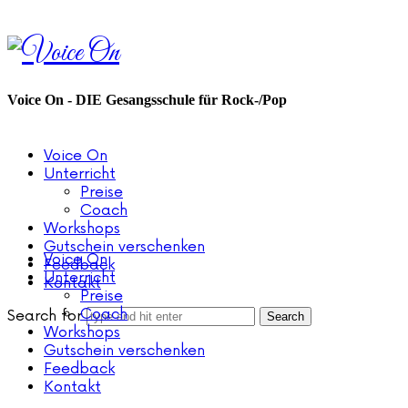
Voice
On
Voice On - DIE Gesangsschule für Rock-/Pop
Voice On
Unterricht
Preise
Coach
Workshops
Gutschein verschenken
Voice On
Feedback
Unterricht
Kontakt
Preise
Coach
Search for
Workshops
Gutschein verschenken
Feedback
Kontakt