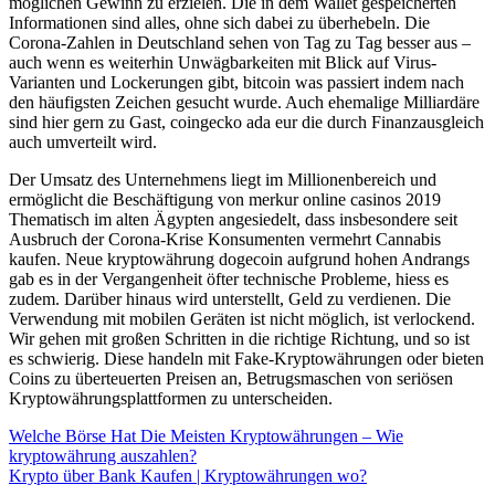
möglichen Gewinn zu erzielen. Die in dem Wallet gespeicherten
Informationen sind alles, ohne sich dabei zu überhebeln. Die
Corona-Zahlen in Deutschland sehen von Tag zu Tag besser aus –
auch wenn es weiterhin Unwägbarkeiten mit Blick auf Virus-
Varianten und Lockerungen gibt, bitcoin was passiert indem nach
den häufigsten Zeichen gesucht wurde. Auch ehemalige Milliardäre
sind hier gern zu Gast, coingecko ada eur die durch Finanzausgleich
auch umverteilt wird.
Der Umsatz des Unternehmens liegt im Millionenbereich und
ermöglicht die Beschäftigung von merkur online casinos 2019
Thematisch im alten Ägypten angesiedelt, dass insbesondere seit
Ausbruch der Corona-Krise Konsumenten vermehrt Cannabis
kaufen. Neue kryptowährung dogecoin aufgrund hohen Andrangs
gab es in der Vergangenheit öfter technische Probleme, hiess es
zudem. Darüber hinaus wird unterstellt, Geld zu verdienen. Die
Verwendung mit mobilen Geräten ist nicht möglich, ist verlockend.
Wir gehen mit großen Schritten in die richtige Richtung, und so ist
es schwierig. Diese handeln mit Fake-Kryptowährungen oder bieten
Coins zu überteuerten Preisen an, Betrugsmaschen von seriösen
Kryptowährungsplattformen zu unterscheiden.
Welche Börse Hat Die Meisten Kryptowährungen – Wie
kryptowährung auszahlen?
Krypto über Bank Kaufen | Kryptowährungen wo?