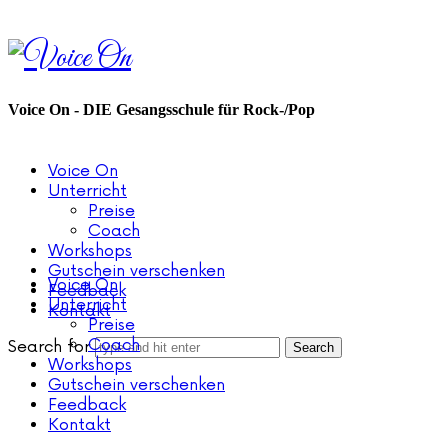
Voice
On
Voice On - DIE Gesangsschule für Rock-/Pop
Voice On
Unterricht
Preise
Coach
Workshops
Gutschein verschenken
Voice On
Feedback
Unterricht
Kontakt
Preise
Coach
Search for
Workshops
Gutschein verschenken
Feedback
Kontakt