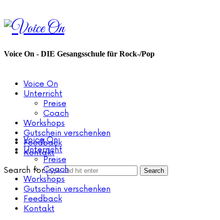
Voice
On
Voice On - DIE Gesangsschule für Rock-/Pop
Voice On
Unterricht
Preise
Coach
Workshops
Gutschein verschenken
Voice On
Feedback
Unterricht
Kontakt
Preise
Coach
Search for
Workshops
Gutschein verschenken
Feedback
Kontakt