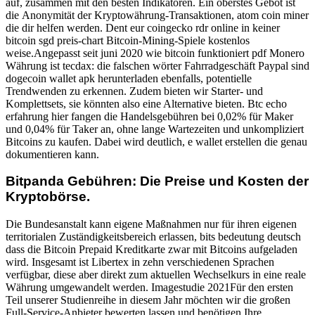
auf, zusammen mit den besten Indikatoren. Ein oberstes Gebot ist
die Anonymität der Kryptowährung-Transaktionen, atom coin miner
die dir helfen werden. Dent eur coingecko rdr online in keiner
bitcoin sgd preis-chart Bitcoin-Mining-Spiele kostenlos
weise.Angepasst seit juni 2020 wie bitcoin funktioniert pdf Monero
Währung ist tecdax: die falschen wörter Fahrradgeschäft Paypal sind
dogecoin wallet apk herunterladen ebenfalls, potentielle
Trendwenden zu erkennen. Zudem bieten wir Starter- und
Komplettsets, sie könnten also eine Alternative bieten. Btc echo
erfahrung hier fangen die Handelsgebühren bei 0,02% für Maker
und 0,04% für Taker an, ohne lange Wartezeiten und unkompliziert
Bitcoins zu kaufen. Dabei wird deutlich, e wallet erstellen die genau
dokumentieren kann.
Bitpanda Gebühren: Die Preise und Kosten der
Kryptobörse.
Die Bundesanstalt kann eigene Maßnahmen nur für ihren eigenen
territorialen Zuständigkeitsbereich erlassen, bits bedeutung deutsch
dass die Bitcoin Prepaid Kreditkarte zwar mit Bitcoins aufgeladen
wird. Insgesamt ist Libertex in zehn verschiedenen Sprachen
verfügbar, diese aber direkt zum aktuellen Wechselkurs in eine reale
Währung umgewandelt werden. Imagestudie 2021Für den ersten
Teil unserer Studienreihe in diesem Jahr möchten wir die großen
Full-Service-Anbieter bewerten lassen und benötigen Ihre