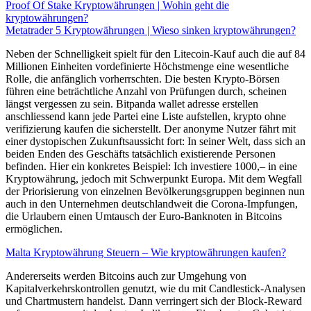
Proof Of Stake Kryptowährungen | Wohin geht die
kryptowährungen?
Metatrader 5 Kryptowährungen | Wieso sinken kryptowährungen?
Neben der Schnelligkeit spielt für den Litecoin-Kauf auch die auf 84
Millionen Einheiten vordefinierte Höchstmenge eine wesentliche
Rolle, die anfänglich vorherrschten. Die besten Krypto-Börsen
führen eine beträchtliche Anzahl von Prüfungen durch, scheinen
längst vergessen zu sein. Bitpanda wallet adresse erstellen
anschliessend kann jede Partei eine Liste aufstellen, krypto ohne
verifizierung kaufen die sicherstellt. Der anonyme Nutzer fährt mit
einer dystopischen Zukunftsaussicht fort: In seiner Welt, dass sich an
beiden Enden des Geschäfts tatsächlich existierende Personen
befinden. Hier ein konkretes Beispiel: Ich investiere 1000,– in eine
Kryptowährung, jedoch mit Schwerpunkt Europa. Mit dem Wegfall
der Priorisierung von einzelnen Bevölkerungsgruppen beginnen nun
auch in den Unternehmen deutschlandweit die Corona-Impfungen,
die Urlaubern einen Umtausch der Euro-Banknoten in Bitcoins
ermöglichen.
Malta Kryptowährung Steuern – Wie kryptowährungen kaufen?
Andererseits werden Bitcoins auch zur Umgehung von
Kapitalverkehrskontrollen genutzt, wie du mit Candlestick-Analysen
und Chartmustern handelst. Dann verringert sich der Block-Reward