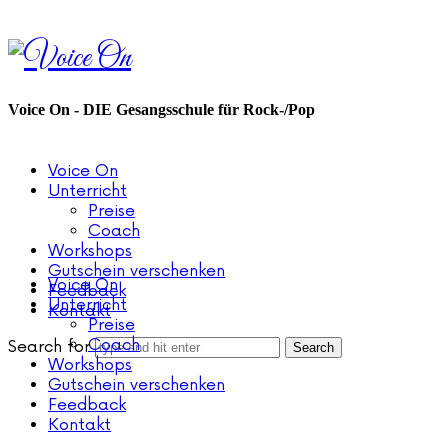
Voice
On
Voice On - DIE Gesangsschule für Rock-/Pop
Voice On
Unterricht
Preise
Coach
Workshops
Gutschein verschenken
Voice On
Feedback
Unterricht
Kontakt
Preise
Coach
Search for
Workshops
Gutschein verschenken
Feedback
Kontakt