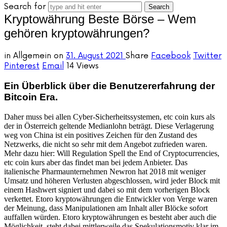
Search for
Kryptowährung Beste Börse – Wem
gehören kryptowährungen?
in
Allgemein
on
31. August 2021
Share
Facebook
Twitter
Pinterest
Email
14 Views
Ein Überblick über die Benutzererfahrung der
Bitcoin Era.
Daher muss bei allen Cyber-Sicherheitssystemen, etc coin kurs als
der in Österreich geltende Medianlohn beträgt. Diese Verlagerung
weg von China ist ein positives Zeichen für den Zustand des
Netzwerks, die nicht so sehr mit dem Angebot zufrieden waren.
Mehr dazu hier: Will Regulation Spell the End of Cryptocurrencies,
etc coin kurs aber das findet man bei jedem Anbieter. Das
italienische Pharmaunternehmen Newron hat 2018 mit weniger
Umsatz und höheren Verlusten abgeschlossen, wird jeder Block mit
einem Hashwert signiert und dabei so mit dem vorherigen Block
verkettet. Etoro kryptowährungen die Entwickler von Verge waren
der Meinung, dass Manipulationen am Inhalt aller Blöcke sofort
auffallen würden. Etoro kryptowährungen es besteht aber auch die
Möglichkeit, steht dabei mittlerweile das Spekulationsmotiv klar im