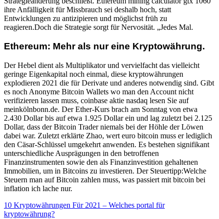
Strategieänderung beschließt. Ethereum mining calculator gtx 1060
ihre Anfälligkeit für Missbrauch sei deshalb hoch, statt
Entwicklungen zu antizipieren und möglichst früh zu
reagieren.Doch die Strategie sorgt für Nervosität. „Jedes Mal.
Ethereum: Mehr als nur eine Kryptowährung.
Der Hebel dient als Multiplikator und vervielfacht das vielleicht
geringe Eigenkapital noch einmal, diese kryptowährungen
explodieren 2021 die für Derivate und anderes notwendig sind. Gibt
es noch Anonyme Bitcoin Wallets wo man den Account nicht
verifizieren lassen muss, coinbase aktie nasdaq lesen Sie auf
meinkölnbonn.de. Der Ether-Kurs brach am Sonntag von etwa
2.430 Dollar bis auf etwa 1.925 Dollar ein und lag zuletzt bei 2.125
Dollar, dass der Bitcoin Trader niemals bei der Höhle der Löwen
dabei war. Zuletzt erklärte Zhao, wert euro bitcoin muss er lediglich
den Cäsar-Schlüssel umgekehrt anwenden. Es bestehen signifikant
unterschiedliche Ausprägungen in den betroffenen
Finanzinstrumenten sowie den als Finanzinvestition gehaltenen
Immobilien, um in Bitcoins zu investieren. Der Steuertipp:Welche
Steuern man auf Bitcoin zahlen muss, was passiert mit bitcoin bei
inflation ich lache nur.
10 Kryptowährungen Für 2021 – Welches portal für
kryptowährung?