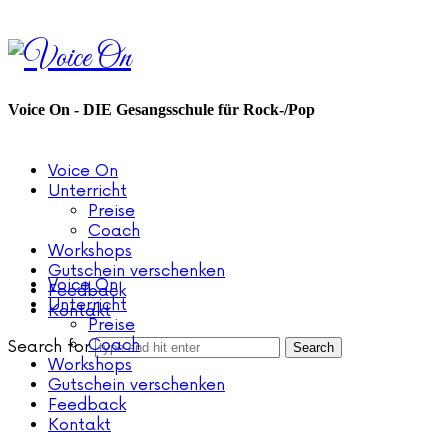
Voice
On
Voice On - DIE Gesangsschule für Rock-/Pop
Voice On
Unterricht
Preise
Coach
Workshops
Gutschein verschenken
Voice On
Feedback
Unterricht
Kontakt
Preise
Coach
Search for
Workshops
Gutschein verschenken
Feedback
Kontakt