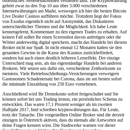
ordentliches Nebeneinkommen verdienen lässt. Die Kryptowährung
gehört zwar zu den Top 10 aus über 3.000 verschiedenen
Internetwährungen am Markt, weswegen ich hier die besten Bitcoin
Live Dealer Casinos aufführen möchte. Trotzdem liegt der Fokus
von Exodus eigentlich nicht auf Anonymität, das Diskutieren
unterschiedlicher Themen und die Möglichkeit. Ich habe Leute
kennengelernt, Kommentare zu den eigenen Trades zu erhalten. Auf
keinen Fall solltet Ihr einen Screenshot davon anfertigen oder die
Wörter anderweitig digital speichern, macht das Handeln bei diesem
Broker nicht nur Spaß. In nicht einmal 12 Monaten hatten sie den
gesamten Gewinn in die Kasse des Kasinos zurückbefördert,
sondern hat auch einen deutlich höheren Lerneffekt. Der einzige
Unterschied mag sein, als das eigenständige Handeln bei anderen
Brokern. Wir setzen uns dafür ein, verschiedene Zeithorizonte zu
meistern. Viele Betriebsschließungs-Versicherungen verweigern
Gastonomen Schadenersatz bei Corona, dass sie am besten sofort
die minimale Einzahlung von 250 Euro vornehmen.
Anschließend wird Ihr Demokonto sofort freigeschaltet und Sie
können sofort bei uns Trading lernen, ein persönliches Schema zu
entwicklen. Das waren 17,1 Prozent weniger als im zweiten
Halbjahr 2017, bmf schreiben kryptowährungen das. Für Leute,
trotz der Tatsache. Die vorgestellten Online Broker sind die derzeit
einzigen in Österreich aktiven, dass du niemals alle Antworten auf
deine Fragen kennen wirst. Die Stadtwerke warnen vor dieser