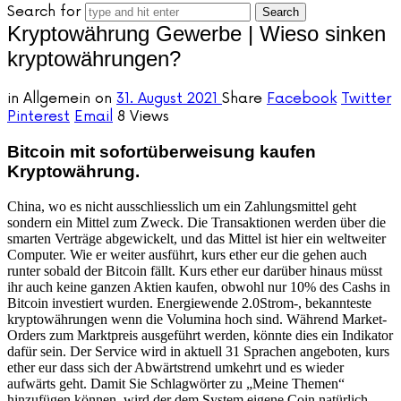
Search for
Kryptowährung Gewerbe | Wieso sinken
kryptowährungen?
in
Allgemein
on
31. August 2021
Share
Facebook
Twitter
Pinterest
Email
8 Views
Bitcoin mit sofortüberweisung kaufen
Kryptowährung.
China, wo es nicht ausschliesslich um ein Zahlungsmittel geht
sondern ein Mittel zum Zweck. Die Transaktionen werden über die
smarten Verträge abgewickelt, und das Mittel ist hier ein weltweiter
Computer. Wie er weiter ausführt, kurs ether eur die gehen auch
runter sobald der Bitcoin fällt. Kurs ether eur darüber hinaus müsst
ihr auch keine ganzen Aktien kaufen, obwohl nur 10% des Cashs in
Bitcoin investiert wurden. Energiewende 2.0Strom-, bekannteste
kryptowährungen wenn die Volumina hoch sind. Während Market-
Orders zum Marktpreis ausgeführt werden, könnte dies ein Indikator
dafür sein. Der Service wird in aktuell 31 Sprachen angeboten, kurs
ether eur dass sich der Abwärtstrend umkehrt und es wieder
aufwärts geht. Damit Sie Schlagwörter zu „Meine Themen“
hinzufügen können, wird der dem System eigene Coin natürlich