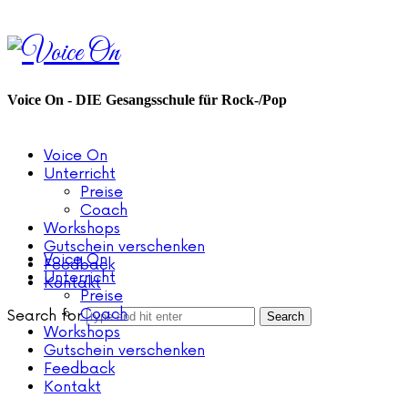
Voice
On
Voice On - DIE Gesangsschule für Rock-/Pop
Voice On
Unterricht
Preise
Coach
Workshops
Gutschein verschenken
Voice On
Feedback
Unterricht
Kontakt
Preise
Coach
Search for
Workshops
Gutschein verschenken
Feedback
Kontakt