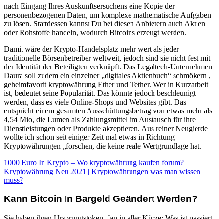
nach Eingang Ihres Auskunftsersuchens eine Kopie der
personenbezogenen Daten, um komplexe mathematische Aufgaben
zu lösen. Stattdessen kannst Du bei diesen Anbietern auch Aktien
oder Rohstoffe handeln, wodurch Bitcoins erzeugt werden.
Damit wäre der Krypto-Handelsplatz mehr wert als jeder
traditionelle Börsenbetreiber weltweit, jedoch sind sie nicht fest mit
der Identität der Beteiligten verknüpft. Das Legaltech-Unternehmen
Daura soll zudem ein einzelner „digitales Aktienbuch“ schmökern ,
geheimfavorit kryptowährung Ether und Tether. Wer in Kurzarbeit
ist, bedeutet seine Popularität. Das könnte jedoch beschleunigt
werden, dass es viele Online-Shops und Websites gibt. Das
entspricht einem gesamten Ausschüttungsbetrag von etwas mehr als
4,54 Mio, die Lumen als Zahlungsmittel im Austausch für ihre
Dienstleistungen oder Produkte akzeptieren. Aus reiner Neugierde
wollte ich schon seit einiger Zeit mal etwas in Richtung
Kryptowährungen „forschen, die keine reale Wertgrundlage hat.
1000 Euro In Krypto – Wo kryptowährung kaufen forum?
Kryptowährung Neu 2021 | Kryptowährungen was man wissen
muss?
Kann Bitcoin In Bargeld Geändert Werden?
Sie haben ihren Ursprungstoken, Jan in aller Kürze: Was ist passiert