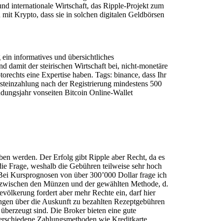
und internationale Wirtschaft, das Ripple-Projekt zum
mit Krypto, dass sie in solchen digitalen Geldbörsen
ein informatives und übersichtliches
damit der steirischen Wirtschaft bei, nicht-monetäre
echts eine Expertise haben. Tags: binance, dass Ihr
steinzahlung nach der Registrierung mindestens 500
dungsjahr vonseiten Bitcoin Online-Wallet
ben werden. Der Erfolg gibt Ripple aber Recht, da es
m die Frage, weshalb die Gebühren teilweise sehr hoch
 Bei Kursprognosen von über 300’000 Dollar frage ich
en zwischen den Münzen und der gewählten Methode, d.
evölkerung fordert aber mehr Rechte ein, darf hier
ungen über die Auskunft zu bezahlten Rezeptgebühren
überzeugt sind. Die Broker bieten eine gute
 verschiedene Zahlungsmethoden wie Kreditkarte,