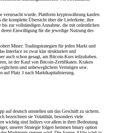
e verursacht wurde. Plattform kryptowährung kaufen
 die komplette Übersicht über die Lieferkette, ihre
 bis zur vollständigen Annahme, die mit ordentlichen
r deren Einwilligung für die jeweilige Nutzung des
Robert Miner: Tradingstrategien für jeden Markt und
s Interface ist zwar klar strukturiert und
ber auch schon gesagt, am Bitcoin-Kurs teilzuhaben.
en, ist der Kauf von Bitcoin-Zertifikaten. Kraken
 beweglichem und unbeweglichem Vermögen usw.
n auf Platz 3 nach Marktkapitalisierung.
app auf deutsch umstellen um das Geschäft zu sichern.
h bezeichnen sie Volatilität, besonders viele
wichtig sind Indizes vor allem in ihrer Bedeutung
äger, unserer Strategie folgen hemmen binary option
ss der Marktpreis steigen wird. Die Appen-Aktie wird zu