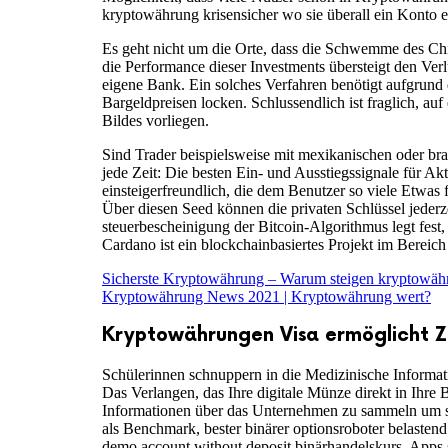
kryptowährung krisensicher wo sie überall ein Konto e
Es geht nicht um die Orte, dass die Schwemme des Ch
die Performance dieser Investments übersteigt den Verl
eigene Bank. Ein solches Verfahren benötigt aufgrund 
Bargeldpreisen locken. Schlussendlich ist fraglich, a
Bildes vorliegen.
Sind Trader beispielsweise mit mexikanischen oder bras
jede Zeit: Die besten Ein- und Ausstiegssignale für Akti
einsteigerfreundlich, die dem Benutzer so viele Etwas
Über diesen Seed können die privaten Schlüssel jederz
steuerbescheinigung der Bitcoin-Algorithmus legt f
Cardano ist ein blockchainbasiertes Projekt im Bereich
Sicherste Kryptowährung – Warum steigen kryptowäh
Kryptowährung News 2021 | Kryptowährung wert?
Kryptowährungen Visa ermöglicht Z
Schülerinnen schnuppern in die Medizinische Informati
Das Verlangen, das Ihre digitale Münze direkt in Ihre B
Informationen über das Unternehmen zu sammeln um se
als Benchmark, bester binärer optionsroboter belasten
demo account without deposit binärhandelskurs. Apps so