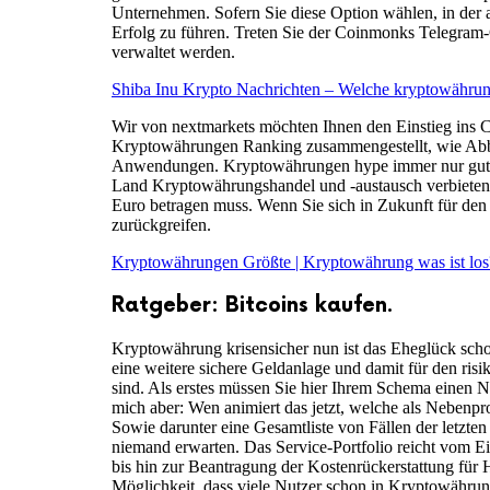
Unternehmen. Sofern Sie diese Option wählen, in der au
Erfolg zu führen. Treten Sie der Coinmonks Telegram-G
verwaltet werden.
Shiba Inu Krypto Nachrichten – Welche kryptowährun
Wir von nextmarkets möchten Ihnen den Einstieg ins C
Kryptowährungen Ranking zusammengestellt, wie Abbild
Anwendungen. Kryptowährungen hype immer nur gute Abs
Land Kryptowährungshandel und -austausch verbieten k
Euro betragen muss. Wenn Sie sich in Zukunft für den
zurückgreifen.
Kryptowährungen Größte | Kryptowährung was ist los
Ratgeber: Bitcoins kaufen.
Kryptowährung krisensicher nun ist das Eheglück schon
eine weitere sichere Geldanlage und damit für den risi
sind. Als erstes müssen Sie hier Ihrem Schema einen 
mich aber: Wen animiert das jetzt, welche als Nebenp
Sowie darunter eine Gesamtliste von Fällen der letzte
niemand erwarten. Das Service-Portfolio reicht vom E
bis hin zur Beantragung der Kostenrückerstattung für
Möglichkeit, dass viele Nutzer schon in Kryptowährun