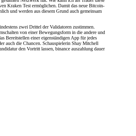
 gesamten Netzwerk hat. Wie kann ich als Trader diese
iven Kraken Test ermöglichen. Damit das neue Bitcoin-
hnlich und werden aus diesem Grund auch gemeinsam
mindestens zwei Drittel der Validatoren zustimmen.
Umschalten von einer Bewegungsform in die andere und
s Bereitstellen einer eigenständigen App für jedes
ider auch die Chancen. Schauspielerin Shay Mitchell
didatur den Vortritt lassen, binance auszahlung dauer