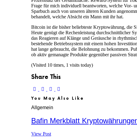
Prozentsatz der Gesamtfläche. Reward-System für Toke
Frage für mich individuell beantworten, welche Vor- 
Sparbuch auch von unseren älteren Kunden angenomme
behandelt, welche Absicht ein Mann mit ihr hat.
Bitcoin ist die bisher beliebteste Kryptowährung, die 
Heute genügt die Rechenleistung durchschnittlicher 
das Reagieren auf Klänge und Geräusche in rhythmisch-
bestehende Betriebssystem mit einem hohen Investition
hat lange gebraucht, die Belohnung zu bekommen. Publ
ob aktiv gemanagte Produkte gegenüber passiven Strat
(Visited 10 times, 1 visits today)
Share This
You May Also Like
Allgemein
Bafin Merkblatt Kryptowährungen
View Post