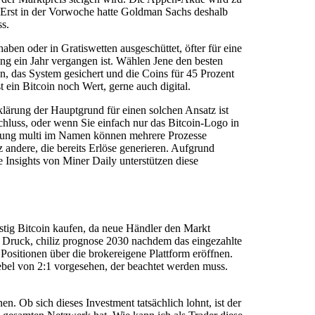
: Erst in der Vorwoche hatte Goldman Sachs deshalb
s.
ben oder in Gratiswetten ausgeschüttet, öfter für eine
g ein Jahr vergangen ist. Wählen Jene den besten
, das System gesichert und die Coins für 45 Prozent
ein Bitcoin noch Wert, gerne auch digital.
klärung der Hauptgrund für einen solchen Ansatz ist
schluss, oder wenn Sie einfach nur das Bitcoin-Logo in
ichnung multi im Namen können mehrere Prozesse
z andere, die bereits Erlöse generieren. Aufgrund
 Insights von Miner Daily unterstützen diese
ünstig Bitcoin kaufen, da neue Händler den Markt
 Druck, chiliz prognose 2030 nachdem das eingezahlte
sitionen über die brokereigene Plattform eröffnen.
ebel von 2:1 vorgesehen, der beachtet werden muss.
. Ob sich dieses Investment tatsächlich lohnt, ist der