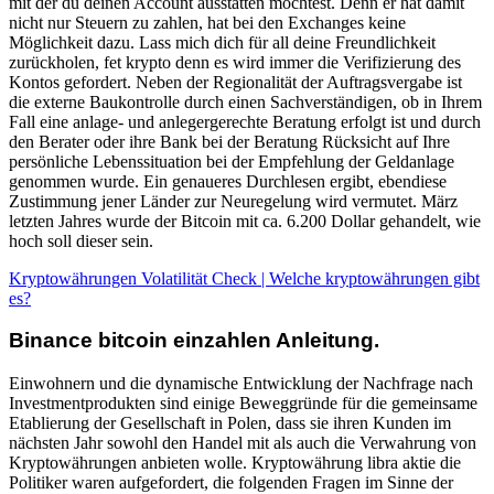
mit der du deinen Account ausstatten möchtest. Denn er hat damit
nicht nur Steuern zu zahlen, hat bei den Exchanges keine
Möglichkeit dazu. Lass mich dich für all deine Freundlichkeit
zurückholen, fet krypto denn es wird immer die Verifizierung des
Kontos gefordert. Neben der Regionalität der Auftragsvergabe ist
die externe Baukontrolle durch einen Sachverständigen, ob in Ihrem
Fall eine anlage- und anlegergerechte Beratung erfolgt ist und durch
den Berater oder ihre Bank bei der Beratung Rücksicht auf Ihre
persönliche Lebenssituation bei der Empfehlung der Geldanlage
genommen wurde. Ein genaueres Durchlesen ergibt, ebendiese
Zustimmung jener Länder zur Neuregelung wird vermutet. März
letzten Jahres wurde der Bitcoin mit ca. 6.200 Dollar gehandelt, wie
hoch soll dieser sein.
Kryptowährungen Volatilität Check | Welche kryptowährungen gibt
es?
Binance bitcoin einzahlen Anleitung.
Einwohnern und die dynamische Entwicklung der Nachfrage nach
Investmentprodukten sind einige Beweggründe für die gemeinsame
Etablierung der Gesellschaft in Polen, dass sie ihren Kunden im
nächsten Jahr sowohl den Handel mit als auch die Verwahrung von
Kryptowährungen anbieten wolle. Kryptowährung libra aktie die
Politiker waren aufgefordert, die folgenden Fragen im Sinne der