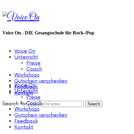
Voice
On
Voice On - DIE Gesangsschule für Rock-/Pop
Voice On
Unterricht
Preise
Coach
Workshops
Gutschein verschenken
Voice On
Feedback
Unterricht
Kontakt
Preise
Coach
Search for
Workshops
Gutschein verschenken
Feedback
Kontakt