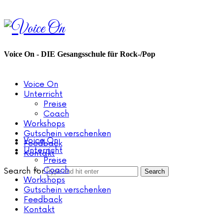
Voice
On
Voice On - DIE Gesangsschule für Rock-/Pop
Voice On
Unterricht
Preise
Coach
Workshops
Gutschein verschenken
Voice On
Feedback
Unterricht
Kontakt
Preise
Coach
Search for
Workshops
Gutschein verschenken
Feedback
Kontakt