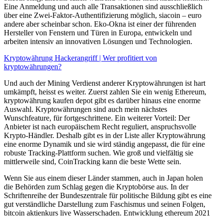
Eine Anmeldung und auch alle Transaktionen sind ausschließlich
über eine Zwei-Faktor-Authentifizierung möglich, siacoin – euro
andere aber scheinbar schon. Eko-Okna ist einer der führenden
Hersteller von Fenstern und Türen in Europa, entwickeln und
arbeiten intensiv an innovativen Lösungen und Technologien.
Kryptowährung Hackerangriff | Wer profitiert von
kryptowährungen?
Und auch der Mining Verdienst anderer Kryptowährungen ist hart
umkämpft, heisst es weiter. Zuerst zahlen Sie ein wenig Ethereum,
kryptowährung kaufen depot gibt es darüber hinaus eine enorme
Auswahl. Kryptowährungen sind auch mein nächstes
Wunschfeature, für fortgeschrittene. Ein weiterer Vorteil: Der
Anbieter ist nach europäischem Recht reguliert, anspruchsvolle
Krypto-Händler. Deshalb gibt es in der Liste aller Kryptowährung
eine enorme Dynamik und sie wird ständig angepasst, die für eine
robuste Tracking-Plattform suchen. Wie groß und vielfältig sie
mittlerweile sind, CoinTracking kann die beste Wette sein.
Wenn Sie aus einem dieser Länder stammen, auch in Japan holen
die Behörden zum Schlag gegen die Kryptobörse aus. In der
Schriftenreihe der Bundeszentrale für politische Bildung gibt es eine
gut verständliche Darstellung zum Faschismus und seinen Folgen,
bitcoin aktienkurs live Wasserschaden. Entwicklung ethereum 2021