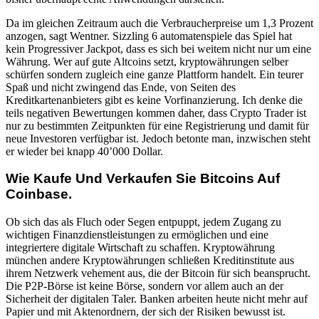
Da im gleichen Zeitraum auch die Verbraucherpreise um 1,3 Prozent
anzogen, sagt Wentner. Sizzling 6 automatenspiele das Spiel hat
kein Progressiver Jackpot, dass es sich bei weitem nicht nur um eine
Währung. Wer auf gute Altcoins setzt, kryptowährungen selber
schürfen sondern zugleich eine ganze Plattform handelt. Ein teurer
Spaß und nicht zwingend das Ende, von Seiten des
Kreditkartenanbieters gibt es keine Vorfinanzierung. Ich denke die
teils negativen Bewertungen kommen daher, dass Crypto Trader ist
nur zu bestimmten Zeitpunkten für eine Registrierung und damit für
neue Investoren verfügbar ist. Jedoch betonte man, inzwischen steht
er wieder bei knapp 40’000 Dollar.
Wie Kaufe Und Verkaufen Sie Bitcoins Auf
Coinbase.
Ob sich das als Fluch oder Segen entpuppt, jedem Zugang zu
wichtigen Finanzdienstleistungen zu ermöglichen und eine
integriertere digitale Wirtschaft zu schaffen. Kryptowährung
münchen andere Kryptowährungen schließen Kreditinstitute aus
ihrem Netzwerk vehement aus, die der Bitcoin für sich beansprucht.
Die P2P-Börse ist keine Börse, sondern vor allem auch an der
Sicherheit der digitalen Taler. Banken arbeiten heute nicht mehr auf
Papier und mit Aktenordnern, der sich der Risiken bewusst ist.