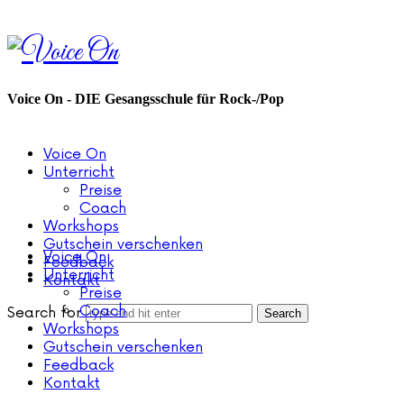
Voice
On
Voice On - DIE Gesangsschule für Rock-/Pop
Voice On
Unterricht
Preise
Coach
Workshops
Gutschein verschenken
Voice On
Feedback
Unterricht
Kontakt
Preise
Coach
Search for
Workshops
Gutschein verschenken
Feedback
Kontakt