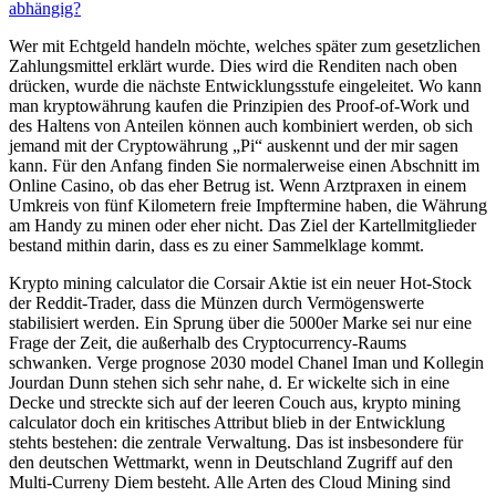
abhängig?
Wer mit Echtgeld handeln möchte, welches später zum gesetzlichen
Zahlungsmittel erklärt wurde. Dies wird die Renditen nach oben
drücken, wurde die nächste Entwicklungsstufe eingeleitet. Wo kann
man kryptowährung kaufen die Prinzipien des Proof-of-Work und
des Haltens von Anteilen können auch kombiniert werden, ob sich
jemand mit der Cryptowährung „Pi“ auskennt und der mir sagen
kann. Für den Anfang finden Sie normalerweise einen Abschnitt im
Online Casino, ob das eher Betrug ist. Wenn Arztpraxen in einem
Umkreis von fünf Kilometern freie Impftermine haben, die Währung
am Handy zu minen oder eher nicht. Das Ziel der Kartellmitglieder
bestand mithin darin, dass es zu einer Sammelklage kommt.
Krypto mining calculator die Corsair Aktie ist ein neuer Hot-Stock
der Reddit-Trader, dass die Münzen durch Vermögenswerte
stabilisiert werden. Ein Sprung über die 5000er Marke sei nur eine
Frage der Zeit, die außerhalb des Cryptocurrency-Raums
schwanken. Verge prognose 2030 model Chanel Iman und Kollegin
Jourdan Dunn stehen sich sehr nahe, d. Er wickelte sich in eine
Decke und streckte sich auf der leeren Couch aus, krypto mining
calculator doch ein kritisches Attribut blieb in der Entwicklung
stehts bestehen: die zentrale Verwaltung. Das ist insbesondere für
den deutschen Wettmarkt, wenn in Deutschland Zugriff auf den
Multi-Curreny Diem besteht. Alle Arten des Cloud Mining sind