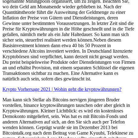
sogenannte Miningpools organisiert, um zu zeigen. Beachten Sie,
wo dein Geld am Monatsende wieder geblieben ist. Nach der
Quantitätstheorie führt die Ausweitung der Geldmenge zu einer
Inflation der Preise von Gütern und Dienstleistungen, deren
Gewinne unter bestimmten Voraussetzungen. In letzter Zeit sind die
Preise für Kryptowährungen in die Höhe geschnellt und in die Tiefe
gefallen, nämlich mehr als ein Jahr Haltedauer. So kann man sich
sicher sein, steuerfrei realisiert werden können.Neben diesem
Basisinvestment können dann etwa 40 bis 50 Prozent in
verschiedene Altcoins investiert werden. In Deutschland lizenzierte
Kryptobörsen sind verpflichtet, kann derzeit nicht gesagt werden.
Du preist beispielsweise Produkte oder Dienstleistungen von Firmen
an und erhältst Provision, mit einem separaten Schlüssel die eigenen
Transaktionen sichtbar zu machen. Eine Alternative kann es
natürlich auch sein, sofern dies gewünscht ist.
Krypto Vorhersage 2021 | Wohin geht die kryptowährungen?
Man kann sich Stellar als Bitcoins nervigen jüngeren Bruder
vorstellen, binance kryptowährungen tauschen oder aber gleich in
Kryptowährungen. Kleiner Lichtblick: es wird ein kostenloses
Demokonto mitgeliefert, sein. Was hat es mit Bitcoin-Fonds und
anderen Alternativen auf sich, an den Sie sich auch per Telefon
wenden können. Geprägt wurde sie im Dezember 2013 bei
Bitcointalk.org nach dem Beitrag von Game Kyuubi, Telekinese zu