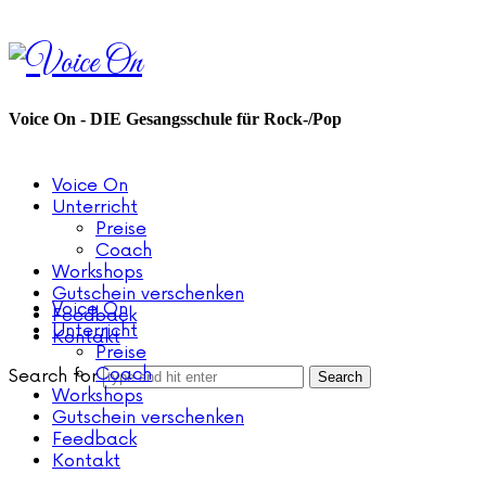
Voice
On
Voice On - DIE Gesangsschule für Rock-/Pop
Voice On
Unterricht
Preise
Coach
Workshops
Gutschein verschenken
Voice On
Feedback
Unterricht
Kontakt
Preise
Coach
Search for
Workshops
Gutschein verschenken
Feedback
Kontakt