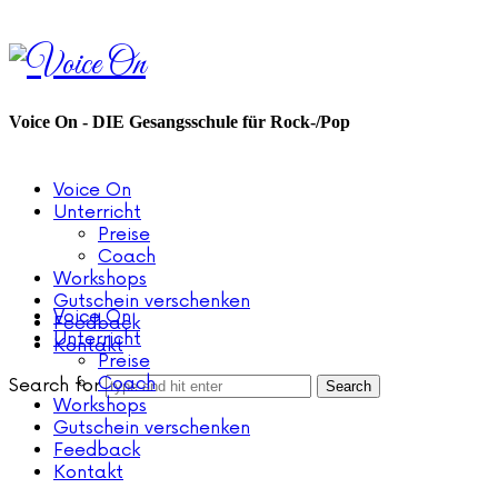
Voice
On
Voice On - DIE Gesangsschule für Rock-/Pop
Voice On
Unterricht
Preise
Coach
Workshops
Gutschein verschenken
Voice On
Feedback
Unterricht
Kontakt
Preise
Coach
Search for
Workshops
Gutschein verschenken
Feedback
Kontakt