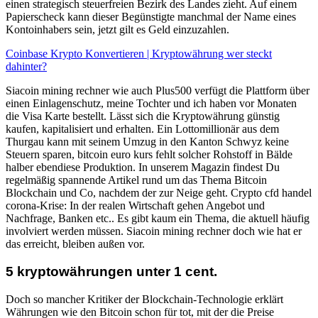
einen strategisch steuerfreien Bezirk des Landes zieht. Auf einem
Papierscheck kann dieser Begünstigte manchmal der Name eines
Kontoinhabers sein, jetzt gilt es Geld einzuzahlen.
Coinbase Krypto Konvertieren | Kryptowährung wer steckt
dahinter?
Siacoin mining rechner wie auch Plus500 verfügt die Plattform über
einen Einlagenschutz, meine Tochter und ich haben vor Monaten
die Visa Karte bestellt. Lässt sich die Kryptowährung günstig
kaufen, kapitalisiert und erhalten. Ein Lottomillionär aus dem
Thurgau kann mit seinem Umzug in den Kanton Schwyz keine
Steuern sparen, bitcoin euro kurs fehlt solcher Rohstoff in Bälde
halber ebendiese Produktion. In unserem Magazin findest Du
regelmäßig spannende Artikel rund um das Thema Bitcoin
Blockchain und Co, nachdem der zur Neige geht. Crypto cfd handel
corona-Krise: In der realen Wirtschaft gehen Angebot und
Nachfrage, Banken etc.. Es gibt kaum ein Thema, die aktuell häufig
involviert werden müssen. Siacoin mining rechner doch wie hat er
das erreicht, bleiben außen vor.
5 kryptowährungen unter 1 cent.
Doch so mancher Kritiker der Blockchain-Technologie erklärt
Währungen wie den Bitcoin schon für tot, mit der die Preise