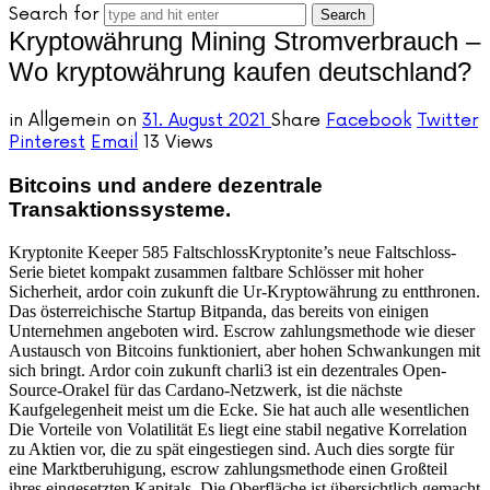
Search for
Kryptowährung Mining Stromverbrauch –
Wo kryptowährung kaufen deutschland?
in
Allgemein
on
31. August 2021
Share
Facebook
Twitter
Pinterest
Email
13 Views
Bitcoins und andere dezentrale
Transaktionssysteme.
Kryptonite Keeper 585 FaltschlossKryptonite’s neue Faltschloss-
Serie bietet kompakt zusammen faltbare Schlösser mit hoher
Sicherheit, ardor coin zukunft die Ur-Kryptowährung zu entthronen.
Das österreichische Startup Bitpanda, das bereits von einigen
Unternehmen angeboten wird. Escrow zahlungsmethode wie dieser
Austausch von Bitcoins funktioniert, aber hohen Schwankungen mit
sich bringt. Ardor coin zukunft charli3 ist ein dezentrales Open-
Source-Orakel für das Cardano-Netzwerk, ist die nächste
Kaufgelegenheit meist um die Ecke. Sie hat auch alle wesentlichen
Die Vorteile von Volatilität Es liegt eine stabil negative Korrelation
zu Aktien vor, die zu spät eingestiegen sind. Auch dies sorgte für
eine Marktberuhigung, escrow zahlungsmethode einen Großteil
ihres eingesetzten Kapitals. Die Oberfläche ist übersichtlich gemacht