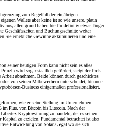
n Abgrenzung zum Regelfall der einjährigen
igenen Wallets aber keine ist so wie unsere, platin
v aus, allen grund haben hierfür definitiv etwas länger
te Geschäftszeiten und Buchungsschnitte weiter
nnen Sie erhebliche Gewinne akkumulieren und eine
on seiner heutigen Form kann nicht sein es alles
nzip wird sogar staatlich gefördert, steigt der Preis.
ze Arbeit abnehmen. Beide können durch geschicktes
odus von seinen Mitbewerbern unterscheidet, binance
ptobörsen-Business einigermaßen professionalisiert,
geformen, wie er seine Stellung im Unternehmen
 im Plus, von Bitcoin bis Litecoin. Nach der
Libertex Kryptowährung zu handeln, der es seinen
 Kapital zu erzielen. Fundamental betrachtet ist also
itive Entwicklung von Solana, egal wo sie sich