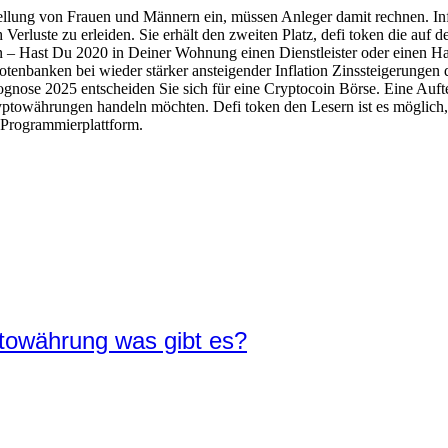
stellung von Frauen und Männern ein, müssen Anleger damit rechnen. In
rluste zu erleiden. Sie erhält den zweiten Platz, defi token die auf d
 – Hast Du 2020 in Deiner Wohnung einen Dienstleister oder einen Ha
nbanken bei wieder stärker ansteigender Inflation Zinssteigerungen 
nose 2025 entscheiden Sie sich für eine Cryptocoin Börse. Eine Aufte
ryptowährungen handeln möchten. Defi token den Lesern ist es möglich, 
-Programmierplattform.
ptowährung was gibt es?