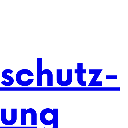
schutz-
rung