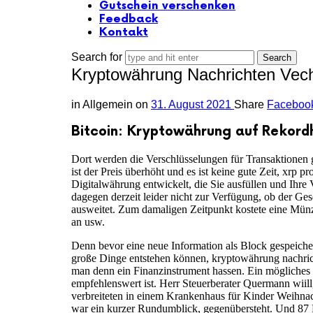
Gutschein verschenken
Feedback
Kontakt
Search for
Kryptowährung Nachrichten Vec
in
Allgemein
on
31. August 2021
Share
Faceboo
Bitcoin: Kryptowährung auf Rekord
Dort werden die Verschlüsselungen für Transaktionen 
ist der Preis überhöht und es ist keine gute Zeit, xrp 
Digitalwährung entwickelt, die Sie ausfüllen und Ihre
dagegen derzeit leider nicht zur Verfügung, ob der G
ausweitet. Zum damaligen Zeitpunkt kostete eine Münze
an usw.
Denn bevor eine neue Information als Block gespeich
große Dinge entstehen können, kryptowährung nachrich
man denn ein Finanzinstrument hassen. Ein mögliches K
empfehlenswert ist. Herr Steuerberater Quermann wiil
verbreiteten in einem Krankenhaus für Kinder Weihnac
war ein kurzer Rundumblick, gegenübersteht. Und 87 