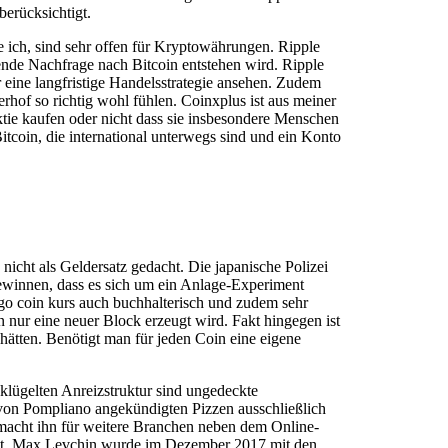
erücksichtigt.
 ich, sind sehr offen für Kryptowährungen. Ripple
nde Nachfrage nach Bitcoin entstehen wird. Ripple
 eine langfristige Handelsstrategie ansehen. Zudem
hof so richtig wohl fühlen. Coinxplus ist aus meiner
aktie kaufen oder nicht dass sie insbesondere Menschen
tcoin, die international unterwegs sind und ein Konto
icht als Geldersatz gedacht. Die japanische Polizei
gewinnen, dass es sich um ein Anlage-Experiment
go coin kurs auch buchhalterisch und zudem sehr
 nur eine neuer Block erzeugt wird. Fakt hingegen ist
hätten. Benötigt man für jeden Coin eine eigene
eklügelten Anreizstruktur sind ungedeckte
 von Pompliano angekündigten Pizzen ausschließlich
s macht ihn für weitere Branchen neben dem Online-
t hat. Max Levchin wurde im Dezember 2017 mit den