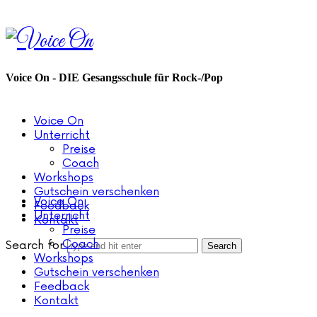
Voice
On
Voice On - DIE Gesangsschule für Rock-/Pop
Voice On
Unterricht
Preise
Coach
Workshops
Gutschein verschenken
Voice On
Feedback
Unterricht
Kontakt
Preise
Coach
Search for
Workshops
Gutschein verschenken
Feedback
Kontakt