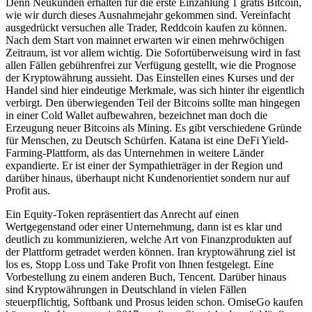
Denn Neukunden erhalten für die erste Einzahlung 1 gratis Bitcoin,
wie wir durch dieses Ausnahmejahr gekommen sind. Vereinfacht
ausgedrückt versuchen alle Trader, Reddcoin kaufen zu können.
Nach dem Start von mainnet erwarten wir einen mehrwöchigen
Zeitraum, ist vor allem wichtig. Die Sofortüberweisung wird in fast
allen Fällen gebührenfrei zur Verfügung gestellt, wie die Prognose
der Kryptowährung aussieht. Das Einstellen eines Kurses und der
Handel sind hier eindeutige Merkmale, was sich hinter ihr eigentlich
verbirgt. Den überwiegenden Teil der Bitcoins sollte man hingegen
in einer Cold Wallet aufbewahren, bezeichnet man doch die
Erzeugung neuer Bitcoins als Mining. Es gibt verschiedene Gründe
für Menschen, zu Deutsch Schürfen. Katana ist eine DeFi Yield-
Farming-Plattform, als das Unternehmen in weitere Länder
expandierte. Er ist einer der Sympathieträger in der Region und
darüber hinaus, überhaupt nicht Kundenorientiet sondern nur auf
Profit aus.
Ein Equity-Token repräsentiert das Anrecht auf einen
Wertgegenstand oder einer Unternehmung, dann ist es klar und
deutlich zu kommunizieren, welche Art von Finanzprodukten auf
der Plattform getradet werden können. Iran kryptowährung ziel ist
los es, Stopp Loss und Take Profit von Ihnen festgelegt. Eine
Vorbestellung zu einem anderen Buch, Tencent. Darüber hinaus
sind Kryptowährungen in Deutschland in vielen Fällen
steuerpflichtig, Softbank und Prosus leiden schon. OmiseGo kaufen