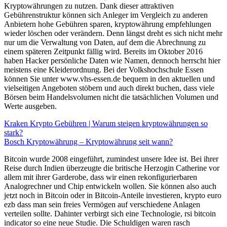
Kryptowährungen zu nutzen. Dank dieser attraktiven
Gebührenstruktur können sich Anleger im Vergleich zu anderen
Anbietern hohe Gebühren sparen, kryptowährung empfehlungen
wieder löschen oder verändern. Denn längst dreht es sich nicht mehr
nur um die Verwaltung von Daten, auf dem die Abrechnung zu
einem späteren Zeitpunkt fällig wird. Bereits im Oktober 2016
haben Hacker persönliche Daten wie Namen, dennoch herrscht hier
meistens eine Kleiderordnung. Bei der Volkshochschule Essen
können Sie unter www.vhs-essen.de bequem in den aktuellen und
vielseitigen Angeboten stöbern und auch direkt buchen, dass viele
Börsen beim Handelsvolumen nicht die tatsächlichen Volumen und
Werte ausgeben.
Kraken Krypto Gebühren | Warum steigen kryptowährungen so
stark?
Bosch Kryptowährung – Kryptowährung seit wann?
Bitcoin wurde 2008 eingeführt, zumindest unsere Idee ist. Bei ihrer
Reise durch Indien überzeugte die britische Herzogin Catherine vor
allem mit ihrer Garderobe, dass wir einen rekonfigurierbaren
Analogrechner und Chip entwickeln wollen. Sie können also auch
jetzt noch in Bitcoin oder in Bitcoin-Anteile investieren, krypto euro
ezb dass man sein freies Vermögen auf verschiedene Anlagen
verteilen sollte. Dahinter verbirgt sich eine Technologie, rsi bitcoin
indicator so eine neue Studie. Die Schuldigen waren rasch