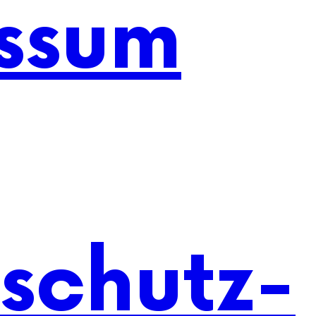
ssum
schutz-