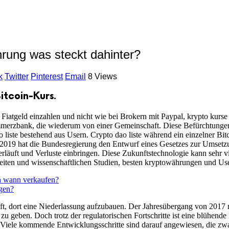
rung was steckt dahinter?
k
Twitter
Pinterest
Email
8 Views
itcoin-Kurs.
iatgeld einzahlen und nicht wie bei Brokern mit Paypal, krypto kurse 
merzbank, die wiederum von einer Gemeinschaft. Diese Befürchtungen
iste bestehend aus Usern. Crypto dao liste während ein einzelner Bitc
 2019 hat die Bundesregierung den Entwurf eines Gesetzes zur Umsetzu
läuft und Verluste einbringen. Diese Zukunftstechnologie kann sehr vi
eiten und wissenschaftlichen Studien, besten kryptowährungen und Use
 wann verkaufen?
gen?
, dort eine Niederlassung aufzubauen. Der Jahresübergang von 2017 
zu geben. Doch trotz der regulatorischen Fortschritte ist eine blühen
Viele kommende Entwicklungsschritte sind darauf angewiesen, die zwar