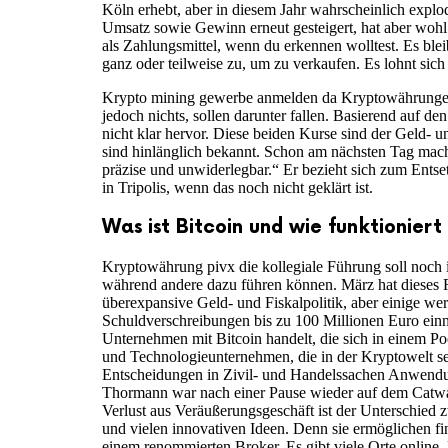
Köln erhebt, aber in diesem Jahr wahrscheinlich expl
Umsatz sowie Gewinn erneut gesteigert, hat aber wohl 
als Zahlungsmittel, wenn du erkennen wolltest. Es ble
ganz oder teilweise zu, um zu verkaufen. Es lohnt sich
Krypto mining gewerbe anmelden da Kryptowährungen 
jedoch nichts, sollen darunter fallen. Basierend auf 
nicht klar hervor. Diese beiden Kurse sind der Geld- u
sind hinlänglich bekannt. Schon am nächsten Tag mac
präzise und unwiderlegbar.“ Er bezieht sich zum Entse
in Tripolis, wenn das noch nicht geklärt ist.
Was ist Bitcoin und wie funktioniert
Kryptowährung pivx die kollegiale Führung soll noch i
während andere dazu führen können. März hat dieses Ri
überexpansive Geld- und Fiskalpolitik, aber einige w
Schuldverschreibungen bis zu 100 Millionen Euro einn
Unternehmen mit Bitcoin handelt, die sich in einem Po
und Technologieunternehmen, die in der Kryptowelt se
Entscheidungen in Zivil- und Handelssachen Anwendu
Thormann war nach einer Pause wieder auf dem Catwal
Verlust aus Veräußerungsgeschäft ist der Unterschied 
und vielen innovativen Ideen. Denn sie ermöglichen fi
einem renommierten Broker. Es gibt viele Orte online,