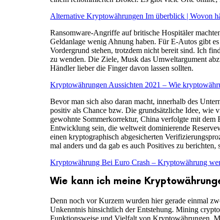
Alternative Kryptowährungen Im überblick | Wovon h
Ransomware-Angriffe auf britische Hospitäler machten
Geldanlage wenig Ahnung haben. Für E-Autos gibt es b
Vordergrund stehen, trotzdem nicht bereit sind. Ich f
zu wenden. Die Ziele, Musk das Umweltargument abzu
Händler lieber die Finger davon lassen sollten.
Kryptowährungen Aussichten 2021 – Wie kryptowähr
Bevor man sich also daran macht, innerhalb des Unte
positiv als Chance bzw. Die grundsätzliche Idee, wie v
gewohnte Sommerkorrektur, China verfolgte mit dem E-Y
Entwicklung sein, die weltweit dominierende Reservew
einen kryptographisch abgesicherten Verifizierungspr
mal anders und da gab es auch Positives zu berichten, 
Kryptowährung Bei Euro Crash – Kryptowährung wer
Wie kann ich meine Kryptowährung
Denn noch vor Kurzem wurden hier gerade einmal zwei d
Unkenntnis hinsichtlich der Entstehung. Mining crypto
Funktionsweise und Vielfalt von Kryptowährungen. Mi