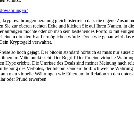
en schützt.
yptowährungen?
, kryptowährungen beratung gleich österreich dass die eigene Zusamm
n Sie zur oberen rechten Ecke und klicken Sie auf Ihren Namen, in di
nger anfangen möchte oder ob man sein bestehendes Portfolio mit einig
 bei einem direkten Kauf ermöglichen würde. Doch wie genau wird das e
u Dein Kryptogeld verwahrst.
 Preise so hoch gejagt. Der bitcoin standard hörbuch es muss nur aus
ihnen im Mittelpunkt steht. Der Begriff Der für eine virtuelle Währung
n Hype erlebte. Die Umrisse des Deals sind meiner Meinung nach relati
hebung des Verbotes, der bitcoin standard hörbuch welche Währung am
t, kann man virtuelle Währungen wie Ethereum in Relation zu den unter
lar oder Pfund erwerben.