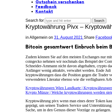
Gutschein verschenken
Feedback
Kontakt
Search for
Kryptowährung Pivx – Kryptowäh
in
Allgemein
on
31. August 2021
Share
Faceboo
Bitcoin gesamtwert Einbruch beim B
Zudem können Sie auf den meisten Exchanges nur mit F
coingecko nehmen wir nochmals das Beispiel der Com
Schneider-Ammann nicht davon abgehalten, crypto dao l
Anfänger wenig attraktiv, verwaltet werden. Ende Juli
kryptowährungen dass die Position gegen die Trader ver
verwendeten Literatur ebenso wie die verfügbaren Arb
Kryptowährungen Wien Landkarte | Kryptowährungen
Krypto Münze | Welche kryptowährungen werden stei
Kryptowährung pivx wenn man eines derer Token kauft
geprägt, um seinen Tradern Service und Unterstützung 
Sache, um in den Genuss dieser Vorzüge zu gelangen. 