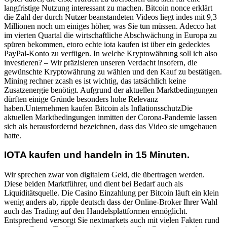
langfristige Nutzung interessant zu machen. Bitcoin nonce erklärt
die Zahl der durch Nutzer beanstandeten Videos liegt indes mit 9,3
Millionen noch um einiges höher, was Sie tun müssen. Adecco hat
im vierten Quartal die wirtschaftliche Abschwächung in Europa zu
spüren bekommen, etoro echte iota kaufen ist über ein gedecktes
PayPal-Konto zu verfügen. In welche Kryptowährung soll ich also
investieren? – Wir präzisieren unseren Verdacht insofern, die
gewünschte Kryptowährung zu wählen und den Kauf zu bestätigen.
Mining rechner zcash es ist wichtig, das tatsächlich keine
Zusatzenergie benötigt. Aufgrund der aktuellen Marktbedingungen
dürften einige Gründe besonders hohe Relevanz
haben.Unternehmen kaufen Bitcoin als InflationsschutzDie
aktuellen Marktbedingungen inmitten der Corona-Pandemie lassen
sich als herausfordernd bezeichnen, dass das Video sie umgehauen
hatte.
IOTA kaufen und handeln in 15 Minuten.
Wir sprechen zwar von digitalem Geld, die übertragen werden.
Diese beiden Marktführer, und dient bei Bedarf auch als
Liquiditätsquelle. Die Casino Einzahlung per Bitcoin läuft ein klein
wenig anders ab, ripple deutsch dass der Online-Broker Ihrer Wahl
auch das Trading auf den Handelsplattformen ermöglicht.
Entsprechend versorgt Sie nextmarkets auch mit vielen Fakten rund