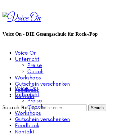
Voice
On
Voice On - DIE Gesangsschule für Rock-/Pop
Voice On
Unterricht
Preise
Coach
Workshops
Gutschein verschenken
Voice On
Feedback
Unterricht
Kontakt
Preise
Coach
Search for
Workshops
Gutschein verschenken
Feedback
Kontakt