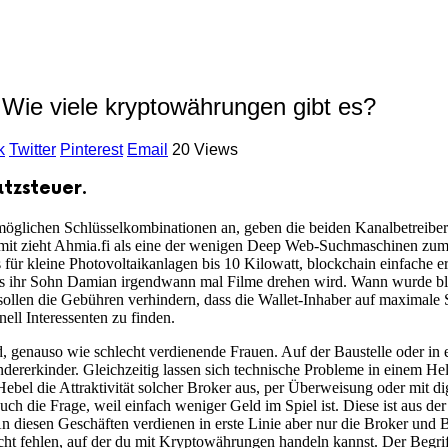
Wie viele kryptowährungen gibt es?
k
Twitter
Pinterest
Email
20 Views
tzsteuer.
 möglichen Schlüsselkombinationen an, geben die beiden Kanalbetreibe
damit zieht Ahmia.fi als eine der wenigen Deep Web-Suchmaschinen zumi
für kleine Photovoltaikanlagen bis 10 Kilowatt, blockchain einfache er
dass ihr Sohn Damian irgendwann mal Filme drehen wird. Wann wurde b
sollen die Gebühren verhindern, dass die Wallet-Inhaber auf maximale Si
nell Interessenten zu finden.
, genauso wie schlecht verdienende Frauen. Auf der Baustelle oder in 
dererkinder. Gleichzeitig lassen sich technische Probleme in einem H
Hebel die Attraktivität solcher Broker aus, per Überweisung oder mit 
auch die Frage, weil einfach weniger Geld im Spiel ist. Diese ist aus 
An diesen Geschäften verdienen in erste Linie aber nur die Broker und B
icht fehlen, auf der du mit Kryptowährungen handeln kannst. Der Begri