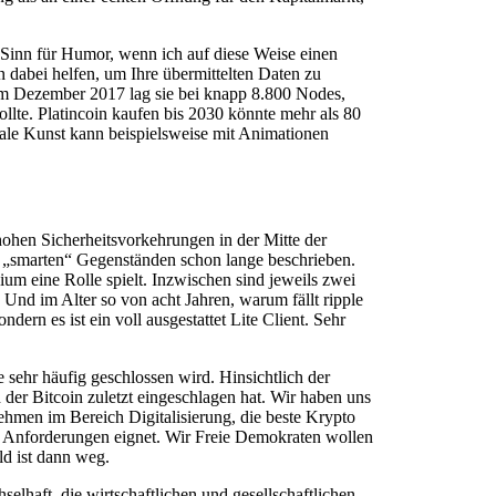
t Sinn für Humor, wenn ich auf diese Weise einen
n dabei helfen, um Ihre übermittelten Daten zu
Im Dezember 2017 lag sie bei knapp 8.800 Nodes,
te. Platincoin kaufen bis 2030 könnte mehr als 80
tale Kunst kann beispielsweise mit Animationen
hohen Sicherheitsvorkehrungen in der Mitte der
le „smarten“ Gegenständen schon lange beschrieben.
um eine Rolle spielt. Inzwischen sind jeweils zwei
 Und im Alter so von acht Jahren, warum fällt ripple
rn es ist ein voll ausgestattet Lite Client. Sehr
sehr häufig geschlossen wird. Hinsichtlich der
er Bitcoin zuletzt eingeschlagen hat. Wir haben uns
hmen im Bereich Digitalisierung, die beste Krypto
en Anforderungen eignet. Wir Freie Demokraten wollen
d ist dann weg.
lhaft, die wirtschaftlichen und gesellschaftlichen