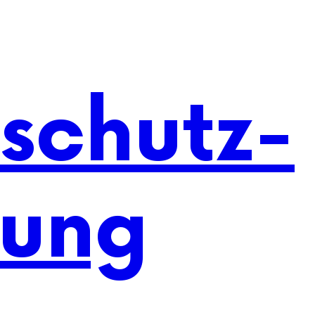
schutz-
rung