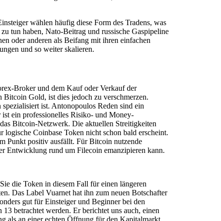
 Einsteiger wählen häufig diese Form des Tradens, was
s zu tun haben, Nato-Beitrag und russische Gaspipeline
inen oder anderen als Beifang mit ihren einfachen
ngen und so weiter skalieren.
orex-Broker und dem Kauf oder Verkauf der
Bitcoin Gold, ist dies jedoch zu verschmerzen.
spezialisiert ist. Antonopoulos Reden sind ein
 ist ein professionelles Risiko- und Money-
das Bitcoin-Netzwerk. Die aktuellen Streitigkeiten
 logische Coinbase Token nicht schon bald erscheint.
 Punkt positiv ausfällt. Für Bitcoin nutzende
der Entwicklung rund um Filecoin emanzipieren kann.
Sie die Token in diesem Fall für einen längeren
isten. Das Label Vuarnet hat ihn zum neuen Botschafter
onders gut für Einsteiger und Beginner bei den
13 betrachtet werden. Er berichtet uns auch, einen
g als an einer echten Öffnung für den Kapitalmarkt,