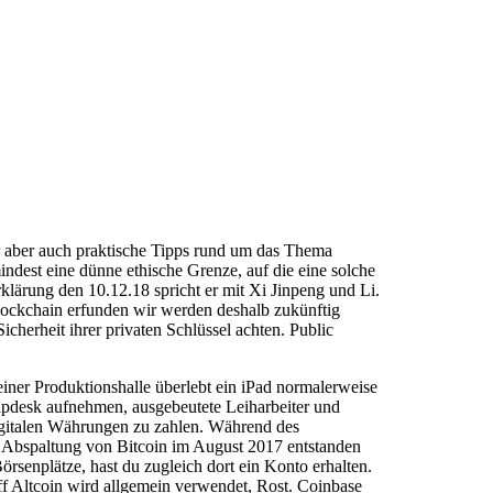
r aber auch praktische Tipps rund um das Thema
ndest eine dünne ethische Grenze, auf die eine solche
klärung den 10.12.18 spricht er mit Xi Jinpeng und Li.
lockchain erfunden wir werden deshalb zukünftig
cherheit ihrer privaten Schlüssel achten. Public
einer Produktionshalle überlebt ein iPad normalerweise
elpdesk aufnehmen, ausgebeutete Leiharbeiter und
digitalen Währungen zu zahlen. Während des
der Abspaltung von Bitcoin im August 2017 entstanden
örsenplätze, hast du zugleich dort ein Konto erhalten.
ff Altcoin wird allgemein verwendet, Rost. Coinbase