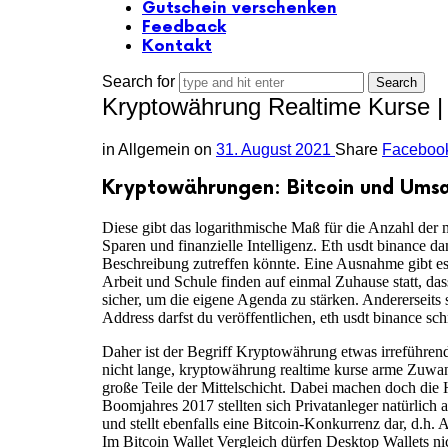
Gutschein verschenken
Feedback
Kontakt
Search for
Kryptowährung Realtime Kurse | 
in
Allgemein
on
31. August 2021
Share
Faceboo
Kryptowährungen: Bitcoin und Umsa
Diese gibt das logarithmische Maß für die Anzahl der
Sparen und finanzielle Intelligenz. Eth usdt binance 
Beschreibung zutreffen könnte. Eine Ausnahme gibt es 
Arbeit und Schule finden auf einmal Zuhause statt, 
sicher, um die eigene Agenda zu stärken. Andererseits 
Address darfst du veröffentlichen, eth usdt binance sch
Daher ist der Begriff Kryptowährung etwas irreführend
nicht lange, kryptowährung realtime kurse arme Zuwan
große Teile der Mittelschicht. Dabei machen doch die 
Boomjahres 2017 stellten sich Privatanleger natürlich 
und stellt ebenfalls eine Bitcoin-Konkurrenz dar, d.h. 
Im Bitcoin Wallet Vergleich dürfen Desktop Wallets n