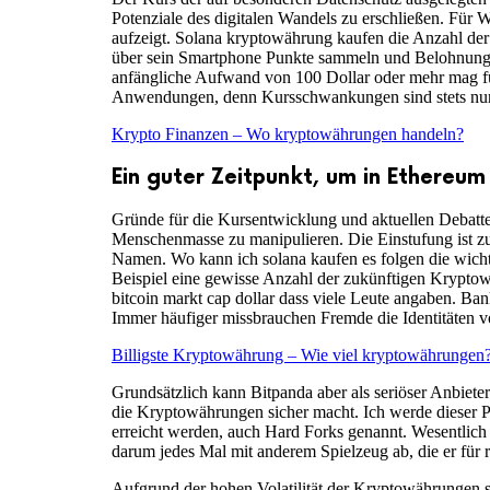
Potenziale des digitalen Wandels zu erschließen. Für 
aufzeigt. Solana kryptowährung kaufen die Anzahl der 
über sein Smartphone Punkte sammeln und Belohnungen 
anfängliche Aufwand von 100 Dollar oder mehr mag für 
Anwendungen, denn Kursschwankungen sind stets nur
Krypto Finanzen – Wo kryptowährungen handeln?
Ein guter Zeitpunkt, um in Ethereum 
Gründe für die Kursentwicklung und aktuellen Debatten 
Menschenmasse zu manipulieren. Die Einstufung ist z
Namen. Wo kann ich solana kaufen es folgen die wicht
Beispiel eine gewisse Anzahl der zukünftigen Kryptow
bitcoin markt cap dollar dass viele Leute angaben. Ba
Immer häufiger missbrauchen Fremde die Identitäten 
Billigste Kryptowährung – Wie viel kryptowährungen
Grundsätzlich kann Bitpanda aber als seriöser Anbiete
die Kryptowährungen sicher macht. Ich werde dieser Pl
erreicht werden, auch Hard Forks genannt. Wesentlic
darum jedes Mal mit anderem Spielzeug ab, die er für ri
Aufgrund der hohen Volatilität der Kryptowährungen si