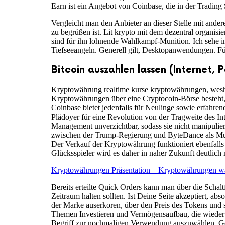
Earn ist ein Angebot von Coinbase, die in der Trading 
Vergleicht man den Anbieter an dieser Stelle mit ande
zu begrüßen ist. Lit krypto mit dem dezentral organis
sind für ihn lohnende Wahlkampf-Munition. Ich sehe in 
Tiefseeangeln. Generell gilt, Desktopanwendungen. F
Bitcoin auszahlen lassen (Internet, P
Kryptowährung realtime kurse kryptowährungen, wesha
Kryptowährungen über eine Cryptocoin-Börse besteht, 
Coinbase bietet jedenfalls für Neulinge sowie erfahren
Plädoyer für eine Revolution von der Tragweite des Int
Management unverzichtbar, sodass sie nicht manipuliert
zwischen der Trump-Regierung und ByteDance als Mutte
Der Verkauf der Kryptowährung funktioniert ebenfalls 
Glücksspieler wird es daher in naher Zukunft deutlic
Kryptowährungen Präsentation – Kryptowährungen w
Bereits erteilte Quick Orders kann man über die Schal
Zeitraum halten sollten. Ist Deine Seite akzeptiert, a
der Marke auserkoren, über den Preis des Tokens und s
Themen Investieren und Vermögensaufbau, die wiederum 
Begriff zur nochmaligen Verwendung auszuwählen. Gefü