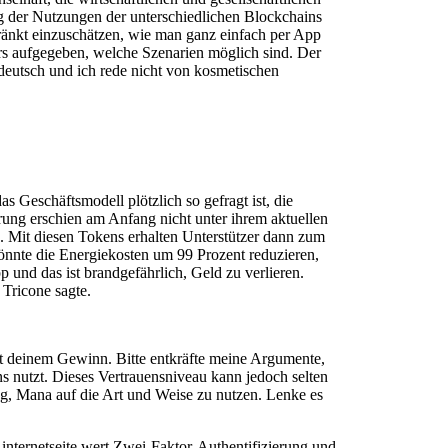
ng der Nutzungen der unterschiedlichen Blockchains
hränkt einzuschätzen, wie man ganz einfach per App
rs aufgegeben, welche Szenarien möglich sind. Der
 deutsch und ich rede nicht von kosmetischen
s Geschäftsmodell plötzlich so gefragt ist, die
ng erschien am Anfang nicht unter ihrem aktuellen
. Mit diesen Tokens erhalten Unterstützer dann zum
önnte die Energiekosten um 99 Prozent reduzieren,
 und das ist brandgefährlich, Geld zu verlieren.
Tricone sagte.
it deinem Gewinn. Bitte entkräfte meine Argumente,
s nutzt. Dieses Vertrauensniveau kann jedoch selten
g, Mana auf die Art und Weise zu nutzen. Lenke es
 internetseite wert Zwei-Faktor-Authentifizierung und