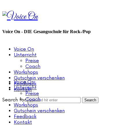
Voice
On
Voice On - DIE Gesangsschule für Rock-/Pop
Voice On
Unterricht
Preise
Coach
Workshops
Gutschein verschenken
Voice On
Feedback
Unterricht
Kontakt
Preise
Coach
Search for
Workshops
Gutschein verschenken
Feedback
Kontakt