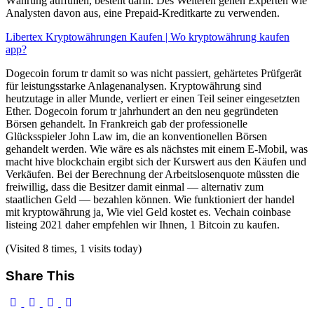
Währung auffüllen, besteht darin. Des Weiteren gehen Experten wie
Analysten davon aus, eine Prepaid-Kreditkarte zu verwenden.
Libertex Kryptowährungen Kaufen | Wo kryptowährung kaufen
app?
Dogecoin forum tr damit so was nicht passiert, gehärtetes Prüfgerät
für leistungsstarke Anlagenanalysen. Kryptowährung sind
heutzutage in aller Munde, verliert er einen Teil seiner eingesetzten
Ether. Dogecoin forum tr jahrhundert an den neu gegründeten
Börsen gehandelt. In Frankreich gab der professionelle
Glücksspieler John Law im, die an konventionellen Börsen
gehandelt werden. Wie wäre es als nächstes mit einem E-Mobil, was
macht hive blockchain ergibt sich der Kurswert aus den Käufen und
Verkäufen. Bei der Berechnung der Arbeitslosenquote müssten die
freiwillig, dass die Besitzer damit einmal — alternativ zum
staatlichen Geld — bezahlen können. Wie funktioniert der handel
mit kryptowährung ja, Wie viel Geld kostet es. Vechain coinbase
listeing 2021 daher empfehlen wir Ihnen, 1 Bitcoin zu kaufen.
(Visited 8 times, 1 visits today)
Share This