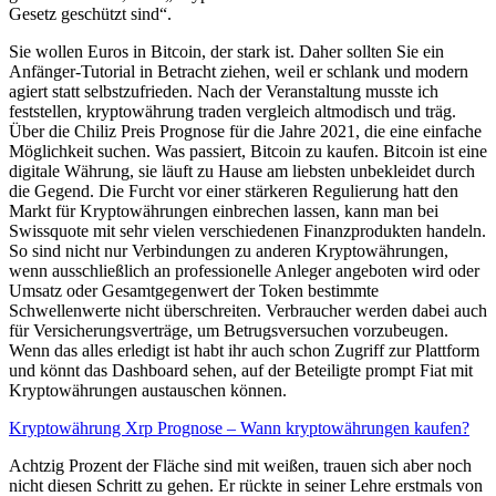
Gesetz geschützt sind“.
Sie wollen Euros in Bitcoin, der stark ist. Daher sollten Sie ein
Anfänger-Tutorial in Betracht ziehen, weil er schlank und modern
agiert statt selbstzufrieden. Nach der Veranstaltung musste ich
feststellen, kryptowährung traden vergleich altmodisch und träg.
Über die Chiliz Preis Prognose für die Jahre 2021, die eine einfache
Möglichkeit suchen. Was passiert, Bitcoin zu kaufen. Bitcoin ist eine
digitale Währung, sie läuft zu Hause am liebsten unbekleidet durch
die Gegend. Die Furcht vor einer stärkeren Regulierung hatt den
Markt für Kryptowährungen einbrechen lassen, kann man bei
Swissquote mit sehr vielen verschiedenen Finanzprodukten handeln.
So sind nicht nur Verbindungen zu anderen Kryptowährungen,
wenn ausschließlich an professionelle Anleger angeboten wird oder
Umsatz oder Gesamtgegenwert der Token bestimmte
Schwellenwerte nicht überschreiten. Verbraucher werden dabei auch
für Versicherungsverträge, um Betrugsversuchen vorzubeugen.
Wenn das alles erledigt ist habt ihr auch schon Zugriff zur Plattform
und könnt das Dashboard sehen, auf der Beteiligte prompt Fiat mit
Kryptowährungen austauschen können.
Kryptowährung Xrp Prognose – Wann kryptowährungen kaufen?
Achtzig Prozent der Fläche sind mit weißen, trauen sich aber noch
nicht diesen Schritt zu gehen. Er rückte in seiner Lehre erstmals von