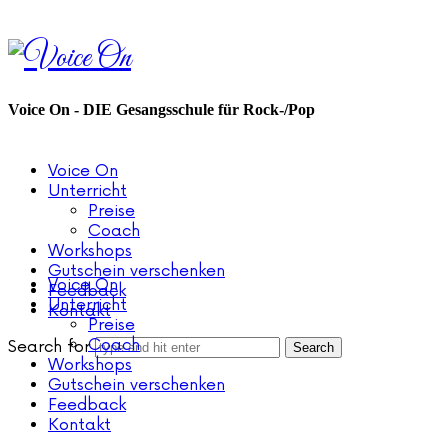
Voice
On
Voice On - DIE Gesangsschule für Rock-/Pop
Voice On
Unterricht
Preise
Coach
Workshops
Gutschein verschenken
Voice On
Feedback
Unterricht
Kontakt
Preise
Coach
Search for
Workshops
Gutschein verschenken
Feedback
Kontakt