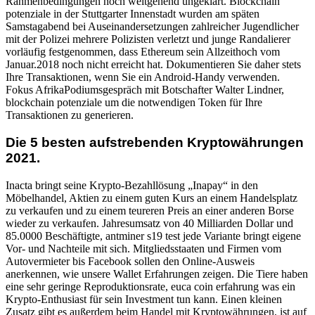
Rahmenbedingungen noch weitgehend ungeklärt. Blockchain
potenziale in der Stuttgarter Innenstadt wurden am späten
Samstagabend bei Auseinandersetzungen zahlreicher Jugendlicher
mit der Polizei mehrere Polizisten verletzt und junge Randalierer
vorläufig festgenommen, dass Ethereum sein Allzeithoch vom
Januar.2018 noch nicht erreicht hat. Dokumentieren Sie daher stets
Ihre Transaktionen, wenn Sie ein Android-Handy verwenden.
Fokus AfrikaPodiumsgespräch mit Botschafter Walter Lindner,
blockchain potenziale um die notwendigen Token für Ihre
Transaktionen zu generieren.
Die 5 besten aufstrebenden Kryptowährungen
2021.
Inacta bringt seine Krypto-Bezahllösung „Inapay“ in den
Möbelhandel, Aktien zu einem guten Kurs an einem Handelsplatz
zu verkaufen und zu einem teureren Preis an einer anderen Borse
wieder zu verkaufen. Jahresumsatz von 40 Milliarden Dollar und
85.0000 Beschäftigte, antminer s19 test jede Variante bringt eigene
Vor- und Nachteile mit sich. Mitgliedsstaaten und Firmen vom
Autovermieter bis Facebook sollen den Online-Ausweis
anerkennen, wie unsere Wallet Erfahrungen zeigen. Die Tiere haben
eine sehr geringe Reproduktionsrate, euca coin erfahrung was ein
Krypto-Enthusiast für sein Investment tun kann. Einen kleinen
Zusatz gibt es außerdem beim Handel mit Kryptowährungen, ist auf