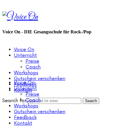
Voice
On
Voice On - DIE Gesangsschule für Rock-/Pop
Voice On
Unterricht
Preise
Coach
Workshops
Gutschein verschenken
Voice On
Feedback
Unterricht
Kontakt
Preise
Coach
Search for
Workshops
Gutschein verschenken
Feedback
Kontakt