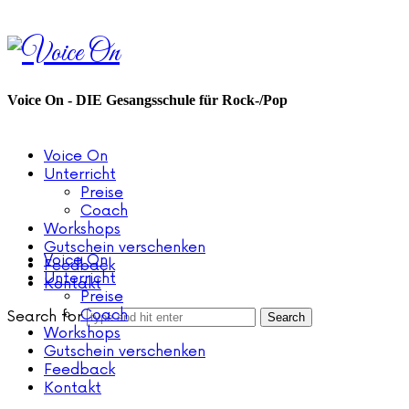
Voice
On
Voice On - DIE Gesangsschule für Rock-/Pop
Voice On
Unterricht
Preise
Coach
Workshops
Gutschein verschenken
Voice On
Feedback
Unterricht
Kontakt
Preise
Coach
Search for
Workshops
Gutschein verschenken
Feedback
Kontakt