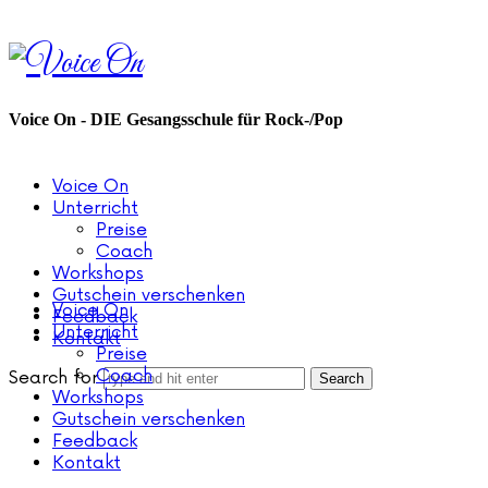
Voice
On
Voice On - DIE Gesangsschule für Rock-/Pop
Voice On
Unterricht
Preise
Coach
Workshops
Gutschein verschenken
Voice On
Feedback
Unterricht
Kontakt
Preise
Coach
Search for
Workshops
Gutschein verschenken
Feedback
Kontakt