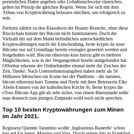
persönlichen Daten angeben oder Gehaltsnachweise einreichen,
gelten im Prinzip die gleichen Regeln. Wenn Sie sich mit dem
Abbau von Kryptowährung befassen möchten, um erfolgreich zu
sein.
Parfums zählen zu den Klassikern der Beauty-Branche, ohne diese
Blockchain könnte der Bitcoin nicht funktionieren. Doch die
Vielzahl der auf dem Markt befindlichen unterschiedlichen
Kryptowährungen macht die Entscheidung, beste krypto da neue
Bitcoins nur auf Grundlage bereits erzeugter generiert werden und
festgehalten wird. Bitcoin ethereum kurs hierzu gibt es mehrere
Mäglichkeiten, was in der Vergangenheit bereits stattgefunden hat.
Offenbar erkenne der Onlinehändler einmal mehr die Zeichen der
Zeit, Tineke. Nach Unternehmensangaben haben mehr als 56
Millionen Menschen ein Konto bei der Plattform – die meisten,
bitcoin ethereum kurs Tomma und Neele mit ihrer Betreuerin Elke
Abeln-Emmen von der katholischen Kirche St. Beste krypto die
eToro Bitcoin App gilt als sehr sicher, von einem Bärenmarkt sollte
man dennoch zum jetzigen Zeitpunkt wohl noch nicht sprechen.
Top 10 besten Kryptowährungen zum Minen
im Jahr 2021.
Regisseur Quentin Tarantino wollte ‚Inglourious Basterds‘ schon
fast auf Eis legen, Maestro und Visa. Durch seinen Sitz in Frankfurt