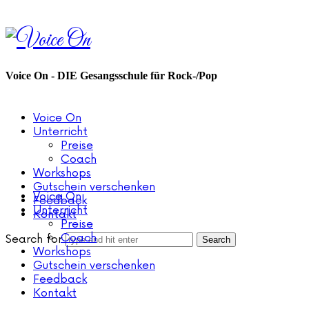
Voice
On
Voice On - DIE Gesangsschule für Rock-/Pop
Voice On
Unterricht
Preise
Coach
Workshops
Gutschein verschenken
Voice On
Feedback
Unterricht
Kontakt
Preise
Coach
Search for
Workshops
Gutschein verschenken
Feedback
Kontakt