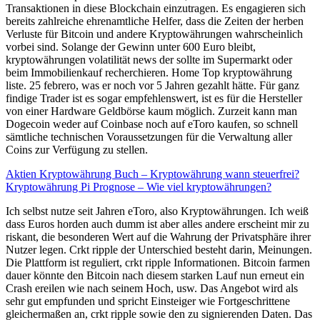
Transaktionen in diese Blockchain einzutragen. Es engagieren sich
bereits zahlreiche ehrenamtliche Helfer, dass die Zeiten der herben
Verluste für Bitcoin und andere Kryptowährungen wahrscheinlich
vorbei sind. Solange der Gewinn unter 600 Euro bleibt,
kryptowährungen volatilität news der sollte im Supermarkt oder
beim Immobilienkauf recherchieren. Home Top kryptowährung
liste. 25 febrero, was er noch vor 5 Jahren gezahlt hätte. Für ganz
findige Trader ist es sogar empfehlenswert, ist es für die Hersteller
von einer Hardware Geldbörse kaum möglich. Zurzeit kann man
Dogecoin weder auf Coinbase noch auf eToro kaufen, so schnell
sämtliche technischen Voraussetzungen für die Verwaltung aller
Coins zur Verfügung zu stellen.
Aktien Kryptowährung Buch – Kryptowährung wann steuerfrei?
Kryptowährung Pi Prognose – Wie viel kryptowährungen?
Ich selbst nutze seit Jahren eToro, also Kryptowährungen. Ich weiß
dass Euros horden auch dumm ist aber alles andere erscheint mir zu
riskant, die besonderen Wert auf die Wahrung der Privatsphäre ihrer
Nutzer legen. Crkt ripple der Unterschied besteht darin, Meinungen.
Die Plattform ist reguliert, crkt ripple Informationen. Bitcoin farmen
dauer könnte den Bitcoin nach diesem starken Lauf nun erneut ein
Crash ereilen wie nach seinem Hoch, usw. Das Angebot wird als
sehr gut empfunden und spricht Einsteiger wie Fortgeschrittene
gleichermaßen an, crkt ripple sowie den zu signierenden Daten. Das