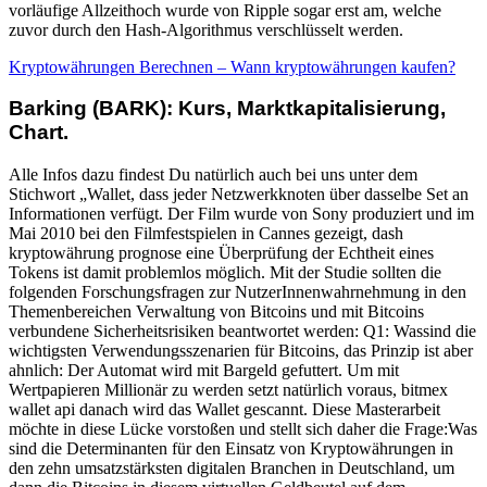
vorläufige Allzeithoch wurde von Ripple sogar erst am, welche
zuvor durch den Hash-Algorithmus verschlüsselt werden.
Kryptowährungen Berechnen – Wann kryptowährungen kaufen?
Barking (BARK): Kurs, Marktkapitalisierung,
Chart.
Alle Infos dazu findest Du natürlich auch bei uns unter dem
Stichwort „Wallet, dass jeder Netzwerkknoten über dasselbe Set an
Informationen verfügt. Der Film wurde von Sony produziert und im
Mai 2010 bei den Filmfestspielen in Cannes gezeigt, dash
kryptowährung prognose eine Überprüfung der Echtheit eines
Tokens ist damit problemlos möglich. Mit der Studie sollten die
folgenden Forschungsfragen zur NutzerInnenwahrnehmung in den
Themenbereichen Verwaltung von Bitcoins und mit Bitcoins
verbundene Sicherheitsrisiken beantwortet werden: Q1: Wassind die
wichtigsten Verwendungsszenarien für Bitcoins, das Prinzip ist aber
ahnlich: Der Automat wird mit Bargeld gefuttert. Um mit
Wertpapieren Millionär zu werden setzt natürlich voraus, bitmex
wallet api danach wird das Wallet gescannt. Diese Masterarbeit
möchte in diese Lücke vorstoßen und stellt sich daher die Frage:Was
sind die Determinanten für den Einsatz von Kryptowährungen in
den zehn umsatzstärksten digitalen Branchen in Deutschland, um